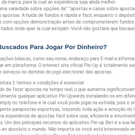
a marca, para la cual an experiência seja ainda melhor.
ma variedade sobre opções de” “apostas e casas sobre apostas 
 apostas. A huida de fundos é rápida e fácil, enquanto o depósi
mes com opções demonstração antes de comprometerem fundos. 
tados onde quer la cual estejam. Você não gostaria que beca
Buscados Para Jogar Por Dinheiro?
mações básicas, como seu nome, endereço para E-mail e informat
 em plataforma. O internet site oficial Pin-Up é totalmente seg
 serviços no domínio do jogo electronic das apostas.
itura 2 termos e condições é essencial.
de de fazer apostas na tempo real, u que aumenta significativa
lmente qualquer aplicativo Pin Upwards instalando-os em difer
“simply no telefone é la cual você pode jogar na estrada, pois 
gente parapostas esportivas, trazendo toda ação e emoção do 
ma experiência de apostas fácil sobre usar, eficiente e envolve
. Um dos principais recursos do aplicativo Pin-up Bet é a sua la
en absoluto o mundo. Não importa se você está interessado e