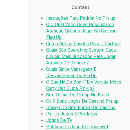
Content
Instruções Para Padrón No Pin-up
O O Qual Você Deve Descuidarse
Atenção Quando Jogar No Cassino
Flag Up
Como Retirar Fundos Para O Cartão?
Quais São Operating System Caça-
níqueis Mais Buscados Para Jogar
Através De Dinheiro?
Quais Since Vantagens E
Desvantagens Do Pin Up
O Que Há De Bom” “Em Versão Móvel
Carry Out Clube Pin-up?
Site Oficial De Pin-up No Brasil
Os 9 Bons Jogos De Cassino Pin-up
Design Do Site Formal Do Cassino
Pin Up Jogos E Produtos
Jogos De Tv
Política De Jogo Responsável