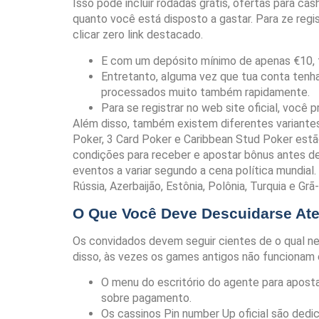
Isso pode incluir rodadas grátis, ofertas para ca
quanto você está disposto a gastar. Para ze regist
clicar zero link destacado.
E com um depósito mínimo de apenas €10, t
Entretanto, alguma vez que tua conta tenh
processados muito também rapidamente.
Para se registrar no web site oficial, você p
Além disso, também existem diferentes variant
Poker, 3 Card Poker e Caribbean Stud Poker estã
condições para receber e apostar bônus antes de
eventos a variar segundo a cena política mundial.
Rússia, Azerbaijão, Estônia, Polônia, Turquia e G
O Que Você Deve Descuidarse At
Os convidados devem seguir cientes de o qual n
disso, às vezes os games antigos não funcionam 
O menu do escritório do agente para aposta
sobre pagamento.
Os cassinos Pin number Up oficial são dedi