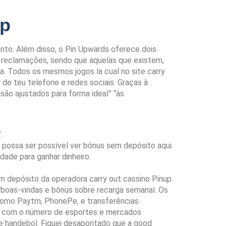
Up
nto. Além disso, o Pin Upwards oferece dois
ar reclamações, sendo que aquelas que existem,
a. Todos os mesmos jogos la cual no site carry
 de teu telefone e redes sociais. Graças à
ão ajustados para forma ideal” “às
.
possa ser possível ver bônus sem depósito aqui.
rdade para ganhar dinheiro.
 depósito da operadora carry out cassino Pinup.
 “boas-vindas e bônus sobre recarga semanal. Os
 como Paytm, PhonePe, e transferências
do com o número de esportes e mercados
 e handebol. Fiquei desapontado que a good