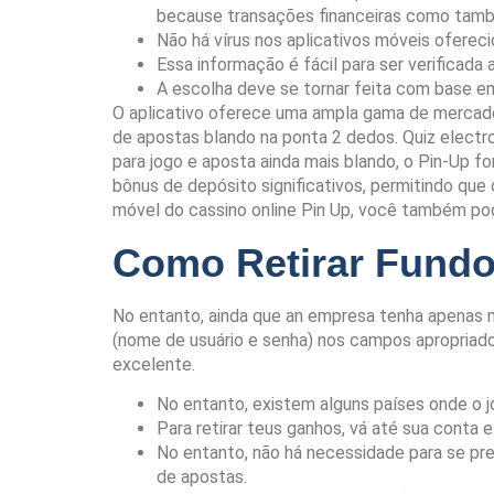
because transações financeiras como tamb
Não há vírus nos aplicativos móveis oferecid
Essa informação é fácil para ser verificada
A escolha deve se tornar feita com base e
O aplicativo oferece uma ampla gama de mercados
de apostas blando na ponta 2 dedos. Quiz electro
para jogo e aposta ainda mais blando, o Pin-Up 
bônus de depósito significativos, permitindo qu
móvel do cassino online Pin Up, você também pod
Como Retirar Fundo
No entanto, ainda que an empresa tenha apenas mui
(nome de usuário e senha) nos campos apropriado
excelente.
No entanto, existem alguns países onde o j
Para retirar teus ganhos, vá até sua conta e
No entanto, não há necessidade para se p
de apostas.