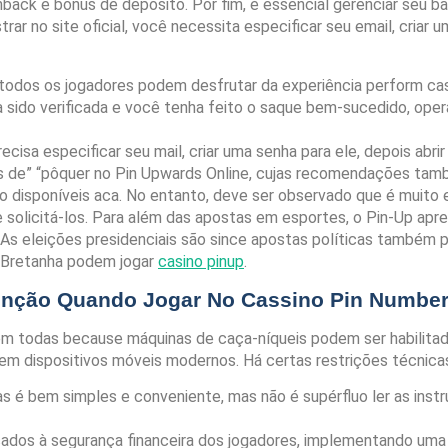
shback e bônus de depósito. Por fim, é essencial gerenciar seu ba
rar no site oficial, você necessita especificar seu email, criar u
odos os jogadores podem desfrutar da experiência perform cas
a sido verificada e você tenha feito o saque bem-sucedido, op
recisa especificar seu mail, criar uma senha para ele, depois abrir
es de” “pôquer no Pin Upwards Online, cujas recomendações t
o disponíveis aca. No entanto, deve ser observado que é muito 
 solicitá-los. Para além das apostas em esportes, o Pin-Up apr
 As eleições presidenciais são since apostas políticas também p
rã-Bretanha podem jogar
casino pinup
.
enção Quando Jogar No Cassino Pin Numbe
em todas because máquinas de caça-níqueis podem ser habilita
em dispositivos móveis modernos. Há certas restrições técnicas
s é bem simples e conveniente, mas não é supérfluo ler as inst
cados à segurança financeira dos jogadores, implementando uma 