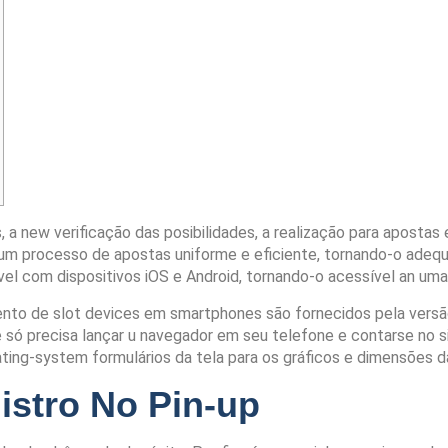
es, a new verificação das posibilidades, a realização para apo
r um processo de apostas uniforme e eficiente, tornando-o adequ
vel com dispositivos iOS e Android, tornando-o acessível an um
ento de slot devices em smartphones são fornecidos pela versã
cê só precisa lançar u navegador em seu telefone e contarse no 
ating-system formulários da tela para os gráficos e dimensões 
istro No Pin-up