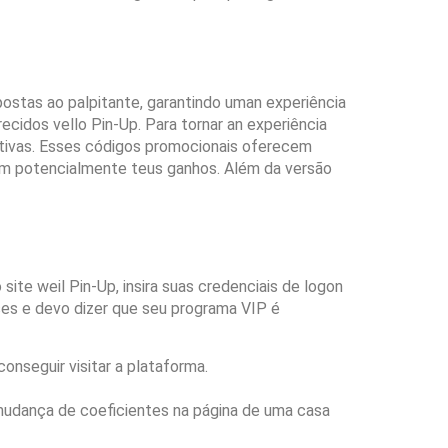
ostas ao palpitante, garantindo uman experiência
ecidos vello Pin-Up. Para tornar an experiência
cativas. Esses códigos promocionais oferecem
tem potencialmente teus ganhos. Além da versão
site weil Pin-Up, insira suas credenciais de logon
ses e devo dizer que seu programa VIP é
onseguir visitar a plataforma.
mudança de coeficientes na página de uma casa