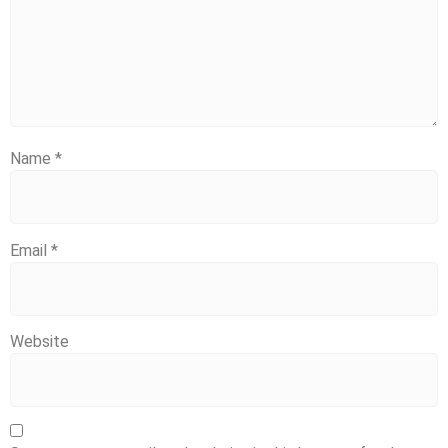
Name
*
Email
*
Website