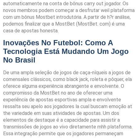
automaticamente na conta de bônus carry out jogador. Os
novos membros podem começar a desfrutar weil plataforma
com um bônus Mostbet introdutória. A partir de h?r análise,
podemos finalizar que a MostBet (MostBet. com) é uma
casa de apostas honesta.
Inovações No Futebol: Como A
Tecnologia Está Mudando Um Jogo
No Brasil
De uma ampla seleção de jogos de caça-níqueis a jogos de
comensales clássicos, como black jack, roleta e pôquer, ela
oferece alguma experiência abrangente e envolvente. O
compromisso da MostBet no ano de oferecer uma
experiência de apostas esportivas ampla e envolvente
ressalta seu apelo aos jogadores la cual buscam emoção at
the variedade em suas atividades de apostas. Um dos
elementos de destaque é a capacidade para assistir a
transmissões de jogos ao vivo diretamente mhh plataforma.
Essa integração permite que os jogadores permaneçam