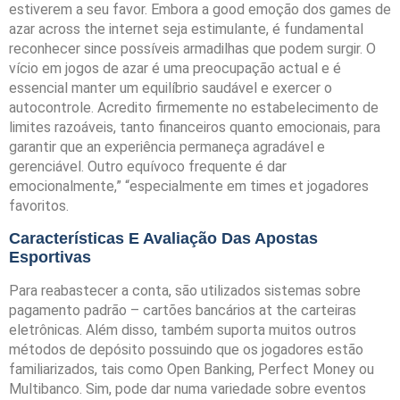
estiverem a seu favor. Embora a good emoção dos games de
azar across the internet seja estimulante, é fundamental
reconhecer since possíveis armadilhas que podem surgir. O
vício em jogos de azar é uma preocupação actual e é
essencial manter um equilíbrio saudável e exercer o
autocontrole. Acredito firmemente no estabelecimento de
limites razoáveis, tanto financeiros quanto emocionais, para
garantir que an experiência permaneça agradável e
gerenciável. Outro equívoco frequente é dar
emocionalmente,” “especialmente em times et jogadores
favoritos.
Características E Avaliação Das Apostas
Esportivas
Para reabastecer a conta, são utilizados sistemas sobre
pagamento padrão – cartões bancários at the carteiras
eletrônicas. Além disso, também suporta muitos outros
métodos de depósito possuindo que os jogadores estão
familiarizados, tais como Open Banking, Perfect Money ou
Multibanco. Sim, pode dar numa variedade sobre eventos