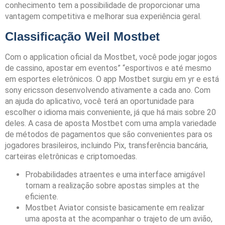
conhecimento tem a possibilidade de proporcionar uma
vantagem competitiva e melhorar sua experiência geral.
Classificação Weil Mostbet
Com o application oficial da Mostbet, você pode jogar jogos
de cassino, apostar em eventos” “esportivos e até mesmo
em esportes eletrônicos. O app Mostbet surgiu em yr e está
sony ericsson desenvolvendo ativamente a cada ano. Com
an ajuda do aplicativo, você terá an oportunidade para
escolher o idioma mais conveniente, já que há mais sobre 20
deles. A casa de aposta Mostbet com uma ampla variedade
de métodos de pagamentos que são convenientes para os
jogadores brasileiros, incluindo Pix, transferência bancária,
carteiras eletrônicas e criptomoedas.
Probabilidades atraentes e uma interface amigável
tornam a realização sobre apostas simples at the
eficiente.
Mostbet Aviator consiste basicamente em realizar
uma aposta at the acompanhar o trajeto de um avião,