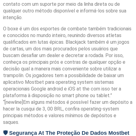
contato com um suporte por meio da linha direta ou de
qualquer outro método disponível e informá-los sobre sua
intenção.
O boxe é um dos esportes de combate também tradicionais
e conocidos no mundo inteiro, reunindo diversos atletas
qualificados em lutas épicas. Blackjack também é um jogos
de cartas, um dos mais procurados pelos usuários que
buscam desafiar um dealer e decretar a rodada. Por isso,
conheça os principais prós e contras de qualquer opção e
decisão qual a manera mais conveniente sobre utilizar a
trampolín. Os jogadores tem a possibilidade de baixar um
aplicativo Mostbet para operating system sistemas
operacionais Google android e iOS at the com isso ter a
plataforma à disposição no smart phone ou tablet.”
“[newline]Em alguns métodos é possível fazer um depósito a
hacer la cusqui de 3, 00 BRL, confira operating-system
principais métodos e valores mínimos de depósitos e
saques.
🛡️ Segurança At The Proteção De Dados Mostbet