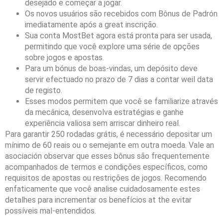
desejado e começar a jogar.
Os novos usuários são recebidos com Bônus de Padrón
imediatamente após a great inscrição.
Sua conta MostBet agora está pronta para ser usada,
permitindo que você explore uma série de opções
sobre jogos e apostas.
Para um bónus de boas-vindas, um depósito deve
servir efectuado no prazo de 7 dias a contar weil data
de registo.
Esses modos permitem que você se familiarize através
da mecânica, desenvolva estratégias e ganhe
experiência valiosa sem arriscar dinheiro real.
Para garantir 250 rodadas grátis, é necessário depositar um
mínimo de 60 reais ou o semejante em outra moeda. Vale an
asociación observar que esses bônus são frequentemente
acompanhados de termos e condições específicos, como
requisitos de apostas ou restrições de jogos. Recomendo
enfaticamente que você analise cuidadosamente estes
detalhes para incrementar os benefícios at the evitar
possíveis mal-entendidos.