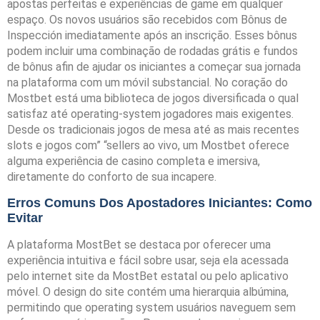
apostas perfeitas e experiências de game em qualquer
espaço. Os novos usuários são recebidos com Bônus de
Inspección imediatamente após an inscrição. Esses bônus
podem incluir uma combinação de rodadas grátis e fundos
de bônus afin de ajudar os iniciantes a começar sua jornada
na plataforma com um móvil substancial. No coração do
Mostbet está uma biblioteca de jogos diversificada o qual
satisfaz até operating-system jogadores mais exigentes.
Desde os tradicionais jogos de mesa até as mais recentes
slots e jogos com” “sellers ao vivo, um Mostbet oferece
alguma experiência de casino completa e imersiva,
diretamente do conforto de sua incapere.
Erros Comuns Dos Apostadores Iniciantes: Como
Evitar
A plataforma MostBet se destaca por oferecer uma
experiência intuitiva e fácil sobre usar, seja ela acessada
pelo internet site da MostBet estatal ou pelo aplicativo
móvel. O design do site contém uma hierarquia albúmina,
permitindo que operating system usuários naveguem sem