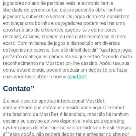
jogadores no ano de partidas reais, electronic tem a
liberdade de gerenciar tua equipe podendo obter outros
jogadores, subvertir e vender. Os jogos de roleta consistem
em lançar uma bolinha e os jogadores podem realizar uma
aposta no ano de diferentes opções tais como cores,
dezenas, colunas, ímpares ou ens e até mesmo no número
exato. Com milhares de jogos a disposição em diversas
categorias no cassino, fica até difícil decidir” “qual jogo jogar,
portanto conheça os games atuais que estão fazendo muito
reconhecimento na Mostbet on-line cassino. Após isso, sua
conta estará criada, poderá produzir um depósito pra fazer
suas apostas e obter o bônus
mostbet
.
Contato”
É a new casa de apostas internacional MostBet.
apresentando que estamos considerando aqui. O internet
site brasileiro da MostBet é licenciado, mas não há nenhum
cassino ou cassino ao vivo disponível nele, pois operating
system jogos de albur on-line são proibidos no Brasil. Graças
a” “essa opção, não poderá depositar e arriesgar no site por