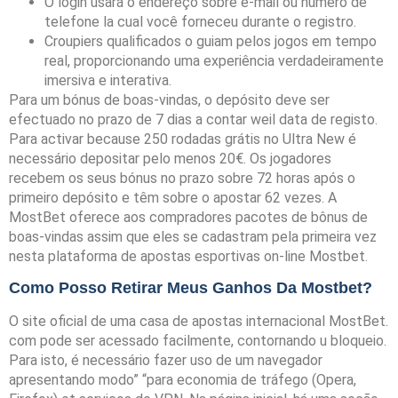
O login usará o endereço sobre e-mail ou número de
telefone la cual você forneceu durante o registro.
Croupiers qualificados o guiam pelos jogos em tempo
real, proporcionando uma experiência verdadeiramente
imersiva e interativa.
Para um bónus de boas-vindas, o depósito deve ser
efectuado no prazo de 7 dias a contar weil data de registo.
Para activar because 250 rodadas grátis no Ultra New é
necessário depositar pelo menos 20€. Os jogadores
recebem os seus bónus no prazo sobre 72 horas após o
primeiro depósito e têm sobre o apostar 62 vezes. A
MostBet oferece aos compradores pacotes de bônus de
boas-vindas assim que eles se cadastram pela primeira vez
nesta plataforma de apostas esportivas on-line Mostbet.
Como Posso Retirar Meus Ganhos Da Mostbet?
O site oficial de uma casa de apostas internacional MostBet.
com pode ser acessado facilmente, contornando u bloqueio.
Para isto, é necessário fazer uso de um navegador
apresentando modo” “para economia de tráfego (Opera,