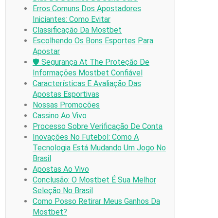
Erros Comuns Dos Apostadores
Iniciantes: Como Evitar
Classificação Da Mostbet
Escolhendo Os Bons Esportes Para
Apostar
🛡️ Segurança At The Proteção De
Informações Mostbet Confiável
Características E Avaliação Das
Apostas Esportivas
Nossas Promoções
Cassino Ao Vivo
Processo Sobre Verificação De Conta
Inovações No Futebol: Como A
Tecnologia Está Mudando Um Jogo No
Brasil
Apostas Ao Vivo
Conclusão: O Mostbet É Sua Melhor
Seleção No Brasil
Como Posso Retirar Meus Ganhos Da
Mostbet?