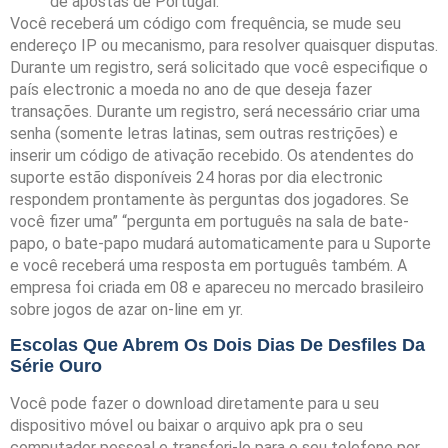
de apostas de Portugal.
Você receberá um código com frequência, se mude seu
endereço IP ou mecanismo, para resolver quaisquer disputas.
Durante um registro, será solicitado que você especifique o
país electronic a moeda no ano de que deseja fazer
transações. Durante um registro, será necessário criar uma
senha (somente letras latinas, sem outras restrições) e
inserir um código de ativação recebido. Os atendentes do
suporte estão disponíveis 24 horas por dia electronic
respondem prontamente às perguntas dos jogadores. Se
você fizer uma” “pergunta em português na sala de bate-
papo, o bate-papo mudará automaticamente para u Suporte
e você receberá uma resposta em português também. A
empresa foi criada em 08 e apareceu no mercado brasileiro
sobre jogos de azar on-line em yr.
Escolas Que Abrem Os Dois Dias De Desfiles Da
Série Ouro
Você pode fazer o download diretamente para u seu
dispositivo móvel ou baixar o arquivo apk pra o seu
computador pessoal e transferi-lo para o seu telefone por