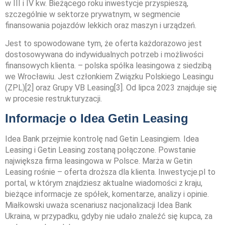
w III i IV kw. Bieżącego roku inwestycje przyspieszą,
szczególnie w sektorze prywatnym, w segmencie
finansowania pojazdów lekkich oraz maszyn i urządzeń.
Jest to spowodowane tym, że oferta każdorazowo jest
dostosowywana do indywidualnych potrzeb i możliwości
finansowych klienta. – polska spółka leasingowa z siedzibą
we Wrocławiu. Jest członkiem Związku Polskiego Leasingu
(ZPL)[2] oraz Grupy VB Leasing[3]. Od lipca 2023 znajduje się
w procesie restrukturyzacji.
Informacje o Idea Getin Leasing
Idea Bank przejmie kontrolę nad Getin Leasingiem. Idea
Leasing i Getin Leasing zostaną połączone. Powstanie
największa firma leasingowa w Polsce. Marża w Getin
Leasing rośnie – oferta droższa dla klienta. Inwestycje.pl to
portal, w którym znajdziesz aktualne wiadomości z kraju,
bieżące informacje ze spółek, komentarze, analizy i opinie.
Miałkowski uważa scenariusz nacjonalizacji Idea Bank
Ukraina, w przypadku, gdyby nie udało znaleźć się kupca, za