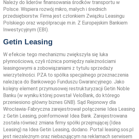
Należy do liderów finansowania środków transportu w
Polsce. Wspiera rozwój mikro, małych i średnich
przedsiębiorstw. Firma jest członkiem Związku Leasingu
Polskiego oraz współpracuje m.in. Z Europejskim Bankiem
Inwestycyjnym (EBI).
Getin Leasing
W efekcie tego mechanizmu zwiększyła się luka
płynnościowa, czyli różnica pomiędzy należnościami
leasingowymi a zobowiązaniami z tytułu sprzedaży
wierzytelności. PZA to spółka specjalnego przeznaczenia
należąca do Bankowego Funduszu Gwarancyjnego. Jako
kolejny element przymusowej restrukturyzacji Getin Noble
Banku (w wyniku której powstał VeloBank, do którego
przeniesiono główny biznes GNB). Sąd Rejonowy dla
Wrocławia-Fabryczna zarejestrował połączenie Idea Leasing
z Getin Leasing, poinformował Idea Bank. Zarejestrowana
została również zmiana firmy spółki przejmującej (Idea
Leasing) na Idea Getin Leasing, dodano. Portal leasing.sos.pl
jest niezależnym oraz niebazującym na reklamach serwisem