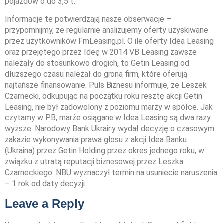
pojazdów o do 3,5 t.
Informacje te potwierdzają nasze obserwacje –
przypomnijmy, że regularnie analizujemy oferty uzyskiwane
przez użytkowników FmLeasing.pl. O ile oferty Idea Leasing
oraz przejętego przez Ideę w 2014 VB Leasing zawsze
należały do stosunkowo drogich, to Getin Leasing od
dłuższego czasu należał do grona firm, które oferują
najtańsze finansowanie. Puls Biznesu informuje, że Leszek
Czarnecki, odkupując na początku roku resztę akcji Getin
Leasing, nie był zadowolony z poziomu marży w spółce. Jak
czytamy w PB, marże osiągane w Idea Leasing są dwa razy
wyższe. Narodowy Bank Ukrainy wydał decyzję o czasowym
zakazie wykonywania prawa głosu z akcji Idea Banku
(Ukraina) przez Getin Holding przez okres jednego roku, w
związku z utratą reputacji biznesowej przez Leszka
Czarneckiego. NBU wyznaczył termin na usuniecie naruszenia
– 1 rok od daty decyzji.
Leave a Reply