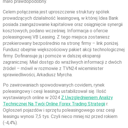
mało prawdopodobny.
Celem połączenia jest uproszczenie struktury spółek
prowadzących działalność leasingową, w której Idea Bank
posiada zaangażowanie kapitałowe oraz osiągnięcie synergii
kosztowych, podano wcześniej. Informacja o ofercie
poleasingowej VB Leasing. Z tego miejsca zostaniesz
przekierowany bezpośrednio na stronę firmy – link poniżej.
Fundusz obejmie większościowy pakiet akcji technologicznej
firmy. Dofinansuje ją i pomoże w dalszej ekspansji
zagranicznej. Miał dostęp do wrażliwych informacji z dwóch
źródeł – mówił w rozmowie z TVN24 wiceminister
sprawiedliwości, Arkadiusz Myrcha.
Po zawirowaniach spowodowanych covidem, rynek
poleasingowy i cesji leasingu ustabilizował się. Ilość
wystawianych online w 2024
Z Uwzględnieniem Analizy
Technicznej Na Twój Online Forex Trading Strategii
r.
Ogłoszeń pojazdów i sprzętu poleasingowego oraz cesji
leasingu wynosi 7,5 tys. Czyli nieco mniej niż przed rokiem
(-4,4%).