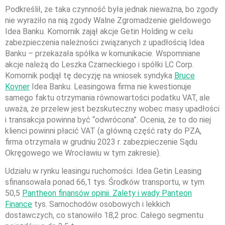
Podkreślił, że taka czynność była jednak nieważna, bo zgody
nie wyraziło na nią zgody Walne Zgromadzenie giełdowego
Idea Banku. Komornik zajął akcje Getin Holding w celu
zabezpieczenia należności związanych z upadłością Idea
Banku – przekazała spółka w komunikacie. Wspomniane
akcje należą do Leszka Czarneckiego i spółki LC Corp.
Komornik podjął tę decyzję na wniosek syndyka
Bruce
Kovner
Idea Banku. Leasingowa firma nie kwestionuje
samego faktu otrzymania równowartości podatku VAT, ale
uważa, że przelew jest bezskuteczny wobec masy upadłości
i transakcja powinna być “odwrócona”. Ocenia, że to do niej
klienci powinni płacić VAT (a główną część raty do PZA,
firma otrzymała w grudniu 2023 r. zabezpieczenie Sądu
Okręgowego we Wrocławiu w tym zakresie).
Udziału w rynku leasingu ruchomości. Idea Getin Leasing
sfinansowała ponad 66,1 tys. Środków transportu, w tym
50,5
Pantheon finansów opinii. Zalety i wady Panteon
Finance
tys. Samochodów osobowych i lekkich
dostawczych, co stanowiło 18,2 proc. Całego segmentu