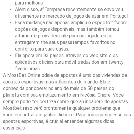
para melhoria.
Além disso, a” “empresa recentemente se envolveu
ativamente no mercado de jogos de azar em Portugal.
Essa mudança não apenas ampliou o espectro” “sobre
opções de jogos disponíveis, mas também tornou
altamente provvidenziale para os jogadores se
entregarem the seus passatempos favoritos no
conforto para suas casas.
Ela opera em 93 países, através do web site e os
aplicativos oficiais para móvil traduzidos em twenty-
five idiomas.
A MostBet Online odaie de apostas é uma das viviendas de
apostas esportivas mais influentes do mundo. Ela é
conhecida por operar no ano de mais de 50 países do
planeta com sua emplazamiento em Nicósia, Chipre. Você
sempre pode ter certeza sobre que an incapere de apostas
Mostbet resolverá prontamente qualquer problema que
você encontrar ao ganhar dinheiro. Para comprar sucesso nas
apostas esportivas, é crucial entender algumas dicas
essenciais.