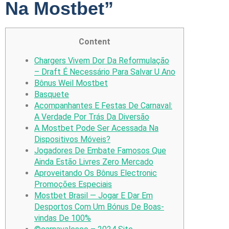
Na Mostbet”
Content
Chargers Vivem Dor Da Reformulação
– Draft É Necessário Para Salvar U Ano
Bônus Weil Mostbet
Basquete
Acompanhantes E Festas De Carnaval:
A Verdade Por Trás Da Diversão
A Mostbet Pode Ser Acessada Na
Dispositivos Móveis?
Jogadores De Embate Famosos Que
Ainda Estão Livres Zero Mercado
Aproveitando Os Bônus Electronic
Promoções Especiais
Mostbet Brasil — Jogar E Dar Em
Desportos Com Um Bónus De Boas-
vindas De 100%