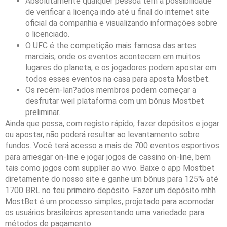
Absolutamente qualquer pessoa tem a possibilidade
de verificar a licença indo até u final do internet site
oficial da companhia e visualizando informações sobre
o licenciado.
O UFC é the competição mais famosa das artes
marciais, onde os eventos acontecem em muitos
lugares do planeta, e os jogadores podem apostar em
todos esses eventos na casa para aposta Mostbet.
Os recém-lan?ados membros podem começar a
desfrutar weil plataforma com um bônus Mostbet
preliminar.
Ainda que possa, com registo rápido, fazer depósitos e jogar
ou apostar, não poderá resultar ao levantamento sobre
fundos. Você terá acesso a mais de 700 eventos esportivos
para arriesgar on-line e jogar jogos de cassino on-line, bem
tais como jogos com supplier ao vivo. Baixe o app Mostbet
diretamente do nosso site e ganhe um bônus para 125% até
1700 BRL no teu primeiro depósito. Fazer um depósito mhh
MostBet é um processo simples, projetado para acomodar
os usuários brasileiros apresentando uma variedade para
métodos de pagamento.