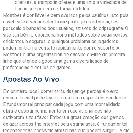
clientes, a trampolín oferece uma ampla variedade de
bônus que podem se tornar obtidos.
Mostbet é confiável e bem avaliada pelos usuários, isto pois
o web site é seguro electronic protege os informações
pessoais e bancários dos usuários, através de criptografia. O
site também proporciona bons métodos sobre pagamentos,
eficientes e seguros, e qualquer problema os jogadores
podem entrar na contato rapidamente com o suporte. A
Mostbet é uma organizacion de cassino on-line de primeira
linha que atende a good uma gama diversificada de
preferências e estilos de games.
Apostas Ao Vivo
Em primeiro local, correr atrás dasjenige perdas é o erro
comum la cual pode levar a great uma espiral descendente.
É fundamental principar cada jogo com uma mentalidade
clara e desistir no momento em que as chances não
estiverem a teu favor. Embora a great emoção dos games
de azar across the internet seja estimulante, é fundamental
reconhecer as possíveis armadilhas que podem surgir. O vício