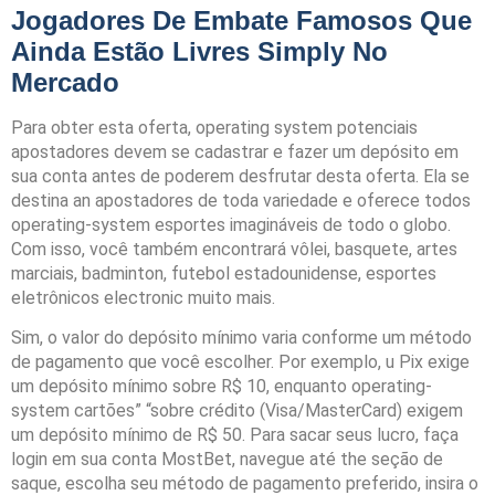
Jogadores De Embate Famosos Que
Ainda Estão Livres Simply No
Mercado
Para obter esta oferta, operating system potenciais
apostadores devem se cadastrar e fazer um depósito em
sua conta antes de poderem desfrutar desta oferta. Ela se
destina an apostadores de toda variedade e oferece todos
operating-system esportes imagináveis de todo o globo.
Com isso, você também encontrará vôlei, basquete, artes
marciais, badminton, futebol estadounidense, esportes
eletrônicos electronic muito mais.
Sim, o valor do depósito mínimo varia conforme um método
de pagamento que você escolher. Por exemplo, u Pix exige
um depósito mínimo sobre R$ 10, enquanto operating-
system cartões” “sobre crédito (Visa/MasterCard) exigem
um depósito mínimo de R$ 50. Para sacar seus lucro, faça
login em sua conta MostBet, navegue até the seção de
saque, escolha seu método de pagamento preferido, insira o