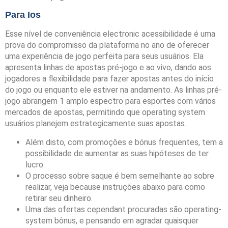
Para Ios
Esse nível de conveniência electronic acessibilidade é uma
prova do compromisso da plataforma no ano de oferecer
uma experiência de jogo perfeita para seus usuários. Ela
apresenta linhas de apostas pré-jogo e ao vivo, dando aos
jogadores a flexibilidade para fazer apostas antes do início
do jogo ou enquanto ele estiver na andamento. As linhas pré-
jogo abrangem 1 amplo espectro para esportes com vários
mercados de apostas, permitindo que operating system
usuários planejem estrategicamente suas apostas.
Além disto, com promoções e bónus frequentes, tem a
possibilidade de aumentar as suas hipóteses de ter
lucro.
O processo sobre saque é bem semelhante ao sobre
realizar, veja because instruções abaixo para como
retirar seu dinheiro.
Uma das ofertas cependant procuradas são operating-
system bônus, e pensando em agradar quaisquer