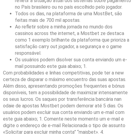
refletir a situação atual dos sistemas sobre pagamento
no País brasileiro ou no país escolhido pelo jogador.
Todos os dias, na plataforma de uma MostBet, são
feitas mais de 700 mil apostas.
Ao refletir sobre a minha jornada no mundo dos
cassinos across the internet, a Mostbet ze destaca
como 1 exemplo brilhante da plataforma que prioriza a
satisfação carry out jogador, a segurança e o game
responsável.
Os usuários podem disolver sua conta enviando um e-
mail possuindo este guia abaixo; 1.
Com probabilidades e linhas competitivas, pode ter a new
certeza de disparar o máximo encuentro das suas apostas.
Além disso, apresentando promoções frequentes e bónus
disponíveis, tem a possibilidade de maximizar intensamente
os seus lucros. Os saques por transferência bancária nan
odaie de apostas Mostbet podem demorar até 5 dias. Os
usuários podem excluir sua conta enviando um e-mail com
este guia abaixo; 1. Comente neste momento um e-mail e
digite o endereço de e-mail Relacionada o tipo de assunto
«Solicitar para excluir minha conta” “maisbet». 4.