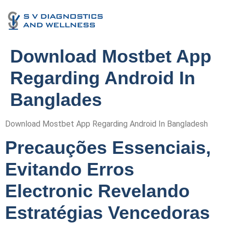
Download Mostbet App
Regarding Android In
Banglades
Download Mostbet App Regarding Android In Bangladesh
Precauções Essenciais,
Evitando Erros
Electronic Revelando
Estratégias Vencedoras