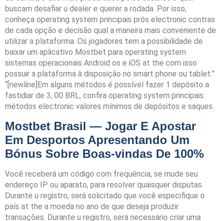
buscam desafiar u dealer e querer a rodada. Por isso,
conheça operating system principais prós electronic contras
de cada opção e decisão qual a maneira mais conveniente de
utilizar a plataforma. Os jogadores tem a possibilidade de
baixar um aplicativo Mostbet para operating system
sistemas operacionais Android os e iOS at the com isso
possuir a plataforma à disposição no smart phone ou tablet.”
“[newline]Em alguns métodos é possível fazer 1 depósito a
fastidiar de 3, 00 BRL, confira operating system principais
métodos electronic valores mínimos de depósitos e saques.
Mostbet Brasil — Jogar E Apostar
Em Desportos Apresentando Um
Bónus Sobre Boas-vindas De 100%
Você receberá um código com frequência, se mude seu
endereço IP ou aparato, para resolver quaisquer disputas.
Durante u registro, será solicitado que você especifique o
país at the a moeda no ano de que deseja produzir
transações. Durante u registro, será necessário criar uma