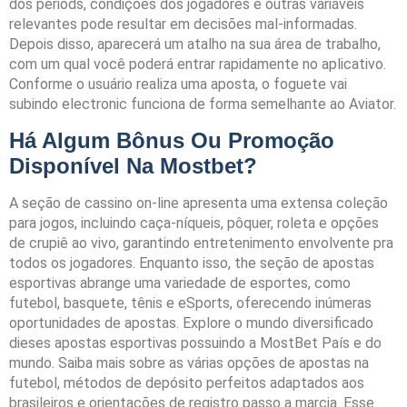
dos periods, condições dos jogadores e outras variáveis
relevantes pode resultar em decisões mal-informadas.
Depois disso, aparecerá um atalho na sua área de trabalho,
com um qual você poderá entrar rapidamente no aplicativo.
Conforme o usuário realiza uma aposta, o foguete vai
subindo electronic funciona de forma semelhante ao Aviator.
Há Algum Bônus Ou Promoção
Disponível Na Mostbet?
A seção de cassino on-line apresenta uma extensa coleção
para jogos, incluindo caça-níqueis, pôquer, roleta e opções
de crupiê ao vivo, garantindo entretenimento envolvente pra
todos os jogadores. Enquanto isso, the seção de apostas
esportivas abrange uma variedade de esportes, como
futebol, basquete, tênis e eSports, oferecendo inúmeras
oportunidades de apostas. Explore o mundo diversificado
dieses apostas esportivas possuindo a MostBet País e do
mundo. Saiba mais sobre as várias opções de apostas na
futebol, métodos de depósito perfeitos adaptados aos
brasileiros e orientações de registro passo a marcia. Esse