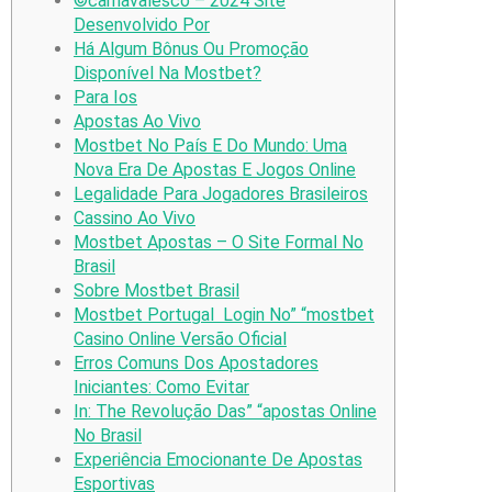
©carnavalesco – 2024 Site
Desenvolvido Por
Há Algum Bônus Ou Promoção
Disponível Na Mostbet?
Para Ios
Apostas Ao Vivo
Mostbet No País E Do Mundo: Uma
Nova Era De Apostas E Jogos Online
Legalidade Para Jogadores Brasileiros
Cassino Ao Vivo
Mostbet Apostas – O Site Formal No
Brasil
Sobre Mostbet Brasil
Mostbet Portugal ️ Login No” “mostbet
Casino Online Versão Oficial
Erros Comuns Dos Apostadores
Iniciantes: Como Evitar
In: The Revolução Das” “apostas Online
No Brasil
Experiência Emocionante De Apostas
Esportivas