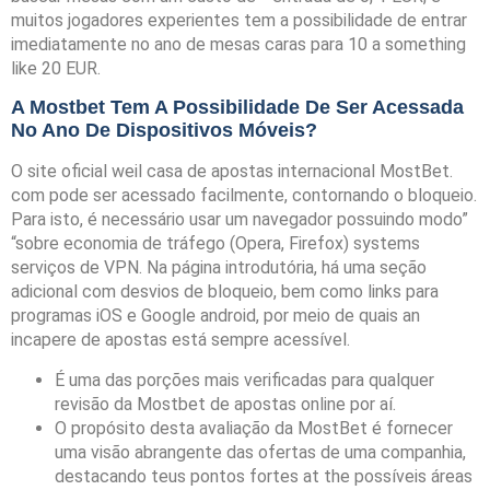
muitos jogadores experientes tem a possibilidade de entrar
imediatamente no ano de mesas caras para 10 a something
like 20 EUR.
A Mostbet Tem A Possibilidade De Ser Acessada
No Ano De Dispositivos Móveis?
O site oficial weil casa de apostas internacional MostBet.
com pode ser acessado facilmente, contornando o bloqueio.
Para isto, é necessário usar um navegador possuindo modo”
“sobre economia de tráfego (Opera, Firefox) systems
serviços de VPN. Na página introdutória, há uma seção
adicional com desvios de bloqueio, bem como links para
programas iOS e Google android, por meio de quais an
incapere de apostas está sempre acessível.
É uma das porções mais verificadas para qualquer
revisão da Mostbet de apostas online por aí.
O propósito desta avaliação da MostBet é fornecer
uma visão abrangente das ofertas de uma companhia,
destacando teus pontos fortes at the possíveis áreas