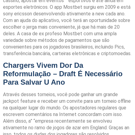
cassino, apostar em eventos” “esportivos e até ainda em
esportes eletrônicos. O app Mostbet surgiu em 2009 e está
sony ericsson desenvolvendo ativamente a new cada ano.
Com an ajuda do aplicativo, você terá an oportunidade sobre
escolher o jerga mais conveniente, já que há mais de 20
deles. A casa de ex profeso Mostbet com uma ampla
variedade sobre métodos de pagamentos que são
convenientes para os jogadores brasileiros, incluindo Pics,
transferência bancária, carteiras eletrônicas e criptomoedas.
Chargers Vivem Dor Da
Reformulação – Draft É Necessário
Para Salvar U Ano
Através desses torneios, você pode ganhar um grande
jackpot feature e receber um convite para um torneio offline
na qualquer lugar do mundo. Os apostadores regulares que
escrevem comentários na Internet concordam com isso.
Além disso, a” “empresa recentemente se envolveu
ativamente no ramo de jogos de azar em England. Graças an
isso, todos os dudas dos jogadores são resolvidos