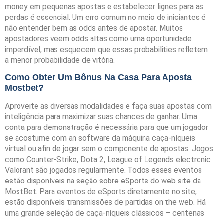
money em pequenas apostas e estabelecer lignes para as
perdas é essencial. Um erro comum no meio de iniciantes é
não entender bem as odds antes de apostar. Muitos
apostadores veem odds altas como uma oportunidade
imperdível, mas esquecem que essas probabilities refletem
a menor probabilidade de vitória.
Como Obter Um Bônus Na Casa Para Aposta
Mostbet?
Aproveite as diversas modalidades e faça suas apostas com
inteligência para maximizar suas chances de ganhar​. Uma
conta para demonstração é necessária para que um jogador
se acostume com an software da máquina caça-níqueis
virtual ou afin de jogar sem o componente de apostas. Jogos
como Counter-Strike, Dota 2, League of Legends electronic
Valorant são jogados regularmente. Todos esses eventos
estão disponíveis na seção sobre eSports do web site da
MostBet. Para eventos de eSports diretamente no site,
estão disponíveis transmissões de partidas on the web. Há
uma grande seleção de caça-níqueis clássicos – centenas