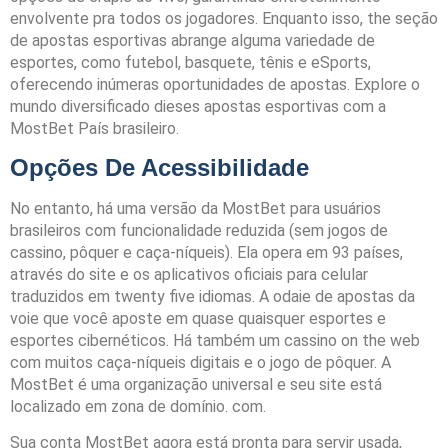
envolvente pra todos os jogadores. Enquanto isso, the seção
de apostas esportivas abrange alguma variedade de
esportes, como futebol, basquete, tênis e eSports,
oferecendo inúmeras oportunidades de apostas. Explore o
mundo diversificado dieses apostas esportivas com a
MostBet País brasileiro.
Opções De Acessibilidade
No entanto, há uma versão da MostBet para usuários
brasileiros com funcionalidade reduzida (sem jogos de
cassino, pôquer e caça-níqueis). Ela opera em 93 países,
através do site e os aplicativos oficiais para celular
traduzidos em twenty five idiomas. A odaie de apostas da
voie que você aposte em quase quaisquer esportes e
esportes cibernéticos. Há também um cassino on the web
com muitos caça-níqueis digitais e o jogo de pôquer. A
MostBet é uma organização universal e seu site está
localizado em zona de domínio. com.
Sua conta MostBet agora está pronta para servir usada,