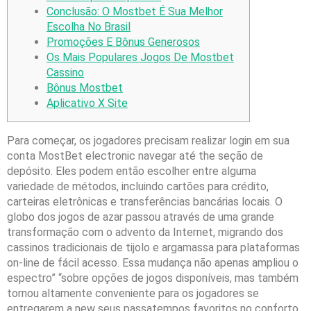
Conclusão: O Mostbet É Sua Melhor
Escolha No Brasil
Promoções E Bônus Generosos
Os Mais Populares Jogos De Mostbet
Cassino
Bônus Mostbet
Aplicativo X Site
Para começar, os jogadores precisam realizar login em sua
conta MostBet electronic navegar até the seção de
depósito. Eles podem então escolher entre alguma
variedade de métodos, incluindo cartões para crédito,
carteiras eletrônicas e transferências bancárias locais. O
globo dos jogos de azar passou através de uma grande
transformação com o advento da Internet, migrando dos
cassinos tradicionais de tijolo e argamassa para plataformas
on-line de fácil acesso. Essa mudança não apenas ampliou o
espectro” “sobre opções de jogos disponíveis, mas também
tornou altamente conveniente para os jogadores se
entregarem a new seus passatempos favoritos no conforto