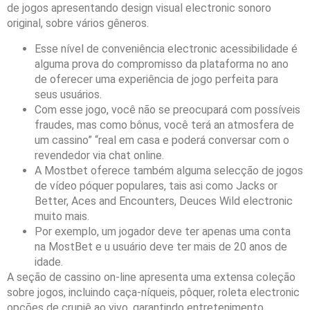
de jogos apresentando design visual electronic sonoro
original, sobre vários gêneros.
Esse nível de conveniência electronic acessibilidade é
alguma prova do compromisso da plataforma no ano
de oferecer uma experiência de jogo perfeita para
seus usuários.
Com esse jogo, você não se preocupará com possíveis
fraudes, mas como bônus, você terá an atmosfera de
um cassino” “real em casa e poderá conversar com o
revendedor via chat online.
A Mostbet oferece também alguma selecção de jogos
de vídeo póquer populares, tais asi como Jacks or
Better, Aces and Encounters, Deuces Wild electronic
muito mais.
Por exemplo, um jogador deve ter apenas uma conta
na MostBet e u usuário deve ter mais de 20 anos de
idade.
A seção de cassino on-line apresenta uma extensa coleção
sobre jogos, incluindo caça-níqueis, pôquer, roleta electronic
opções de crupiê ao vivo, garantindo entretenimento