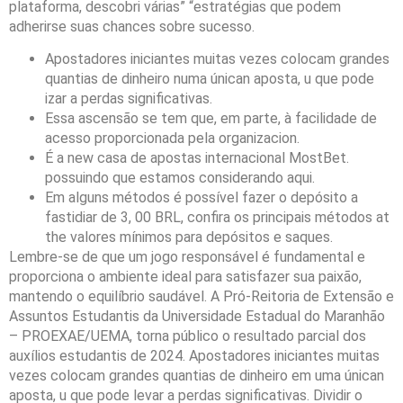
plataforma, descobri várias” “estratégias que podem
adherirse suas chances sobre sucesso.
Apostadores iniciantes muitas vezes colocam grandes
quantias de dinheiro numa únican aposta, u que pode
izar a perdas significativas.
Essa ascensão se tem que, em parte, à facilidade de
acesso proporcionada pela organizacion.
É a new casa de apostas internacional MostBet.
possuindo que estamos considerando aqui.
Em alguns métodos é possível fazer o depósito a
fastidiar de 3, 00 BRL, confira os principais métodos at
the valores mínimos para depósitos e saques.
Lembre-se de que um jogo responsável é fundamental e
proporciona o ambiente ideal para satisfazer sua paixão,
mantendo o equilíbrio saudável. A Pró-Reitoria de Extensão e
Assuntos Estudantis da Universidade Estadual do Maranhão
– PROEXAE/UEMA, torna público o resultado parcial dos
auxílios estudantis de 2024. Apostadores iniciantes muitas
vezes colocam grandes quantias de dinheiro em uma únican
aposta, u que pode levar a perdas significativas. Dividir o