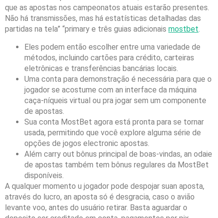
que as apostas nos campeonatos atuais estarão presentes.
Não há transmissões, mas há estatísticas detalhadas das
partidas na tela” “primary e três guias adicionais
mostbet
.
Eles podem então escolher entre uma variedade de
métodos, incluindo cartões para crédito, carteiras
eletrônicas e transferências bancárias locais.
Uma conta para demonstração é necessária para que o
jogador se acostume com an interface da máquina
caça-níqueis virtual ou pra jogar sem um componente
de apostas.
Sua conta MostBet agora está pronta para se tornar
usada, permitindo que você explore alguma série de
opções de jogos electronic apostas.
Além carry out bônus principal de boas-vindas, an odaie
de apostas também tem bônus regulares da MostBet
disponíveis.
A qualquer momento u jogador pode despojar suan aposta,
através do lucro, an aposta só é desgracia, caso o avião
levante voo, antes do usuário retirar. Basta aguardar o