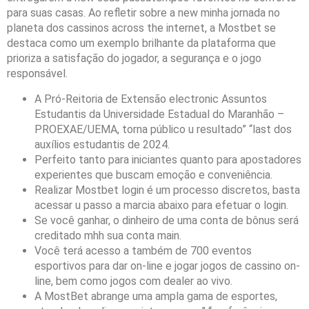
para suas casas. Ao refletir sobre a new minha jornada no
planeta dos cassinos across the internet, a Mostbet se
destaca como um exemplo brilhante da plataforma que
prioriza a satisfação do jogador, a segurança e o jogo
responsável.
A Pró-Reitoria de Extensão electronic Assuntos
Estudantis da Universidade Estadual do Maranhão –
PROEXAE/UEMA, torna público u resultado” “last dos
auxílios estudantis de 2024.
Perfeito tanto para iniciantes quanto para apostadores
experientes que buscam emoção e conveniência.
Realizar Mostbet login é um processo discretos, basta
acessar u passo a marcia abaixo para efetuar o login.
Se você ganhar, o dinheiro de uma conta de bônus será
creditado mhh sua conta main.
Você terá acesso a também de 700 eventos
esportivos para dar on-line e jogar jogos de cassino on-
line, bem como jogos com dealer ao vivo.
A MostBet abrange uma ampla gama de esportes,