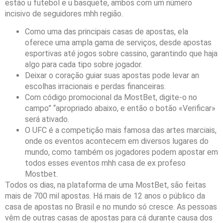
estão u futebol e u basquete, ambos com um número
incisivo de seguidores mhh região.
Como uma das principais casas de apostas, ela
oferece uma ampla gama de serviços, desde apostas
esportivas até jogos sobre cassino, garantindo que haja
algo para cada tipo sobre jogador.
Deixar o coração guiar suas apostas pode levar an
escolhas irracionais e perdas financeiras.
Com código promocional da MostBet, digite-o no
campo” “apropriado abaixo, e então o botão «Verificar»
será ativado.
O UFC é a competição mais famosa das artes marciais,
onde os eventos acontecem em diversos lugares do
mundo, como também os jogadores podem apostar em
todos esses eventos mhh casa de ex profeso
Mostbet.
Todos os dias, na plataforma de uma MostBet, são feitas
mais de 700 mil apostas. Há mais de 12 anos o público da
casa de apostas no Brasil e no mundo só cresce. As pessoas
vêm de outras casas de apostas para cá durante causa dos