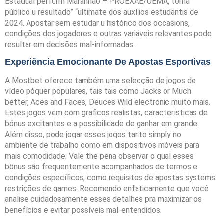
Estadual perform Maranhão – PROEXAE/UEMA, torna
público u resultado” “ultimate dos auxílios estudantis de
2024. Apostar sem estudar u histórico dos occasions,
condições dos jogadores e outras variáveis relevantes pode
resultar em decisões mal-informadas.
Experiência Emocionante De Apostas Esportivas
A Mostbet oferece também uma selecção de jogos de
vídeo póquer populares, tais tais como Jacks or Much
better, Aces and Faces, Deuces Wild electronic muito mais.
Estes jogos vêm com gráficos realistas, características de
bónus excitantes e a possibilidade de ganhar em grande.
Além disso, pode jogar esses jogos tanto simply no
ambiente de trabalho como em dispositivos móveis para
mais comodidade. Vale the pena observar o qual esses
bônus são frequentemente acompanhados de termos e
condições específicos, como requisitos de apostas systems
restrições de games. Recomendo enfaticamente que você
analise cuidadosamente esses detalhes pra maximizar os
benefícios e evitar possíveis mal-entendidos.