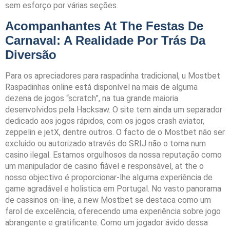
sem esforço por várias seções.
Acompanhantes At The Festas De
Carnaval: A Realidade Por Trás Da
Diversão
Para os apreciadores para raspadinha tradicional, u Mostbet
Raspadinhas online está disponível na mais de alguma
dezena de jogos “scratch”, na tua grande maioria
desenvolvidos pela Hacksaw. O site tem ainda um separador
dedicado aos jogos rápidos, com os jogos crash aviator,
zeppelin e jetX, dentre outros. O facto de o Mostbet não ser
excluido ou autorizado através do SRIJ não o torna num
casino ilegal. Estamos orgulhosos da nossa reputação como
um manipulador de casino fiável e responsável, at the o
nosso objectivo é proporcionar-lhe alguma experiência de
game agradável e holistica em Portugal. No vasto panorama
de cassinos on-line, a new Mostbet se destaca como um
farol de excelência, oferecendo uma experiência sobre jogo
abrangente e gratificante. Como um jogador ávido dessa