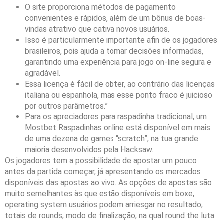
O site proporciona métodos de pagamento
convenientes e rápidos, além de um bônus de boas-
vindas atrativo que cativa novos usuários.
Isso é particularmente importante afin de os jogadores
brasileiros, pois ajuda a tomar decisões informadas,
garantindo uma experiência para jogo on-line segura e
agradável.
Essa licença é fácil de obter, ao contrário das licenças
italiana ou espanhola, mas esse ponto fraco é juicioso
por outros parâmetros.”
Para os apreciadores para raspadinha tradicional, um
Mostbet Raspadinhas online está disponível em mais
de uma dezena de games “scratch”, na tua grande
maioria desenvolvidos pela Hacksaw.
Os jogadores tem a possibilidade de apostar um pouco
antes da partida começar, já apresentando os mercados
disponíveis das apostas ao vivo. As opções de apostas são
muito semelhantes às que estão disponíveis em boxe,
operating system usuários podem arriesgar no resultado,
totais de rounds, modo de finalização, na qual round the luta