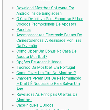
Download Mostbet Software For
Android Inside Bangladesh
O Guia Definitivo Para Encontrar E Usar
Códigos Promocionais De Apostas
Para Ios
Acompanhantes Electronic Festas De
Carnestolendas: A Realidade Por Trás
Da Diversão
Como Obter Um Bônus Na Casa De
Aposta Mostbet?
Opções De Acessibilidade
Técnico Da Mostbet Em Portugal
Como Fazer Um Tiro No Mostbet?
Chargers Vivem Dor Da Reformulação
– Draft É Necessário Para Salvar Um
Ano
Reveladas As Principais Ofertas Da
Mostbet
Caça-níqueis E Jogos