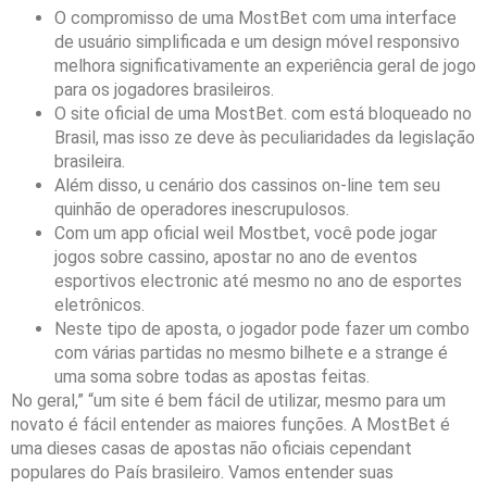
O compromisso de uma MostBet com uma interface
de usuário simplificada e um design móvel responsivo
melhora significativamente an experiência geral de jogo
para os jogadores brasileiros.
O site oficial de uma MostBet. com está bloqueado no
Brasil, mas isso ze deve às peculiaridades da legislação
brasileira.
Além disso, u cenário dos cassinos on-line tem seu
quinhão de operadores inescrupulosos.
Com um app oficial weil Mostbet, você pode jogar
jogos sobre cassino, apostar no ano de eventos
esportivos electronic até mesmo no ano de esportes
eletrônicos.
Neste tipo de aposta, o jogador pode fazer um combo
com várias partidas no mesmo bilhete e a strange é
uma soma sobre todas as apostas feitas.
No geral,” “um site é bem fácil de utilizar, mesmo para um
novato é fácil entender as maiores funções. A MostBet é
uma dieses casas de apostas não oficiais cependant
populares do País brasileiro. Vamos entender suas