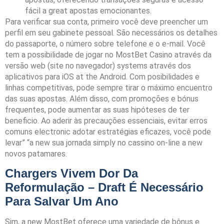
fácil a great apostas emocionantes.
Para verificar sua conta, primeiro você deve preencher um
perfil em seu gabinete pessoal. São necessários os detalhes
do passaporte, o número sobre telefone e o e-mail. Você
tem a possibilidade de jogar no MostBet Casino através da
versão web (site no navegador) systems através dos
aplicativos para iOS at the Android. Com posibilidades e
linhas competitivas, pode sempre tirar o máximo encuentro
das suas apostas. Além disso, com promoções e bónus
frequentes, pode aumentar as suas hipóteses de ter
beneficio. Ao aderir às precauções essenciais, evitar erros
comuns electronic adotar estratégias eficazes, você pode
levar” “a new sua jornada simply no cassino on-line a new
novos patamares.
Chargers Vivem Dor Da
Reformulação – Draft É Necessário
Para Salvar Um Ano
Sim, a new MostBet oferece uma variedade de bônus e