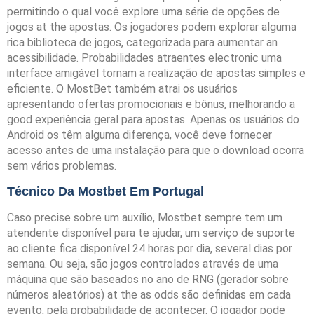
permitindo o qual você explore uma série de opções de
jogos at the apostas. Os jogadores podem explorar alguma
rica biblioteca de jogos, categorizada para aumentar an
acessibilidade. Probabilidades atraentes electronic uma
interface amigável tornam a realização de apostas simples e
eficiente. O MostBet também atrai os usuários
apresentando ofertas promocionais e bônus, melhorando a
good experiência geral para apostas. Apenas os usuários do
Android os têm alguma diferença, você deve fornecer
acesso antes de uma instalação para que o download ocorra
sem vários problemas.
Técnico Da Mostbet Em Portugal
Caso precise sobre um auxílio, Mostbet sempre tem um
atendente disponível para te ajudar, um serviço de suporte
ao cliente fica disponível 24 horas por dia, several dias por
semana. Ou seja, são jogos controlados através de uma
máquina que são baseados no ano de RNG (gerador sobre
números aleatórios) at the as odds são definidas em cada
evento, pela probabilidade de acontecer. O jogador pode