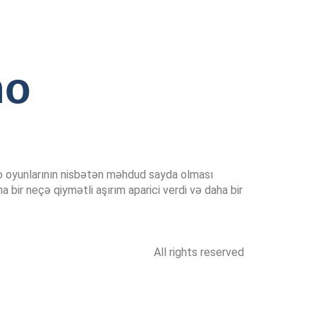
no
o oyunlarının nisbətən məhdud sayda olması
a bir neçə qiymətli aşırım aparici verdi və daha bir
All rights reserved