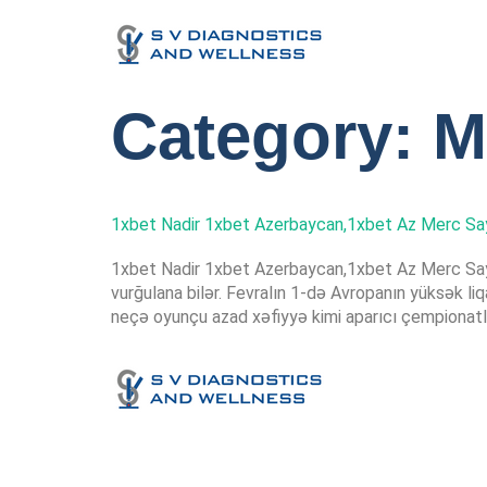
Category:
M
1xbet Nadir 1xbet Azerbaycan,1xbet Az Merc Say
1xbet Nadir 1xbet Azerbaycan,1xbet Az Merc Sayt
vurğulana bilər. Fevralın 1-də Avropanın yüksək liq
neçə oyunçu azad xəfiyyə kimi aparıcı çempionatlar