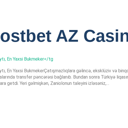
ostbet AZ Casi
tı, En Yaxsi Bukmeker</tg
ı, En Yaxsi BukmekerÇatışmazlıqlara gəlincə, eksklüziv və binq
alarında transfer pəncərəsi bağlanıb. Bundan sonra Türkiyə liqasın
a getdi. Yeri gəlmişkən, Zaniolonun taleyini izləsəniz,…