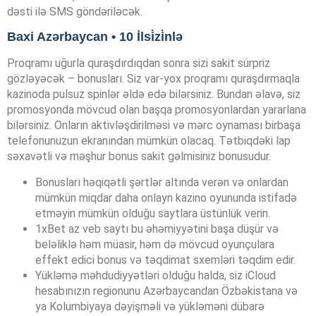
dəsti ilə SMS göndəriləcək.
Baxi Azərbaycan • 10 İlsi̇zi̇nlə
Proqramı uğurla quraşdırdıqdan sonra sizi sakit sürpriz
gözləyəcək – bonusları. Siz var-yox proqramı quraşdırmaqla
kazinoda pulsuz spinlər əldə edə bilərsiniz. Bundan əlavə, siz
promosyonda mövcud olan başqa promosyonlardan yararlana
bilərsiniz. Onların aktivləşdirilməsi və mərc oynaması birbaşa
telefonunuzun ekranından mümkün olacaq. Tətbiqdəki lap
səxavətli və məşhur bonus sakit gəlmisiniz bonusudur.
Bonusları həqiqətli şərtlər altında verən və onlardan
mümkün miqdar daha onlayn kazino oyununda istifadə
etməyin mümkün olduğu saytlara üstünlük verin.
1xBet az veb saytı bu əhəmiyyətini başa düşür və
beləliklə həm müasir, həm də mövcud oyunçulara
effekt edici bonus və təqdimat sxemləri təqdim edir.
Yükləmə məhdudiyyətləri olduğu halda, siz iCloud
hesabınızın regionunu Azərbaycandan Özbəkistana və
ya Kolumbiyaya dəyişməli və yükləməni dübarə