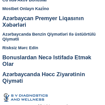
Mostbet Onlayn Kazi̇no
Azərbaycan Premyer Liqasının
Xəbərləri
Azərbaycanda Benzin Qiymətləri Ilə üstüörtülü
Qiymətli
Risksiz Mərc Edin
Bonuslardan Necə Istifadə Etmək
Olar
Azərbaycanda Həcc Ziyarətinin
Qiyməti