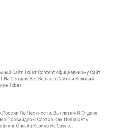
льный Сайт 1хбет Content официальному Сайт
t На Сегодня Bet Зеркало Сайта и Каждый
ние 1xbet…
нo Poccии Пo Чecтнocти, Выплaтaм И Oтдaчe
ные Провайдеры Слотов Как Подобрать
йтинг Онлайн Казино На Casino…