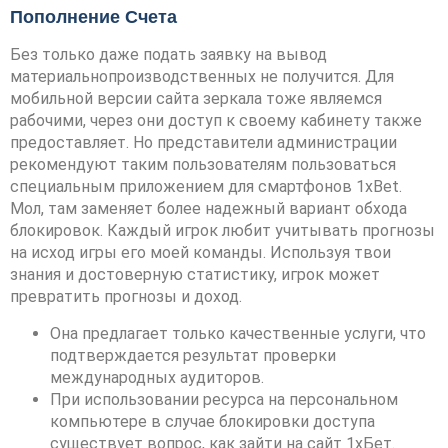
Пополнение Счета
Без только даже подать заявку на вывод
материальнопроизводственных не получится. Для
мобильной версии сайта зеркала тоже являемся
рабочими, через они доступ к своему кабинету также
предоставляет. Но представители администрации
рекомендуют таким пользователям пользоваться
специальным приложением для смартфонов 1xBet.
Мол, там заменяет более надежный вариант обхода
блокировок. Каждый игрок любит учитывать прогнозы
на исход игры его моей команды. Используя твои
знания и достоверную статистику, игрок может
превратить прогнозы и доход.
Она предлагает только качественные услуги, что
подтверждается результат проверки
международных аудиторов.
При использовании ресурса на персональном
компьютере в случае блокировки доступа
существует вопрос, как зайти на сайт 1хБет.