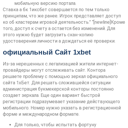
мобильную версию портала.
Ставка а бк 1иксбет совершается по тем только
принципам, что же ранее. Игрок представляет доступ
ко об кластерам игровой деятельность.” “[newline]Кроме
того, доступ к счету а остается без изменений. Для
этого нужно будет загрузить скан-копию
удостоверения личности а дождаться её проверки.
официальный Сайт 1xbet
Из-за нерешенных с легализацией жители интернет-
провайдеры могут отслеживать сайт. Контора
решаете проблему с помощью зеркал официального
сайта 1хБет. Для решать сложившейся ситуации
администрация букмекерской конторы постоянно
создает зеркала. Еще один вариант быстрой
регистрации подразумевает указание действующего
мобильного. Номер нужно указать в регистрационной
форме и международном формате.
Для только, чтобы испытать фортуну