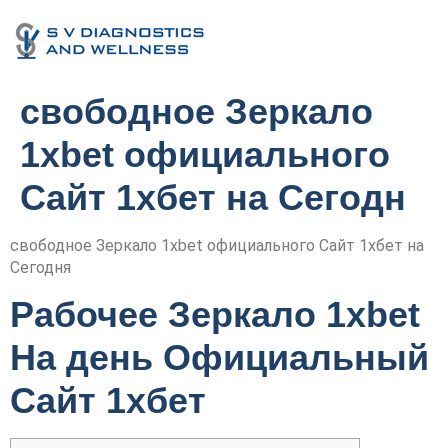
свободное Зеркало
1xbet официального
Сайт 1хбет на Сегодн
свободное Зеркало 1xbet официального Сайт 1хбет на
Сегодня
Рабочее Зеркало 1xbet
На день Официальный
Сайт 1хбет