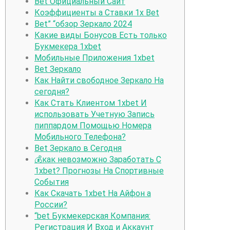
Bet Официальный Сайт
Коэффициенты а Ставки 1x Bet
Bet” “обзор Зеркало 2024
Какие виды Бонусов Есть только
Букмекера 1xbet
Мобильные Приложения 1xbet
Bet Зеркало
Как Найти свободное Зеркало На
сегодня?
Как Стать Клиентом 1xbet И
использовать Учетную Запись
пиппардом Помощью Номера
Мобильного Телефона?
Bet Зеркало в Сегодня
💰как невозможно Заработать С
1xbet? Прогнозы На Спортивные
События
Как Скачать 1xbet На Айфон а
России?
“bet Букмекерская Компания:
Регистрация И Вход и Аккаунт