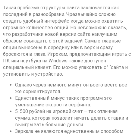
Такая проблема структуры сайта заключается как
последний в разнообразии. Чрезвычайно сложно
создать удобный интерфейс когда можно охватить
огромное количество опций. Но невозможно сказать,
что разработчики новой версии сайта наилучшим
образом совладать с этой задачей. Самые главные
опции вынесены в середину или в верх и сразу
бросаются в глаза. Игрокам, предпочитающим играть с
ПК или ноутбука на Windows также доступен
специальный клиент. Его можно упаковать с” “сайта и
установить и устройство.
Однако через немного минут он всего всего все
же сориентируется.
Единственный минус таких программ это
уменьшение скорости серфинга.
5. 500 рублей на игровой счет – так отличная
сумма, которая позволит начать делать ставки и
выигрывать большие деньги.
Зеркала не являются единственным способом