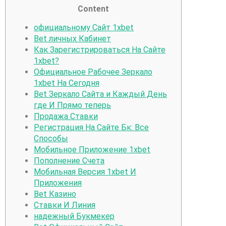
Content
официальному Сайт 1xbet
Bet личных Кабинет
Как Зарегистрироваться На Сайте
1xbet?
Официальное Рабочее Зеркало
1xbet На Сегодня
Bet Зеркало Сайта и Каждый День
где И Прямо теперь
Продажа Ставки
Регистрация На Сайте Бк: Все
Способы
Мобильное Приложение 1xbet
Пополнение Счета
Мобильная Версия 1xbet И
Приложения
Bet Казино
Ставки И Линия
надежный Букмекер