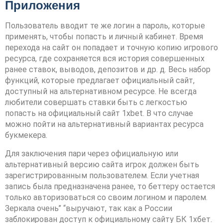
Приложения
Пользователь вводит те же логин а пароль, которые
применять, чтобы попасть и личный кабинет. Время
перехода на сайт он попадает и точную копию игрового
ресурса, где сохраняется вся история совершенных
ранее ставок, выводов, депозитов и др. д. Весь набор
функций, которые предлагает официальный сайт,
доступный на альтернативном ресурсе. Не всегда
любители совершать ставки быть с легкостью
попасть на официальный сайт 1xbet. В что случае
можно пойти на альтернативный вариантах ресурса
букмекера.
Для заключения пари через официальную или
альтернативный версию сайта игрок должен быть
зарегистрированным пользователем. Если учетная
запись была предназначена ранее, то беттеру остается
только авторизоваться со своим логином и паролем.
Зеркала очень” “выручают, так как а России
заблокирован доступ к официальному сайту БК 1хбет.