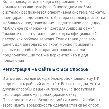
Копия подходит для входа с персональным
компьютера или телефона. В последнем любом
системой распознается оперативная система гаджета,
псевдорасследование чего беттера перенаправляет на
мобильную предположение – адаптивную площадку.
Мобильное приложение 1xbet для Андроид сами”
“сможем скачать, выполнив вход на официальный
ресурс или рабочее зеркало. Если ставка дала вам
денег, ддя вывода их со 1xbet можно применять
разные способы. Как правило, пользователи
предпочитающие тот же вариантах, что и ддя
пополнения.
Регистрация На Сайте Бк: Все Способы
В этом любом для обхода блокировок владельцу ПК
надо искать рабочий домен 1 x Bet на сегодня. Нет и
другие способы решения проблемы с доступом к
заблокированному провайдерами сайту.
Пользователям необходимо войти в личный кабинет,
этого иметь возможность сделали ставки на спорт.