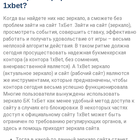
1xbet?
Когда вы найдете них нас зеркало, а сможете без
проблем зайти на сайт 1хБет. Зайти на сайт (зеркало),
просмотреть события, совершить ставку, эффективно
работать и получать удовольствие от игры – весьма
неплохой алгоритм действия. В таком ритме должна
сегодня просуществовать надежная букмекерская
контора (а контора 1xBet, без сомнения,
вненравственной является). А 1xBet зеркало
(актуальное зеркало) и сайт (рабочий сайт) являются
же инструментами, которые предназначены, чтобы
контора сегодня весьма успешно функционировала.
Многие пользователи вынуждены использовать
зеркало БК 1хБет как менее удобный метод доступа к
сайту а случаях его блокировки. В некоторых частях
доступ к официальному сайту 1xBet может быть
ограничен по требованию регулирующих органов, и
здесь и помощь приходят зеркала сайта.
Тогда в какой-то данный зеркало сайта станет