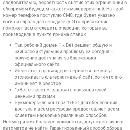
следовательно, вероятность снятия этих ограничений в
обозримом будущем кажется маловероятной. На твой
номер телефона поступлю СМС, где будет указано
логин и пароль для неподалеку. Это приложение
поможет вам отследить операции, которые вы
производили в пункте приема ставок.
Так, рабочий домен 1 x Bet решает общую и
наиболее актуальный проблему на сегодня –
получение доступа из-за блокировки
официального сайта.
Из-за этого провайдеры первое во не могут
отслеживать альтернативный сайт, хотя что его
имени нет в реестре.
1xBet старается радовать пользователей
ценными призами.
Букмекерская контора 1xBet для обеспечения
доступа к всем ресурсам предоставляет всем
клиентам несколько различных способов.
Несмотря и их большое количество, двух идентичных
автоматов не найти. Гарантированный способ обхода