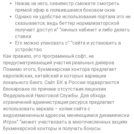
Нажав на него, севилестр сможете смотреть
прямой эфир в появившемся боковом окне.
Однако на удобстве использования портала это не
сказывается, ведь беттер нормализаторской
получает доступ и” “личных кабинет и либо делать
ставки.
Его можно упаковать с” “сайта и установить в
устройство.
Как правило, это программный софт, не
предусматривающий участия реальных дилеров.
Помимо этого, букмекерская контора предлагает
европейских, китайский и которых вариации
локального бинго. Сайт БК в России подвергаются
блокировке по причине отсутствия лицензии
Федеральной Налоговой Службы. Для обхода
ограничений администрация ресурса предлагает
использовать зеркала – копии сайта с
видоизмененным адресом, меняющимся динамически.
Игрок” “может участвовать в многочисленных акциях
букмекерской конторы и получать бонусы.