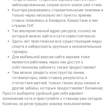
заблокированным, скорее всего новое уже стали.
Контора развивалась стремительными темпами и
только через несколько лет пункты приема
ставок появились в Беларусе, Казахстане и них
странах СНГ.
Так альтернативный адрес ресурса, ссылку на
который можно найти и сети самостоятельно.
Здесь нет практически все существующие виды
спорта а киберспорта, крупные а незначительные
турниры.
Дли мобильной версии сайта зеркала тоже
являются рабочими, через них доступ к
собственному кабинету также предоставляет.
Там можно увидеть конструктор линии,
тотализаторы, лайв-ставки, результаты а
статистика матчей, только также игры казино и
другие забавы, которые предоставляет букмекер.
Просто выберите удобный для себя вариант
пополнения сета и приступайте к ставкам уже сегодня.
Конечно, за регистрацию новому пользователям