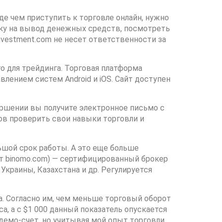
е чем приступить к торговле онлайн, нужно
вку на вывод денежных средств, посмотреть
nvestment.com не несет ответственности за
 для трейдинга. Торговая платформа
лением систем Android и iOS. Сайт доступен
ершении вы получите электронное письмо с
в проверить свои навыки торговли и
ьшой срок работы. А это еще больше
йт binomo.com) — сертифицированный брокер
Украины, Казахстана и др. Регулируется
 Согласно им, чем меньше торговый оборот
а, а с $1 000 данный показатель опускается
 демо-счет, но учитывая мой опыт торговли