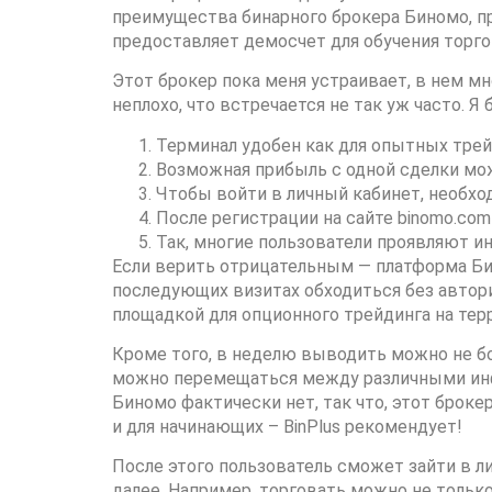
преимущества бинарного брокера Биномо, п
предоставляет демосчет для обучения торго
Этот брокер пока меня устраивает, в нем м
неплохо, что встречается не так уж часто. 
Терминал удобен как для опытных трейд
Возможная прибыль с одной сделки мож
Чтобы войти в личный кабинет, необход
После регистрации на сайте binomo.co
Так, многие пользователи проявляют ин
Если верить отрицательным — платформа Би
последующих визитах обходиться без автори
площадкой для опционного трейдинга на тер
Кроме того, в неделю выводить можно не бо
можно перемещаться между различными инфор
Биномо фактически нет, так что, этот брок
и для начинающих – BinPlus рекомендует!
После этого пользователь сможет зайти в л
далее. Например, торговать можно не тольк