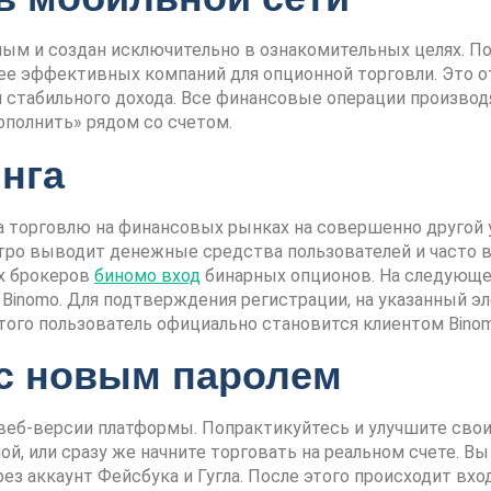
ьным и создан исключительно в ознакомительных целях. Под
лее эффективных компаний для опционной торговли. Это
 стабильного дохода. Все финансовые операции производя
ополнить» рядом со счетом.
нга
а торговлю на финансовых рынках на совершенно другой 
тро выводит денежные средства пользователей и часто в
х брокеров
биномо вход
бинарных опционов. На следующе
 Binomo. Для подтверждения регистрации, на указанный э
этого пользователь официально становится клиентом Binom
 с новым паролем
веб-версии платформы. Попрактикуйтесь и улучшите свои
ой, или сразу же начните торговать на реальном счете. В
 аккаунт Фейсбука и Гугла. После этого происходит вход