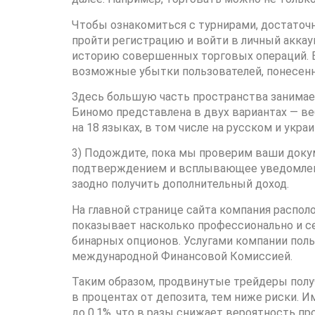
Чтобы ознакомиться с турнирами, достаточн
пройти регистрацию и войти в личный акка
историю совершенных торговых операций. В 
возможные убытки пользователей, понесенн
Здесь большую часть пространства занимае
Биномо представлена в двух вариантах — ве
на 18 языках, в том числе на русском и укра
3) Подождите, пока мы проверим ваши докум
подтверждением и всплывающее уведомление
заодно получить дополнительный доход.
На главной странице сайта компания распол
показывает насколько профессионально и се
бинарных опционов. Услугами компании польз
международной Финансовой Комиссией.
Таким образом, продвинутые трейдеры пол
в процентах от депозита, тем ниже риски. И
до 0.1%, что в разы снижает вероятность пр