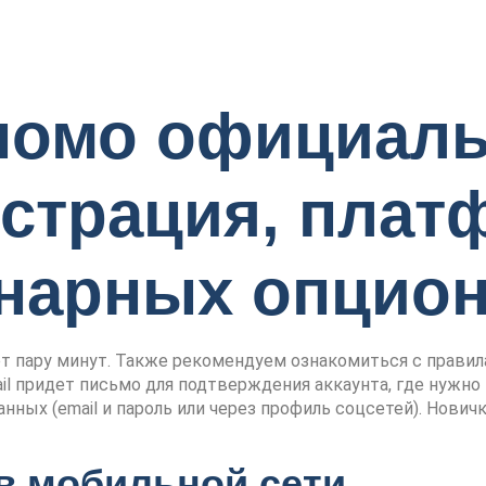
номо официаль
истрация, плат
инарных опцио
ет пару минут. Также рекомендуем ознакомиться с правил
ail придет письмо для подтверждения аккаунта, где нужно
ных (email и пароль или через профиль соцсетей). Нович
в мобильной сети