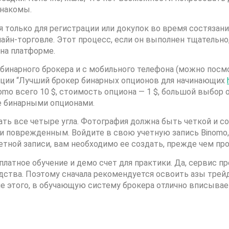
знакомы.
 только для регистрации или докупок во время состязани
лайн-торговле. Этот процесс, если он выполнен тщательн
на платформе.
инарного брокера и с мобильного телефона (можно посмо
ации “Лучший брокер бинарных опционов для начинающих
omo всего 10 $, стоимость опциона — 1 $, большой выбор
ле бинарными опционами.
ь все четыре угла. Фотография должна быть четкой и с
 поврежденным. Войдите в свою учетную запись Binomo,
учетной записи, вам необходимо ее создать, прежде чем пр
атное обучение и демо счет для практики. Да, сервис п
дства. Поэтому сначала рекомендуется освоить азы трейд
ме этого, в обучающую систему брокера отлично вписыва