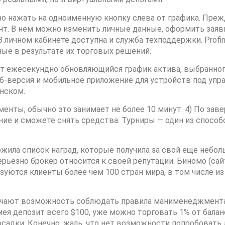
о нажать на одноименную кнопку слева от графика. Прежд
унт. В нем можно изменить личные данные, оформить зая
личном кабинете доступна и служба техподдержки. Profi
ые в результате их торговых решений.
т ежесекундно обновляющийся график актива, выбранного
б-версия и мобильное приложение для устройств под управ
инском.
енты, обычно это занимает не более 10 минут. 4) По зав
 и сможете снять средства. Турниры — один из способо
ожила список наград, которые получила за свой еще небол
рьезно брокер относится к своей репутации. Биномо (са
уются клиенты более чем 100 стран мира, в том числе из 
учают возможность соблюдать правила манименеджмента.
мея депозит всего $100, уже можно торговать 1% от баланс
осадки. Конечно, жаль, что нет возможности попробовать