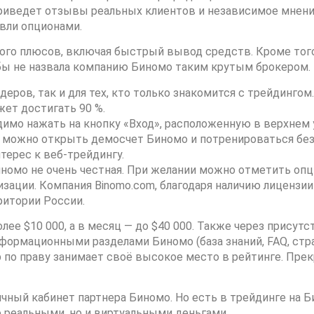
риведет отзывы реальных клиентов и независимое мнени
вли опционами.
ного плюсов, включая быстрый вывод средств. Кроме тог
Я бы не назвала компанию Биномо таким крутым брокером.
еров, так и для тех, кто только знакомится с трейдингом.
ет достигать 90 %.
имо нажать на кнопку «Вход», расположенную в верхнем у
m можно открыть демосчет Биномо и потренироваться без 
терес к веб-трейдингу.
номо не очень честная. При желании можно отметить опц
зации. Компания Binomo.com, благодаря наличию лицензии
ритории России.
лее $10 000, а в месяц — до $40 000. Также через прису
мационными разделами Биномо (база знаний, FAQ, стратег
ер по праву занимает своё высокое место в рейтинге. Пре
ичный кабинет партнера Биномо. Но есть в трейдинге на
о реальными, но и виртуальными деньгами.