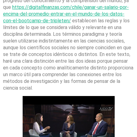
progreso del conocimiento y la comprensión del mundo, ya
que
https://digitalfinanzas.com/chile/ganar-un-salario-por-
encima-del-promedio-entrar-en-el-mundo-de-los-datos-
con-el-bootcamp-de-tripleten/
establecen las reglas y los
límites de lo que se considera válido y relevante en una
disciplina determinada. Los términos paradigma y teoría
suelen utilizarse indistintamente en las ciencias sociales,
aunque los científicos sociales no siempre coinciden en que
se trate de conceptos idénticos o distintos. En este texto,
haré una clara distinción entre las dos ideas porque pensar
en cada concepto como analíticamente distinto proporciona
un marco útil para comprender las conexiones entre los
métodos de investigación y las formas de pensar de la
ciencia social.