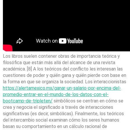
Los libros suelen contener obras de importancia teórica y
filosófica que están más allá del alcance de una revista
académica. [8] A los teóricos del conflicto les interesan las
cuestiones de poder y quién gana y quién pierde con base en
la forma en que se organiza la sociedad. Los interaccionistas
https://alertamexico.mx/ganar-un-salario-por-encima-del-
promedio-entrar-en-el-mundo-de-los-datos-con-el-
bootcamp-de-tripleten/
simbólicos se centran en cómo se
crea y negocia el significado a través de interacciones
significativas (es decir, simbólicas). Finalmente, los teóricos
del intercambio social examinan cómo los seres humanos
basan su comportamiento en un cálculo racional de