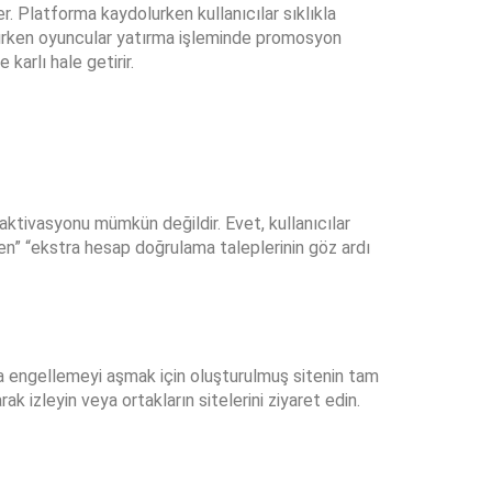
r. Platforma kaydolurken kullanıcılar sıklıkla
tırırken oyuncular yatırma işleminde promosyon
karlı hale getirir.
aktivasyonu mümkün değildir. Evet, kullanıcılar
len” “ekstra hesap doğrulama taleplerinin göz ardı
nda engellemeyi aşmak için oluşturulmuş sitenin tam
ak izleyin veya ortakların sitelerini ziyaret edin.