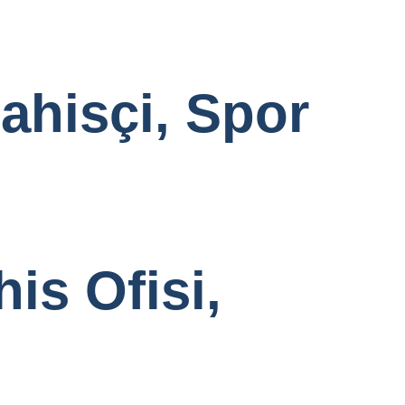
ahisçi, Spor
is Ofisi,