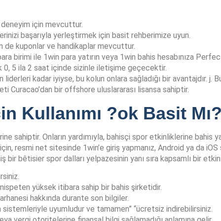
r deneyim için mevcuttur.
erinizi başarıyla yerleştirmek için basit rehberimize uyun.
çin de kuponlar ve handikaplar mevcuttur.
ara birimi ile 1win para yatırın veya 1win bahis hesabınıza Perfec
, 5 ila 2 saat içinde sizinle iletişime geçecektir.
liderleri kadar iyiyse, bu kolun onlara sağladığı bir avantajdır. j
i Curacao’dan bir offshore uluslararası lisansa sahiptir.
çin Kullanımı ?ok Basit Mı
ne sahiptir. Onların yardımıyla, bahisçi spor etkinliklerine bahis y
 için, resmi net sitesinde 1win’e giriş yapmanız, Android ya da iOS
bir bêtisier spor dalları yelpazesinin yanı sıra kapsamlı bir etkinl
rsiniz.
ispeten yüksek itibara sahip bir bahis şirketidir.
rhanesi hakkında durante son bilgiler.
istemleriyle uyumludur ve tamamen” “ücretsiz indirebilirsiniz.
veya vergi otoritelerine finansal bilgi sağlamadığı anlamına gelir.