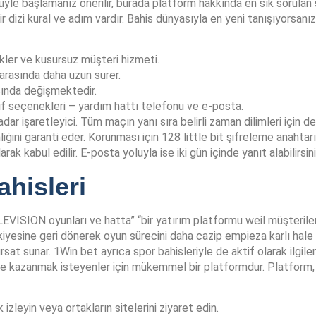
yle başlamanız önerilir, burada platform hakkında en sık sorulan s
izi kural ve adım vardır. Bahis dünyasıyla en yeni tanışıyorsanız, 
likler ve kusursuz müşteri hizmeti.
 arasında daha uzun sürer.
sında değişmektedir.
if seçenekleri – yardım hattı telefonu ve e-posta.
adar işaretleyici. Tüm maçın yanı sıra belirli zaman dilimleri içi
enliğini garanti eder. Korunması için 128 little bit şifreleme anahtar
k kabul edilir. E-posta yoluyla ise iki gün içinde yanıt alabilirsini
ahisleri
LEVISION oyunları ve hatta” “bir yatırım platformu weil müşterile
iyesine geri dönerek oyun sürecini daha cazip empieza karlı hale ge
at sunar. 1Win bet ayrıca spor bahisleriyle de aktif olarak ilgile
te kazanmak isteyenler için mükemmel bir platformdur. Platform, 
.
izleyin veya ortakların sitelerini ziyaret edin.