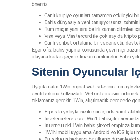
öneririz.
Canlı krupiye oyunları tamamen etkileyici bi
Bahis dünyasıyla yeni tanışıyorsanız, tahminl
Tüm maçın yanı sıra belirli zaman dilimleri i
Visa veya Mastercard ile çok sayıda kripto p
Canlı sohbet ortalama bir seçenektir, destek 0
Eğer ofis, bahis yapma konusunda çevrimiçi pazarın 
ulaşana kadar geçici olması mümkündür. Bahis şirket
Sitenin Oyuncular I
Uygulamalar 1Win orijinal web sitesinin tüm işlevleri
canlı bölümü kullanabilir. Web istemcisini indirmek
tıklamanız gerekir. 1Win, alışılmadık derecede geniş 
E-posta yoluyla ise iki gün içinde yanıt alabili
İncelemelere göre, Win1 bahisçiler arasında n
İnternetteki 1Win bahis şirketi empieza kuma
1WIN mobil uygulama Android ve iOS işletim s
Bu, şirketin herhangi bir ülkenin düzenleyici 