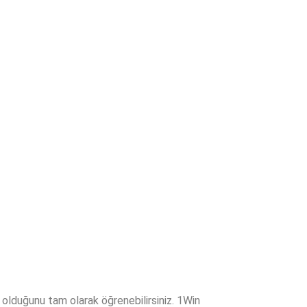
e olduğunu tam olarak öğrenebilirsiniz. 1Win