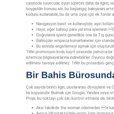
casinoda oyuncular, oyun sürecini daha da ilginç ve
hoşgeldin bonusu alır, bu başlangıç bakiyesini artı
kodunu kullanabilir, bu de uma oyun için ek fonlar a
Navigasyon basit ve kullanışlıdır, aşırı bölü
Hayır, eğer bahisçi para yatırma işleminin 
Doğrulama işlemi genellikle one ila 7 iş günü
Bahisçiler empieza kumarhaneler için standart
Bu aslında engellemeyi aşmak için oluşturulm
1Win promosyon kodu kayıt sırasında yalnızca bir k
istemciyi bilgisayarlarına indirebilirler. Oyuncu d
edilmesi tavsiye edilmez. 1Win bu prosedürü gerçe
Bir Bahis Bürosunda
Çok sayıda birinci ligin, uluslararası dövüşlerin v
bir kopyasıdır. Bulmak için Google, Yandex veya ortak
Proje, bu noktayı çok sıkı kontrol etmese de, bir
Aksi takdirde the woman ödemeden ’e kada
Ayrıca VKontakte’deki resmi 1win grubuna kat