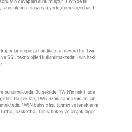
oruların cevapları sunulmuştur. 1 Win’de ilk
tahminlerinizi başarıyla yerleştirmek için basit
n de kuponlar empieza handikaplar mevcuttur. 1win
ı ve SSL teknolojileri kullanılmaktadır. 1win haklı
z.
re sunulmaktadır. Bu şekilde, 1WIN’in nakit iade
tirir. Bu şekilde, 1Win Bahis spor bahisleri için
nmektedir. 1WIN bahis ofisi, tahmin yeteneklerini
futbol, basketbol, tenis, hokey ve birçok diğer