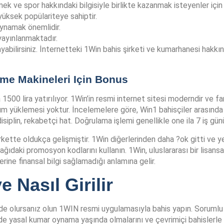
ek ve spor hakkındaki bilgisiyle birlikte kazanmak isteyenler iç
üksek popülariteye sahiptir.
 oynamak önemlidir.
yayınlanmaktadır.
bilirsiniz. İnternetteki 1Win bahis şirketi ve kumarhanesi hakkı
me Makineleri Için Bonus
500 lira yatırılıyor. 1Win’in resmi internet sitesi moderndir ve fa
ölüm yüklemesi yoktur. İncelemelere göre, Win1 bahisçiler arasında n
disiplin, rekabetçi hat. Doğrulama işlemi genellikle one ila 7 iş gü
irkette oldukça gelişmiştir. 1Win diğerlerinden daha ?ok gitti ve 
ıdaki promosyon kodlarını kullanın. 1Win, uluslararası bir lisansa
erine finansal bilgi sağlamadığı anlamına gelir.
 Nasıl Girilir
e olursanız olun 1WIN resmi uygulamasıyla bahis yapın. Sorumlu b
nde yasal kumar oynama yaşında olmalarını ve çevrimiçi bahislerle 