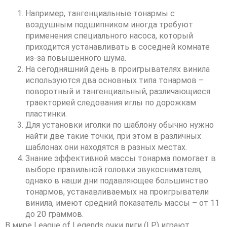
Например, тангенциальные тонармы с
воздушным подшипником иногда требуют
применения специального насоса, который
приходится устанавливать в соседней комнате
из-за повышенного шума.
На сегодняшний день в проигрывателях винила
используются два основных типа тонармов –
поворотный и тангенциальный, различающиеся
траекторией следования иглы по дорожкам
пластинки.
Для установки иголки по шаблону обычно нужно
найти две такие точки, при этом в различных
шаблонах они находятся в разных местах.
Знание эффективной массы тонарма помогает в
выборе правильной головки звукоснимателя,
однако в наши дни подавляющее большинство
тонармов, устанавливаемых на проигрыватели
винила, имеют средний показатель массы – от 11
до 20 граммов.
В мире League of Legends очки лиги (LP) играют