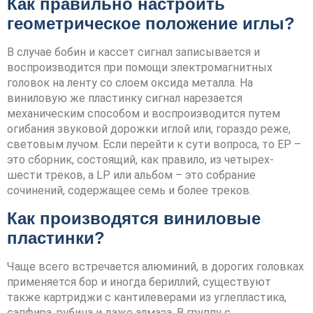
Как правильно настроить
геометрическое положение иглы?
В случае бобин и кассет сигнал записывается и
воспроизводится при помощи электромагнитных
головок на ленту со слоем оксида металла. На
виниловую же пластинку сигнал нарезается
механическим способом и воспроизводится путем
огибания звуковой дорожки иглой или, гораздо реже,
световым лучом. Если перейти к сути вопроса, то EP –
это сборник, состоящий, как правило, из четырех-
шести треков, а LP или альбом – это собрание
сочинений, содержащее семь и более треков.
Как производятся виниловые
пластинки?
Чаще всего встречается алюминий, в дорогих головках
применяется бор и иногда бериллий, существуют
также картриджи с кантилеверами из углепластика,
сапфира, рубина и даже алмаза. В группу с