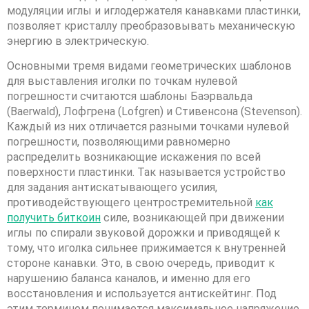
модуляции иглы и иглодержателя канавками пластинки,
позволяет кристаллу преобразовывать механическую
энергию в электрическую.
Основными тремя видами геометрических шаблонов
для выставления иголки по точкам нулевой
погрешности считаются шаблоны Баэрвальда
(Baerwald), Лофгрена (Lofgren) и Стивенсона (Stevenson).
Каждый из них отличается разными точками нулевой
погрешности, позволяющими равномерно
распределить возникающие искажения по всей
поверхности пластинки. Так называется устройство
для задания антискатывающего усилия,
противодействующего центростремительной
как
получить биткоин
силе, возникающей при движении
иглы по спирали звуковой дорожки и приводящей к
тому, что иголка сильнее прижимается к внутренней
стороне канавки. Это, в свою очередь, приводит к
нарушению баланса каналов, и именно для его
восстановления и используется антискейтинг. Под
этим термином понимается максимальное напряжение,