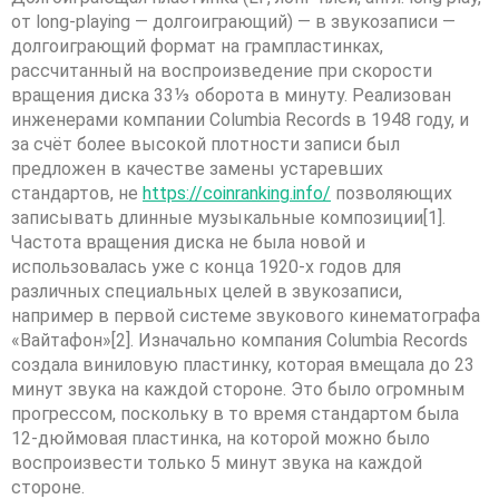
от long-playing — долгоиграющий) — в звукозаписи —
долгоиграющий формат на грампластинках,
рассчитанный на воспроизведение при скорости
вращения диска 33⅓ оборота в минуту. Реализован
инженерами компании Columbia Records в 1948 году, и
за счёт более высокой плотности записи был
предложен в качестве замены устаревших
стандартов, не
https://coinranking.info/
позволяющих
записывать длинные музыкальные композиции[1].
Частота вращения диска не была новой и
использовалась уже с конца 1920-х годов для
различных специальных целей в звукозаписи,
например в первой системе звукового кинематографа
«Вайтафон»[2]. Изначально компания Columbia Records
создала виниловую пластинку, которая вмещала до 23
минут звука на каждой стороне. Это было огромным
прогрессом, поскольку в то время стандартом была
12-дюймовая пластинка, на которой можно было
воспроизвести только 5 минут звука на каждой
стороне.