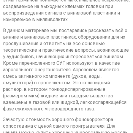
создаваемое на выходных клеммах головки при
воспроизведении сигнала с виниловой пластинки и
измеряемое в милливольтах.
В данном материале мы постарались рассказать всё о
виниле и виниловых пластинках, оборудовании для их
прослушивания и ответить на все основные
теоретические и практические вопросы, возникающие
у аудиофилов, начинающих интересоваться винилом.
Кроме перечисленного СУГ используют в качестве
аэрозольного энергоносителя. Аэрозолем является
смесь активного компонента (духов, воды,
эмульгатора) с пропеллентом. Это коллоидный
раствор, в котором тонкодиспергированные
(размером мкм) жидкие или твердые вещества
взвешены в газовой или жидкой, легкоиспаряющейся
фазе сжиженного углеводородного газа.
Зачастую стоимость хорошего фонокорректора
сопоставима с ценой самого проигрывателя. Для
начала можно купить хорошую универсальную модель,