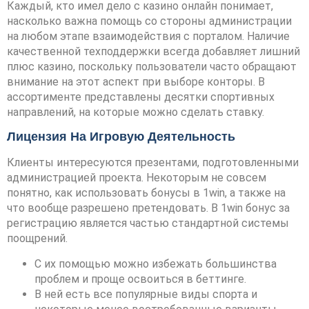
Каждый, кто имел дело с казино онлайн понимает,
насколько важна помощь со стороны администрации
на любом этапе взаимодействия с порталом. Наличие
качественной техподдержки всегда добавляет лишний
плюс казино, поскольку пользователи часто обращают
внимание на этот аспект при выборе конторы. В
ассортименте представлены десятки спортивных
направлений, на которые можно сделать ставку.
Лицензия На Игровую Деятельность
Клиенты интересуются презентами, подготовленными
администрацией проекта. Некоторым не совсем
понятно, как использовать бонусы в 1win, а также на
что вообще разрешено претендовать. В 1win бонус за
регистрацию является частью стандартной системы
поощрений.
С их помощью можно избежать большинства
проблем и проще освоиться в беттинге.
В ней есть все популярные виды спорта и