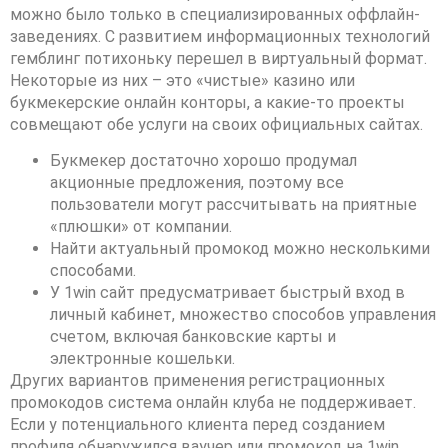
можно было только в специализированных оффлайн-
заведениях. С развитием информационных технологий
гемблинг потихоньку перешел в виртуальный формат.
Некоторые из них – это «чистые» казино или
букмекерские онлайн конторы, а какие-то проекты
совмещают обе услуги на своих официальных сайтах.
Букмекер достаточно хорошо продумал
акционные предложения, поэтому все
пользователи могут рассчитывать на приятные
«плюшки» от компании.
Найти актуальный промокод можно несколькими
способами.
У 1win сайт предусматривает быстрый вход в
личный кабинет, множество способов управления
счетом, включая банковские карты и
электронные кошельки.
Других вариантов применения регистрационных
промокодов система онлайн клуба не поддерживает.
Если у потенциального клиента перед созданием
профиля обнаружился ваучер или промокод на 1win