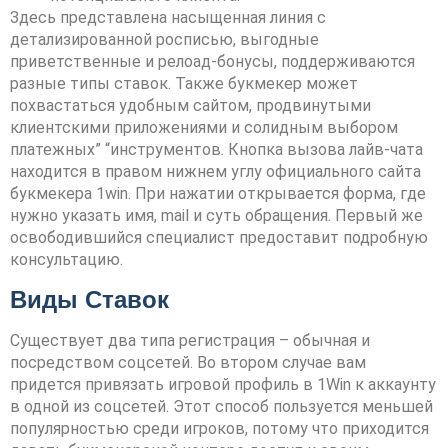
Здесь представлена насыщенная линия с
детализированной росписью, выгодные
приветственные и релоад-бонусы, поддерживаются
разные типы ставок. Также букмекер может
похвастаться удобным сайтом, продвинутыми
клиентскими приложениями и солидным выбором
платежных” “инструментов. Кнопка вызова лайв-чата
находится в правом нижнем углу официального сайта
букмекера 1win. При нажатии открывается форма, где
нужно указать имя, mail и суть обращения. Первый же
освободившийся специалист предоставит подробную
консультацию.
Виды Ставок
Существует два типа регистрация – обычная и
посредством соцсетей. Во втором случае вам
придется привязать игровой профиль в 1Win к аккаунту
в одной из соцсетей. Этот способ пользуется меньшей
популярностью среди игроков, потому что приходится