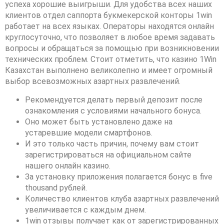
успеха хорошие выигрыши. Для удобства всех наших
клиентов отдел саппорта букмекерской конторы 1win
работает на всех языках. Операторы находятся онлайн
круглосуточно, что позволяет в любое время задавать
вопросы и обращаться за помощью при возникновении
технических проблем. Стоит отметить, что казино 1Win
Казахстан выполнено великолепно и имеет огромный
выбор всевозможных азартных развлечений.
Рекомендуется делать первый депозит после
ознакомления с условиями начального бонуса.
Оно может быть установлено даже на
устаревшие модели смартфонов.
И это только часть причин, почему вам стоит
зарегистрироваться на официальном сайте
нашего онлайн казино.
За установку приложения полагается бонус в five
thousand рублей.
Количество клиентов клуба азартных развлечений
увеличивается с каждым днем.
1win отзывы получает как от зарегистрированных