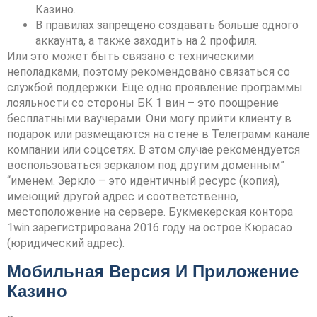
Казино.
В правилах запрещено создавать больше одного
аккаунта, а также заходить на 2 профиля.
Или это может быть связано с техническими
неполадками, поэтому рекомендовано связаться со
службой поддержки. Еще одно проявление программы
лояльности со стороны БК 1 вин – это поощрение
бесплатными ваучерами. Они могу прийти клиенту в
подарок или размещаются на стене в Телеграмм канале
компании или соцсетях. В этом случае рекомендуется
воспользоваться зеркалом под другим доменным”
“именем. Зеркло – это идентичный ресурс (копия),
имеющий другой адрес и соответственно,
местоположение на сервере. Букмекерская контора
1win зарегистрирована 2016 году на острое Кюрасао
(юридический адрес).
Мобильная Версия И Приложение
Казино