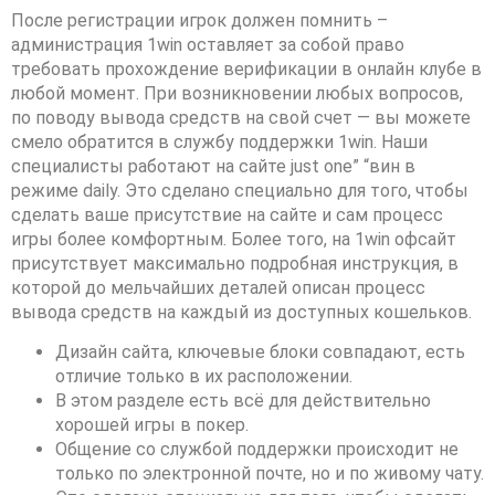
После регистрации игрок должен помнить –
администрация 1win оставляет за собой право
требовать прохождение верификации в онлайн клубе в
любой момент. При возникновении любых вопросов,
по поводу вывода средств на свой счет — вы можете
смело обратится в службу поддержки 1win. Наши
специалисты работают на сайте just one” “вин в
режиме daily. Это сделано специально для того, чтобы
сделать ваше присутствие на сайте и сам процесс
игры более комфортным. Более того, на 1win офсайт
присутствует максимально подробная инструкция, в
которой до мельчайших деталей описан процесс
вывода средств на каждый из доступных кошельков.
Дизайн сайта, ключевые блоки совпадают, есть
отличие только в их расположении.
В этом разделе есть всё для действительно
хорошей игры в покер.
Общение со службой поддержки происходит не
только по электронной почте, но и по живому чату.