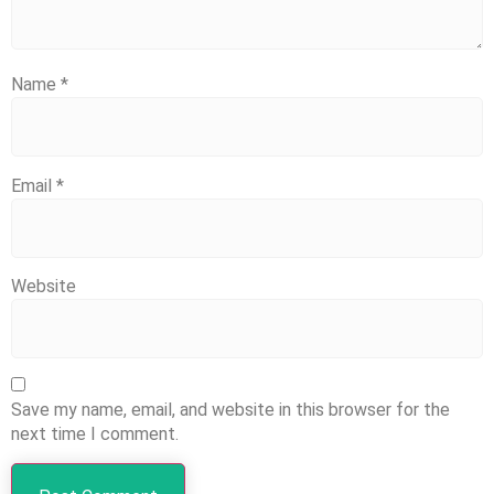
Name
*
Email
*
Website
Save my name, email, and website in this browser for the
next time I comment.