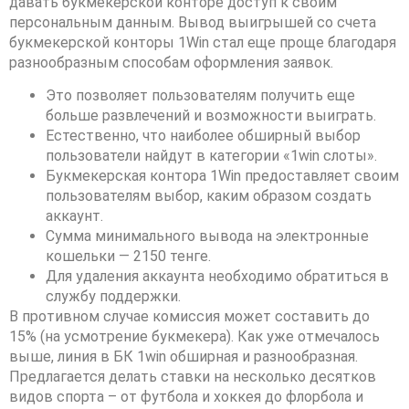
давать букмекерской конторе доступ к своим
персональным данным. Вывод выигрышей со счета
букмекерской конторы 1Win стал еще проще благодаря
разнообразным способам оформления заявок.
Это позволяет пользователям получить еще
больше развлечений и возможности выиграть.
Естественно, что наиболее обширный выбор
пользователи найдут в категории «1win слоты».
Букмекерская контора 1Win предоставляет своим
пользователям выбор, каким образом создать
аккаунт.
Сумма минимального вывода на электронные
кошельки — 2150 тенге.
Для удаления аккаунта необходимо обратиться в
службу поддержки.
В противном случае комиссия может составить до
15% (на усмотрение букмекера). Как уже отмечалось
выше, линия в БК 1win обширная и разнообразная.
Предлагается делать ставки на несколько десятков
видов спорта – от футбола и хоккея до флорбола и