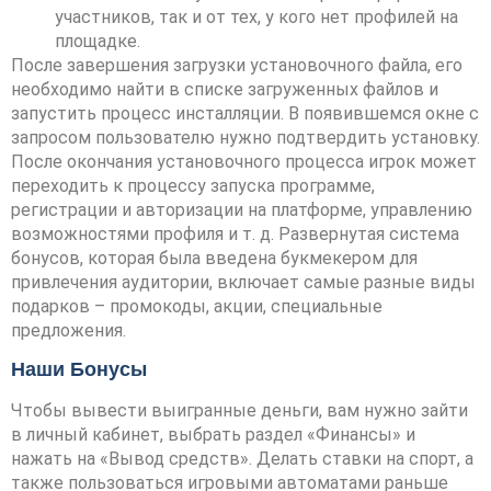
участников, так и от тех, у кого нет профилей на
площадке.
После завершения загрузки установочного файла, его
необходимо найти в списке загруженных файлов и
запустить процесс инсталляции. В появившемся окне с
запросом пользователю нужно подтвердить установку.
После окончания установочного процесса игрок может
переходить к процессу запуска программе,
регистрации и авторизации на платформе, управлению
возможностями профиля и т. д. Развернутая система
бонусов, которая была введена букмекером для
привлечения аудитории, включает самые разные виды
подарков – промокоды, акции, специальные
предложения.
Наши Бонусы
Чтобы вывести выигранные деньги, вам нужно зайти
в личный кабинет, выбрать раздел «Финансы» и
нажать на «Вывод средств». Делать ставки на спорт, а
также пользоваться игровыми автоматами раньше