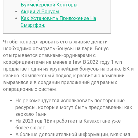
Букмекерской Конторы
Акции И Бонусы
Как Установить Приложение На
Смартфон:
Чтобы конвертировать его в живые деньги
необходимо отыграть бонусы на пари. Бонус
отыгрывается ставками-ординарами с
коэффициентами не менее a few. В 2022 году 1 win
предлагает одни из крупнейших бонусов на рынке БК и
казино. Комплексный подход к развитию компании
выразился и в создании приложений для разных
операционных систем.
Не рекомендуется использовать посторонние
ресурсы, которые могут быть представлены как
зеркало 1вин.
На 2023 год 1Вин работает в Казахстане уже
более six лет.
А больше дополнительной информации, включая