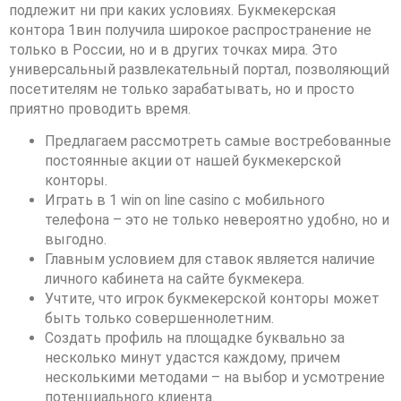
подлежит ни при каких условиях. Букмекерская
контора 1вин получила широкое распространение не
только в России, но и в других точках мира. Это
универсальный развлекательный портал, позволяющий
посетителям не только зарабатывать, но и просто
приятно проводить время.
Предлагаем рассмотреть самые востребованные
постоянные акции от нашей букмекерской
конторы.
Играть в 1 win on line casino с мобильного
телефона – это не только невероятно удобно, но и
выгодно.
Главным условием для ставок является наличие
личного кабинета на сайте букмекера.
Учтите, что игрок букмекерской конторы может
быть только совершеннолетним.
Создать профиль на площадке буквально за
несколько минут удастся каждому, причем
несколькими методами – на выбор и усмотрение
потенциального клиента.