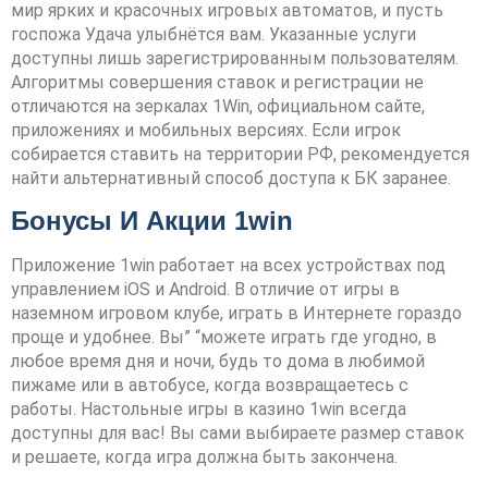
мир ярких и красочных игровых автоматов, и пусть
госпожа Удача улыбнётся вам. Указанные услуги
доступны лишь зарегистрированным пользователям.
Алгоритмы совершения ставок и регистрации не
отличаются на зеркалах 1Win, официальном сайте,
приложениях и мобильных версиях. Если игрок
собирается ставить на территории РФ, рекомендуется
найти альтернативный способ доступа к БК заранее.
Бонусы И Акции 1win
Приложение 1win работает на всех устройствах под
управлением iOS и Android. В отличие от игры в
наземном игровом клубе, играть в Интернете гораздо
проще и удобнее. Вы” “можете играть где угодно, в
любое время дня и ночи, будь то дома в любимой
пижаме или в автобусе, когда возвращаетесь с
работы. Настольные игры в казино 1win всегда
доступны для вас! Вы сами выбираете размер ставок
и решаете, когда игра должна быть закончена.