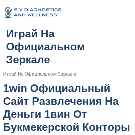
Играй На
Официальном
Зеркале
Играй На Официальном Зеркале!
1win Официальный
Сайт Развлечения На
Деньги 1вин От
Букмекерской Конторы