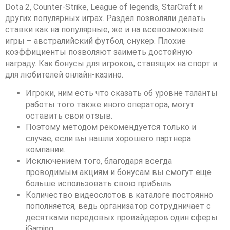
Dota 2, Counter-Strike, League of legends, StarCraft и
других популярных играх. Раздел позволяли делать
ставки как на популярные, же и на всевозможные
игры – австралийский футбол, снукер. Плохие
коэффициенты позволяют заиметь достойную
награду. Как бонусы для игроков, ставящих на спорт и
для любителей онлайн-казино.
Игроки, ним есть что сказать об уровне таланты
работы того также иного оператора, могут
оставить свои отзыв.
Поэтому методом рекомендуется только и
случае, если вы нашли хорошего партнера
компании.
Исключением того, благодаря всегда
проводимым акциям и бонусам вы смогут еще
больше использовать свою прибыль.
Количество видеослотов в каталоге постоянно
пополняется, ведь организатор сотрудничает с
десятками передовых провайдеров один сферы
iGaming.