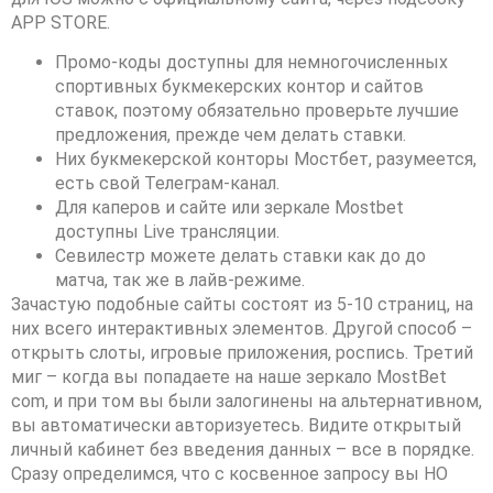
APP STORE.
Промо-коды доступны для немногочисленных
спортивных букмекерских контор и сайтов
ставок, поэтому обязательно проверьте лучшие
предложения, прежде чем делать ставки.
Них букмекерской конторы Мостбет, разумеется,
есть свой Телеграм-канал.
Для каперов и сайте или зеркале Mostbet
доступны Live трансляции.
Севилестр можете делать ставки как до до
матча, так же в лайв-режиме.
Зачастую подобные сайты состоят из 5-10 страниц, на
них всего интерактивных элементов. Другой способ –
открыть слоты, игровые приложения, роспись. Третий
миг – когда вы попадаете на наше зеркало MostBet
com, и при том вы были залогинены на альтернативном,
вы автоматически авторизуетесь. Видите открытый
личный кабинет без введения данных – все в порядке.
Сразу определимся, что с косвенное запросу вы НО