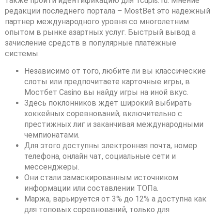
также пройти идентификацию для 1cupis. ru. Мнение
редакции последнего портала – MostBet это надежный
партнер международного уровня со многолетним
опытом в рынке азартных услуг. Быстрый вывод а
зачисление средств в популярные платёжные
системы.
Независимо от того, любите ли вы классические
слоты или предпочитаете карточные игры, в
Мостбет Casino вы найду игры на иной вкус.
Здесь поклонников ждет широкий выбирать
хоккейных соревнований, включительно с
престижных лиг и заканчивая международными
чемпионатами.
Для этого доступны электронная почта, номер
телефона, онлайн чат, социальные сети и
мессенджеры.
Они стали замаскированным источником
информации или составлении ТОПа.
Маржа, варьируется от 3% до 12% а доступна как
для топовых соревнований, только для