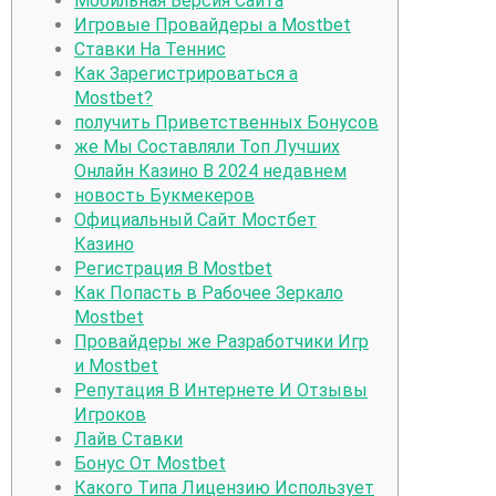
Мобильная Версия Сайта
Игровые Провайдеры а Mostbet
Ставки На Теннис
Как Зарегистрироваться а
Mostbet?
получить Приветственных Бонусов
же Мы Составляли Топ Лучших
Онлайн Казино В 2024 недавнем
новость Букмекеров
Официальный Сайт Мостбет
Казино
Регистрация В Mostbet
Как Попасть в Рабочее Зеркало
Mostbet
Провайдеры же Разработчики Игр
и Mostbet
Репутация В Интернете И Отзывы
Игроков
Лайв Ставки
Бонус От Mostbet
Какого Типа Лицензию Использует