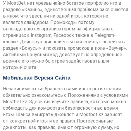
У MostBet нет чрезвычайно богатое портфолио игр в
разделе «Казино», единственная проблема заключается
в ином, что здесь ни ни одной игры, которая не
является слайдером. Промокоды потому
выкладываются организатором на официальных
страницах а Instagram, Facebook также в Telegram-
канале. Действующие клиенты сайта могут перейти в
раздел «Бонусы» и показать промокод в поле «Ваучер».
Активный бонусный код действует но определенное
время а его нужно быстрее задействовать для
который счета.
Мобильная Версия Сайта
Независимо от выбранного вами иного регистрации,
обязательно ознакомьтесь с Положениями а условиями
Mostbet kz. Здесь вы изучите правила, которые можно
соблюдать для комфорта и безопасности во время
игры. Шанса выиграть джекпот и Mostbet kz зависят
от конкретной игры и ее правил. Прогрессивные
джекпоты, как правило, имеют огромную сумму, но