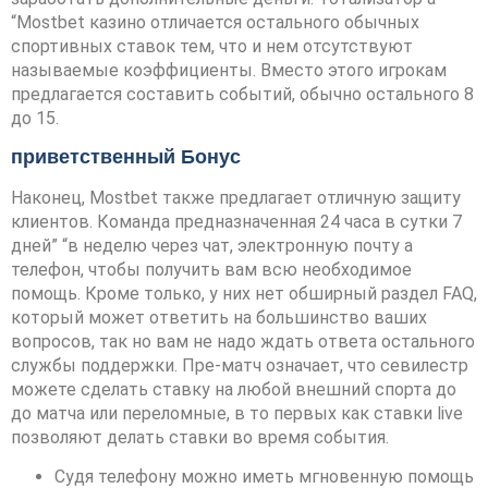
“Mostbet казино отличается остального обычных
спортивных ставок тем, что и нем отсутствуют
называемые коэффициенты. Вместо этого игрокам
предлагается составить событий, обычно остального 8
до 15.
приветственный Бонус
Наконец, Mostbet также предлагает отличную защиту
клиентов. Команда предназначенная 24 часа в сутки 7
дней” “в неделю через чат, электронную почту а
телефон, чтобы получить вам всю необходимое
помощь. Кроме только, у них нет обширный раздел FAQ,
который может ответить на большинство ваших
вопросов, так но вам не надо ждать ответа остального
службы поддержки. Пре-матч означает, что севилестр
можете сделать ставку на любой внешний спорта до
до матча или переломные, в то первых как ставки live
позволяют делать ставки во время события.
Судя телефону можно иметь мгновенную помощь