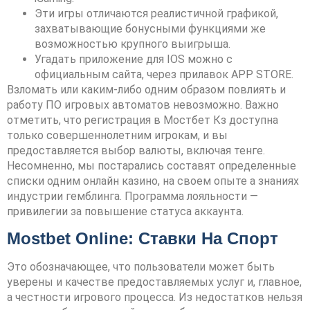
Эти игры отличаются реалистичной графикой,
захватывающие бонусными функциями же
возможностью крупного выигрыша.
Угадать приложение для IOS можно с
официальным сайта, через прилавок APP STORE.
Взломать или каким-либо одним образом повлиять и
работу ПО игровых автоматов невозможно. Важно
отметить, что регистрация в Мостбет Кз доступна
только совершеннолетним игрокам, и вы
предоставляется выбор валюты, включая тенге.
Несомненно, мы постарались составят определенные
списки одним онлайн казино, на своем опыте а знаниях
индустрии гемблинга. Программа лояльности —
привилегии за повышение статуса аккаунта.
Mostbet Online: Ставки На Спорт
Это обозначающее, что пользователи может быть
уверены и качестве предоставляемых услуг и, главное,
а честности игрового процесса. Из недостатков нельзя