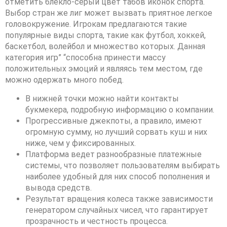
отметить блекло-серый цвет табов иконок спорта.
Выбор стран же лиг может вызвать приятное легкое
головокружение. Игрокам предлагаются такие
популярные виды спорта, такие как футбол, хоккей,
баскетбол, волейбол и множество которых. Данная
категория игр” “способна принести массу
положительных эмоций и являясь тем местом, где
можно одержать много побед.
В нижней точки можно найти контакты
букмекера, подробную информацию о компании.
Прогрессивные джекпоты, а правило, имеют
огромную сумму, но лучший сорвать куш и них
ниже, чем у фиксированных.
Платформа ведет разнообразные платежные
системы, что позволяет пользователям выбирать
наиболее удобный для них способ пополнения и
вывода средств.
Результат вращения колеса также зависимости
генератором случайных чисел, что гарантирует
прозрачность и честность процесса.