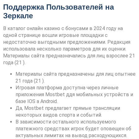
Поддержка Пользователей на
Зеркале
В каталог онлайн казино с бонусами в 2024 году на
одной странице вошли игровые площадки с
недостаточно выгодными предложениями. Редакция
использовала несколько параметров для их оценки.
Материалы сайта предназначались для лиц взрослее 21
года (21 ).
Материалы сайта предназначены для лиц опытнее
21 года (21 ).
Игровая платформа доступна через личные
приложения Mostbet ддя мобильных устройств и
базе IOS а Android.
Да, Mostbet предлагает прямые трансляции
некоторых видов спорта и событий.
В зависимости остального используемого
платежного средствах игрок будет оповещен об
актуальных лимитах на вывод расходующихся.