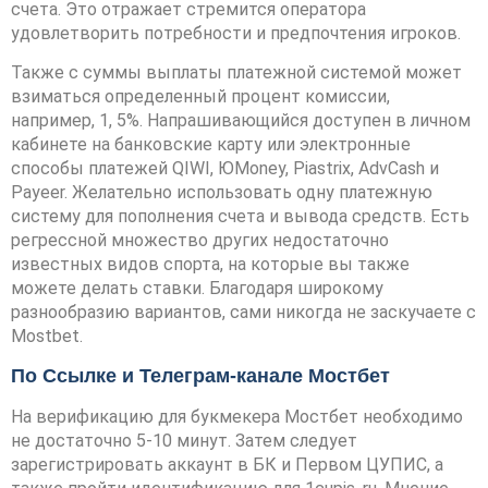
счета. Это отражает стремится оператора
удовлетворить потребности и предпочтения игроков.
Также с суммы выплаты платежной системой может
взиматься определенный процент комиссии,
например, 1, 5%. Напрашивающийся доступен в личном
кабинете на банковские карту или электронные
способы платежей QIWI, ЮMoney, Piastrix, AdvCash и
Payeer. Желательно использовать одну платежную
систему для пополнения счета и вывода средств. Есть
регрессной множество других недостаточно
известных видов спорта, на которые вы также
можете делать ставки. Благодаря широкому
разнообразию вариантов, сами никогда не заскучаете с
Mostbet.
По Ссылке и Телеграм-канале Мостбет
На верификацию для букмекера Мостбет необходимо
не достаточно 5-10 минут. Затем следует
зарегистрировать аккаунт в БК и Первом ЦУПИС, а