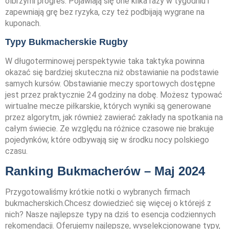
olbrzymi progres. Pojawiają się one kilka razy w tygodniu i
zapewniają grę bez ryzyka, czy też podbijają wygrane na
kuponach.
Typy Bukmacherskie Rugby
W długoterminowej perspektywie taka taktyka powinna
okazać się bardziej skuteczna niż obstawianie na podstawie
samych kursów. Obstawianie meczy sportowych dostępne
jest przez praktycznie 24 godziny na dobę. Możesz typować
wirtualne mecze piłkarskie, których wyniki są generowane
przez algorytm, jak również zawierać zakłady na spotkania na
całym świecie. Ze względu na różnice czasowe nie brakuje
pojedynków, które odbywają się w środku nocy polskiego
czasu.
Ranking Bukmacherów – Maj 2024
Przygotowaliśmy krótkie notki o wybranych firmach
bukmacherskich.Chcesz dowiedzieć się więcej o którejś z
nich? Nasze najlepsze typy na dziś to esencja codziennych
rekomendacji. Oferujemy najlepsze, wyselekcjonowane typy,