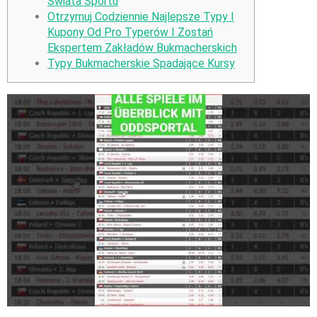
Świata Sportu
Otrzymuj Codziennie Najlepsze Typy I
Kupony Od Pro Typerów I Zostań
Ekspertem Zakładów Bukmacherskich
Typy Bukmacherskie Spadające Kursy