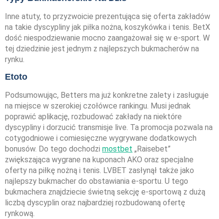
Inne atuty, to przyzwoicie prezentująca się oferta zakładów
na takie dyscypliny jak piłka nożna, koszykówka i tenis. BetX
dość niespodziewanie mocno zaangażował się w e-sport. W
tej dziedzinie jest jednym z najlepszych bukmacherów na
rynku.
Etoto
Podsumowując, Betters ma już konkretne zalety i zasługuje
na miejsce w szerokiej czołówce rankingu. Musi jednak
poprawić aplikację, rozbudować zakłady na niektóre
dyscypliny i dorzucić transmisje live. Ta promocja pozwala na
cotygodniowe i comiesięczne wygrywane dodatkowych
bonusów. Do tego dochodzi
mostbet
„Raisebet”
zwiększająca wygrane na kuponach AKO oraz specjalne
oferty na piłkę nożną i tenis. LVBET zasłynął także jako
najlepszy bukmacher do obstawiania e-sportu. U tego
bukmachera znajdziecie świetną sekcję e-sportową z dużą
liczbą dyscyplin oraz najbardziej rozbudowaną ofertę
rynkową.