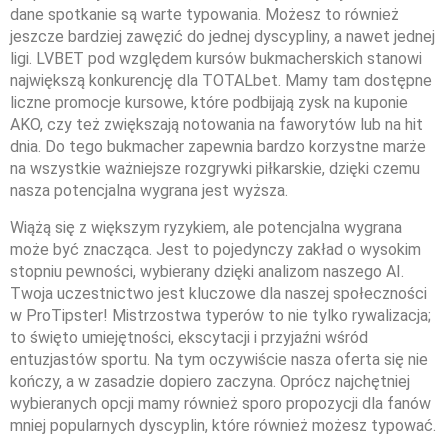
dane spotkanie są warte typowania. Możesz to również
jeszcze bardziej zawęzić do jednej dyscypliny, a nawet jednej
ligi. LVBET pod względem kursów bukmacherskich stanowi
największą konkurencję dla TOTALbet. Mamy tam dostępne
liczne promocje kursowe, które podbijają zysk na kuponie
AKO, czy też zwiększają notowania na faworytów lub na hit
dnia. Do tego bukmacher zapewnia bardzo korzystne marże
na wszystkie ważniejsze rozgrywki piłkarskie, dzięki czemu
nasza potencjalna wygrana jest wyższa.
Wiążą się z większym ryzykiem, ale potencjalna wygrana
może być znacząca. Jest to pojedynczy zakład o wysokim
stopniu pewności, wybierany dzięki analizom naszego AI.
Twoja uczestnictwo jest kluczowe dla naszej społeczności
w ProTipster! Mistrzostwa typerów to nie tylko rywalizacja;
to święto umiejętności, ekscytacji i przyjaźni wśród
entuzjastów sportu. Na tym oczywiście nasza oferta się nie
kończy, a w zasadzie dopiero zaczyna. Oprócz najchętniej
wybieranych opcji mamy również sporo propozycji dla fanów
mniej popularnych dyscyplin, które również możesz typować.