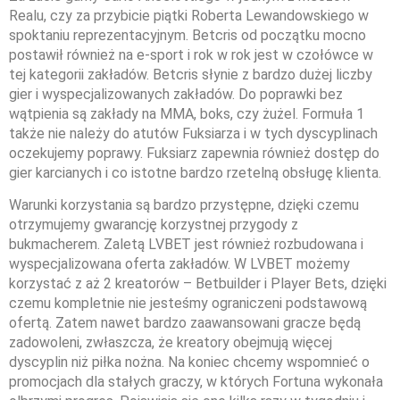
Realu, czy za przybicie piątki Roberta Lewandowskiego w
spoktaniu reprezentacyjnym. Betcris od początku mocno
postawił również na e-sport i rok w rok jest w czołówce w
tej kategorii zakładów. Betcris słynie z bardzo dużej liczby
gier i wyspecjalizowanych zakładów. Do poprawki bez
wątpienia są zakłady na MMA, boks, czy żużel. Formuła 1
także nie należy do atutów Fuksiarza i w tych dyscyplinach
oczekujemy poprawy. Fuksiarz zapewnia również dostęp do
gier karcianych i co istotne bardzo rzetelną obsługę klienta.
Warunki korzystania są bardzo przystępne, dzięki czemu
otrzymujemy gwarancję korzystnej przygody z
bukmacherem. Zaletą LVBET jest również rozbudowana i
wyspecjalizowana oferta zakładów. W LVBET możemy
korzystać z aż 2 kreatorów – Betbuilder i Player Bets, dzięki
czemu kompletnie nie jesteśmy ograniczeni podstawową
ofertą. Zatem nawet bardzo zaawansowani gracze będą
zadowoleni, zwłaszcza, że kreatory obejmują więcej
dyscyplin niż piłka nożna. Na koniec chcemy wspomnieć o
promocjach dla stałych graczy, w których Fortuna wykonała