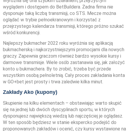
Wyróżnia się ona szybkim działaniem, przejrzystym
wyglądem i dostępem do BetBuildera. Żadna firma nie
dysponuje taką liczbą transmisji, co STS. Mecze można
oglądać w trybie pełnoekranowym i korzystać z
przejrzystego kalendarza transmisji, którego próżno szukać
wśród konkurencji.
Najlepszy bukmacher 2022 roku wyróżnia się aplikacją
bukmacherską i najkorzystniejszymi promocjami dla nowych
graczy. Zapewnia graczom również bardzo wysokie kursy i
darmowe transmisje. Wiele osób zastanawia się, jak założyć
konto u bukmachera. By to zrobić, trzeba być przede
wszystkim osobą pełnoletnią. Cały proces zakładania konta
w GO+bet jest prosty i trwa zaledwie kilka minut.
Zakłady Ako (kupony)
Skupienie na kilku elementach – obstawiając warto skupić
się na jednej lub dwóch dyscyplinach sportu, w których
dysponujesz największą wiedzą lub najczęściej je oglądasz.
W ten sposób będziesz w stanie ekspercko podejść do
proponowanych zakładów i ocenić, czy kursy wystawione na