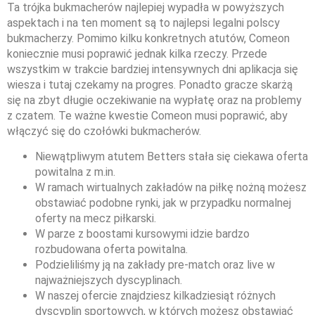
Ta trójka bukmacherów najlepiej wypadła w powyższych
aspektach i na ten moment są to najlepsi legalni polscy
bukmacherzy. Pomimo kilku konkretnych atutów, Comeon
koniecznie musi poprawić jednak kilka rzeczy. Przede
wszystkim w trakcie bardziej intensywnych dni aplikacja się
wiesza i tutaj czekamy na progres. Ponadto gracze skarżą
się na zbyt długie oczekiwanie na wypłatę oraz na problemy
z czatem. Te ważne kwestie Comeon musi poprawić, aby
włączyć się do czołówki bukmacherów.
Niewątpliwym atutem Betters stała się ciekawa oferta
powitalna z m.in.
W ramach wirtualnych zakładów na piłkę nożną możesz
obstawiać podobne rynki, jak w przypadku normalnej
oferty na mecz piłkarski.
W parze z boostami kursowymi idzie bardzo
rozbudowana oferta powitalna.
Podzieliliśmy ją na zakłady pre-match oraz live w
najważniejszych dyscyplinach.
W naszej ofercie znajdziesz kilkadziesiąt różnych
dyscyplin sportowych, w których możesz obstawiać