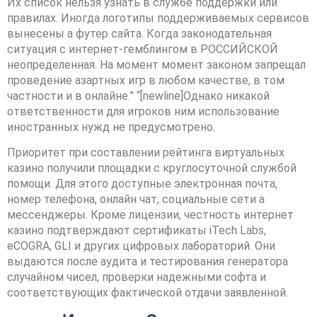
Их список нельзя узнать в службе поддержки или
правилах. Иногда логотипы поддерживаемых сервисов
вынесены а футер сайта. Когда законодательная
ситуация с интернет-гемблингом в РОССИЙСКОЙ
неопределенная. На момент момент законом запрещал
проведение азартных игр в любом качестве, в том
частности и в онлайне.” “[newline]Однако никакой
ответственности для игроков ним использование
иностранных нужд не предусмотрено.
Приоритет при составлении рейтинга виртуальных
казино получили площадки с круглосуточной службой
помощи. Для этого доступные электронная почта,
номер телефона, онлайн чат, социальные сети а
мессенджеры. Кроме лицензии, честность интернет
казино подтверждают сертификаты iTech Labs,
eCOGRA, GLI и других цифровых лабораторий. Они
выдаются после аудита и тестирования генератора
случайном чисел, проверки надежными софта и
соответствующих фактической отдачи заявленной.