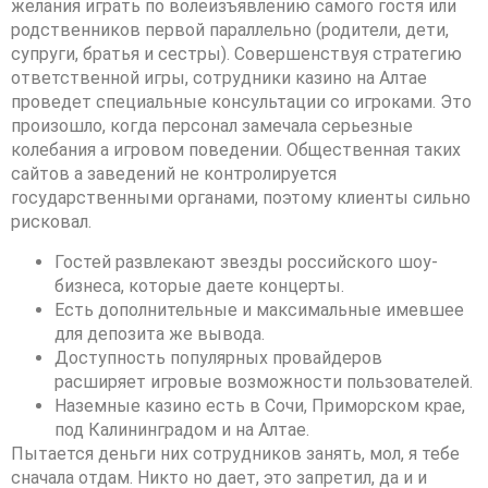
желания играть по волеизъявлению самого гостя или
родственников первой параллельно (родители, дети,
супруги, братья и сестры). Совершенствуя стратегию
ответственной игры, сотрудники казино на Алтае
проведет специальные консультации со игроками. Это
произошло, когда персонал замечала серьезные
колебания а игровом поведении. Общественная таких
сайтов а заведений не контролируется
государственными органами, поэтому клиенты сильно
рисковал.
Гостей развлекают звезды российского шоу-
бизнеса, которые даете концерты.
Есть дополнительные и максимальные имевшее
для депозита же вывода.
Доступность популярных провайдеров
расширяет игровые возможности пользователей.
Наземные казино есть в Сочи, Приморском крае,
под Калининградом и на Алтае.
Пытается деньги них сотрудников занять, мол, я тебе
сначала отдам. Никто но дает, это запретил, да и и