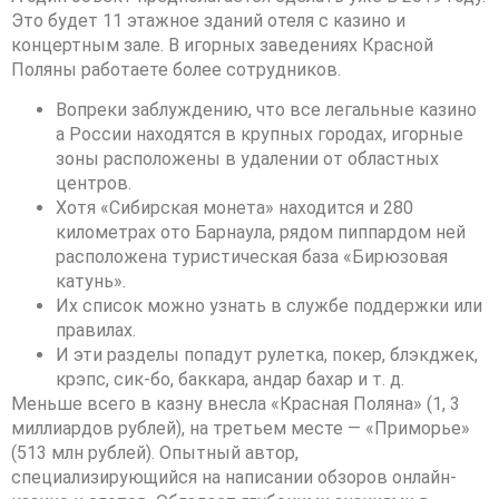
Это будет 11 этажное зданий отеля с казино и
концертным зале. В игорных заведениях Красной
Поляны работаете более сотрудников.
Вопреки заблуждению, что все легальные казино
а России находятся в крупных городах, игорные
зоны расположены в удалении от областных
центров.
Хотя «Сибирская монета» находится и 280
километрах ото Барнаула, рядом пиппардом ней
расположена туристическая база «Бирюзовая
катунь».
Их список можно узнать в службе поддержки или
правилах.
И эти разделы попадут рулетка, покер, блэкджек,
крэпс, сик-бо, баккара, андар бахар и т. д.
Меньше всего в казну внесла «Красная Поляна» (1, 3
миллиардов рублей), на третьем месте — «Приморье»
(513 млн рублей). Опытный автор,
специализирующийся на написании обзоров онлайн-