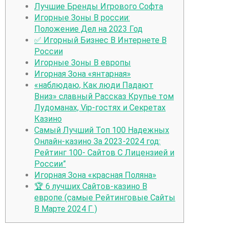
Лучшие Бренды Игрового Софта
Игорные Зоны В россии:
Положение Дел на 2023 Год
✅ Игорный Бизнес В Интернете В
России
Игорные Зоны В европы
Игорная Зона «янтарная»
«наблюдаю, Как люди Падают
Вниз» славный Рассказ Крупье том
Лудоманах, Vip-гостях и Секретах
Казино
Самый Лучший Топ 100 Надежных
Онлайн-казино За 2023-2024 год:
Рейтинг 100- Сайтов С Лицензией и
России”
Игорная Зона «красная Поляна»
🏆 6 лучших Сайтов-казино В
европе (самые Рейтинговые Сайты
В Марте 2024 Г )