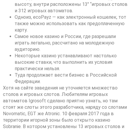
высоту, внутри расположены 13″ “игровых столов
и 312 игровых автоматов.
Одноиз, ecoPayz — как электронный кошелек, тот
также можно использовать как предоплаченную
карту.
Самое новое казино и России, где разрешали
играть легально, рассчитано на молодежную
аудиторию.
Некоторые казино устанавливают настолько
высокие ставки, что выполнить их условия
практически нельзя.
Туда продолжает вести бизнес в Российской
Федерации.
Хотя на сайте заведения не уточняется множество
столов и игровых слотов. Любителям игровых
автоматов Igrosoft сделано приятно узнать, но там
стоят же слоты этого разработчика, наряду со слотами
Novomatic, EGT же Atronic. 10 февраля 2017 года в
территории игорной зоны было открыто казино
Sobranie. В котором установлены 13 игровых столов и