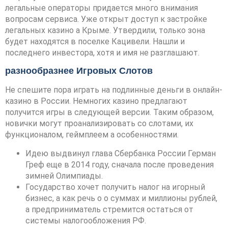
легальные операторы придается много внимания
вопросам сервиса. Уже открыт доступ к застройке
легальных казино а Крыме. Утвердили, только зона
будет находятся в поселке Кацивели. Нашли и
последнего инвестора, хотя и имя не разглашают.
разнообразнее Игровых Слотов
Не спешите пора играть на подлинные деньги в онлайн-
казино в России. Немногих казино предлагают
получится игры в следующей версии. Таким образом,
новички могут проанализировать со слотами, их
функционалом, геймплеем а особенностями.
Идею выдвинул глава Сбербанка России Герман
Греф еще в 2014 году, сначала после проведения
зимней Олимпиады.
Государство хочет получить налог на игорный
бизнес, а как речь о о суммах и миллионы рублей,
а предприниматель стремится остаться от
системы налогообложения РФ.