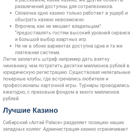
развлечений доступны для сотрапезников.
Словечка одно казино только работает в ущерб и
обыграть казино невозможно.
Впрочем, как не мешает владельцам”
“предоставлять гостям высокий уровней сервиса
и большой выбор азартных игр.
Не не в обоих вариантах доступна одна и та же
платежная система.
Легче заплатить штраф например дать взятку
чиновнику, чем потратить десятки миллионов рублей в
юридическую регистрацию. Существовал нелегальные
покерные клубы, где встречались любители и
профессионалы карточной игры. Турниры проводились
ежегодно, с призовым фондом в много миллионов
рублей.
Лучшие Казино
Сибирский «Алтай Palace» разделяет позицию наших
западных коллег. Администрация казино ограничивает