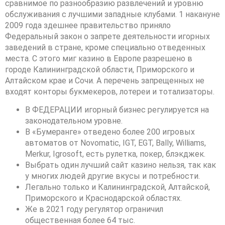
сравнимое по разнообразию развлечений и уровню
обслуживания с лучшими западные клубами. 1 накануне
2009 года здешнее правительство приняло
Федеральный закон о запрете деятельности игорных
заведений в стране, кроме специально отведенных
места. С этого миг казино в Европе разрешено в
городе Калининградской области, Приморского и
Алтайском крае и Сочи. А перечень запрещенных не
входят конторы букмекеров, лотереи и тотализаторы.
В ФЕДЕРАЦИИ игорный бизнес регулируется на
законодательном уровне.
В «Бумеранге» отведено более 200 игровых
автоматов от Novomatic, IGT, EGT, Bally, Williams,
Merkur, Igrosoft, есть рулетка, покер, блэкджек.
Выбрать один лучший сайт казино нельзя, так как
у многих людей другие вкусы и потребности.
Легально только и Калининградской, Алтайской,
Приморского и Краснодарской областях.
Же в 2021 году регулятор ограничил
общественная более 64 тыс.