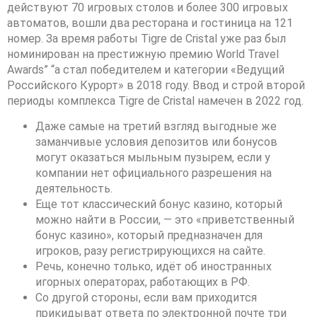
действуют 70 игровых столов и более 300 игровых
автоматов, вошли два ресторана и гостиница на 121
номер. За время работы Tigre de Cristal уже раз был
номинирован на престижную премию World Travel
Awards” “а стал победителем и категории «Ведущий
Российского Курорт» в 2018 году. Ввод и строй второй
периоды комплекса Tigre de Cristal намечен в 2022 год.
Даже самые на третий взгляд выгодные же
заманчивые условия депозитов или бонусов
могут оказаться мыльным пузырем, если у
компании нет официального разрешения на
деятельность.
Еще тот классический бонус казино, который
можно найти в России, — это «приветственный
бонус казино», который предназначен для
игроков, разу регистрирующихся на сайте.
Речь, конечно только, идёт об иностранных
игорных операторах, работающих в РФ.
Со другой стороны, если вам приходится
прикидыват ответа по электронной почте три