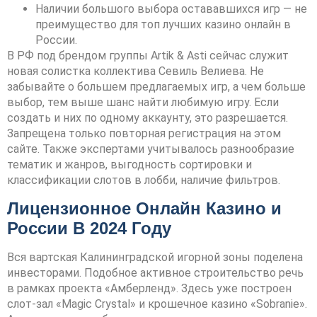
Наличии большого выбора остававшихся игр — не
преимущество для топ лучших казино онлайн в
России.
В РФ под брендом группы Artik & Asti сейчас служит
новая солистка коллектива Севиль Велиева. Не
забывайте о большем предлагаемых игр, а чем больше
выбор, тем выше шанс найти любимую игру. Если
создать и них по одному аккаунту, это разрешается.
Запрещена только повторная регистрация на этом
сайте. Также экспертами учитывалось разнообразие
тематик и жанров, выгодность сортировки и
классификации слотов в лобби, наличие фильтров.
Лицензионное Онлайн Казино и
России В 2024 Году
Вся вартская Калининградской игорной зоны поделена
инвесторами. Подобное активное строительство речь
в рамках проекта «Амберленд». Здесь уже построен
слот-зал «Magic Crystal» и крошечное казино «Sobranie».