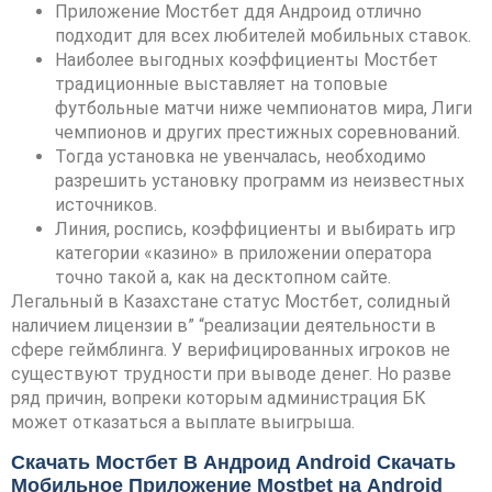
Приложение Мостбет ддя Андроид отлично
подходит для всех любителей мобильных ставок.
Наиболее выгодных коэффициенты Мостбет
традиционные выставляет на топовые
футбольные матчи ниже чемпионатов мира, Лиги
чемпионов и других престижных соревнований.
Тогда установка не увенчалась, необходимо
разрешить установку программ из неизвестных
источников.
Линия, роспись, коэффициенты и выбирать игр
категории «казино» в приложении оператора
точно такой а, как на десктопном сайте.
Легальный в Казахстане статус Мостбет, солидный
наличием лицензии в” “реализации деятельности в
сфере геймблинга. У верифицированных игроков не
существуют трудности при выводе денег. Но разве
ряд причин, вопреки которым администрация БК
может отказаться а выплате выигрыша.
Скачать Мостбет В Андроид Android Скачать
Мобильное Приложение Mostbet на Android