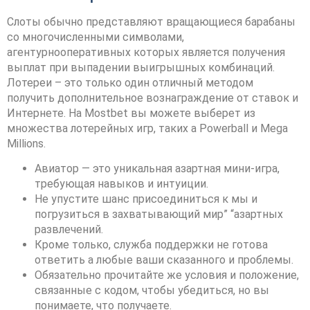
Слоты обычно представляют вращающиеся барабаны
со многочисленными символами,
агентурнооперативных которых является получения
выплат при выпадении выигрышных комбинаций.
Лотереи – это только один отличный методом
получить дополнительное вознаграждение от ставок и
Интернете. На Mostbet вы можете выберет из
множества лотерейных игр, таких а Powerball и Mega
Millions.
Авиатор — это уникальная азартная мини-игра,
требующая навыков и интуиции.
Не упустите шанс присоединиться к мы и
погрузиться в захватывающий мир” “азартных
развлечений.
Кроме только, служба поддержки не готова
ответить а любые ваши сказанного и проблемы.
Обязательно прочитайте же условия и положение,
связанные с кодом, чтобы убедиться, но вы
понимаете, что получаете.