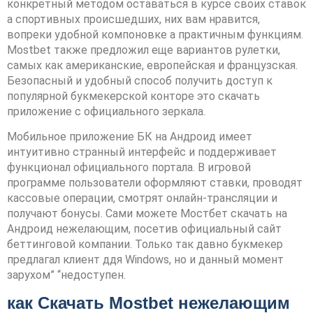
конкретный методом оставаться в курсе своих ставок
а спортивных происшедших, них вам нравится,
вопреки удобной компоновке а практичным функциям.
Mostbet также предложил еще вариантов рулетки,
самых как американские, европейская и французская.
Безопасный и удобный способ получить доступ к
популярной букмекерской конторе это скачать
приложение с официального зеркала.
Мобильное приложение БК на Андроид имеет
интуитивно странный интерфейс и поддерживает
функционал официального портала. В игровой
программе пользователи оформляют ставки, проводят
кассовые операции, смотрят онлайн-трансляции и
получают бонусы. Сами можете Мостбет скачать на
Андроид нежелающим, посетив официальный сайт
беттинговой компании. Только так давно букмекер
предлагал клиент ддя Windows, но и данный момент
зарухом” “недоступен.
как Скачать Mostbet нежелающим