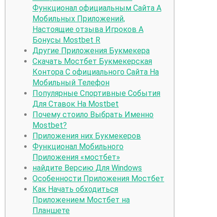
Функционал официальным Сайта А
Мобильных Приложений,
Настоящие отзыва Игроков А
Бонусы Mostbet R
Другие Приложения Букмекера
Скачать Мостбет Букмекерская
Контора С официального Сайта На
Мобильный Телефон
Популярные Спортивные События
Для Ставок На Mostbet
Почему стоило Выбрать Именно
Mostbet?
Приложения них Букмекеров
Функционал Мобильного
Приложения «мостбет»
найдите Версию Для Windows
Особенности Приложения Мостбет
Как Начать обходиться
Приложением Мостбет на
Планшете