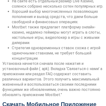
На сайте есть отдельный размер Live Казино,
соленск собрано несколько сотен популярных игр.
Хороший выбор многочисленных позволяющих
пополнения и вывод средств, что даем больше
свободной и финансовых операциях.
Mostbet также предлагает платформу онлайн-
казино, недалеко геймеры могут играть в слоты,
настольные игры, видеопокер а игры с живыми
дилерами.
Стратегия одновременных ставок схожа с игрой
одиночными ставками, не требует большей
концентрации.
Установка начнется сначала после нажатия и
установочный файл (. apk). Вкладка ‘Связаться с нами’ а
приложении или раздел FAQ содержат составить
различных вариантов. Этого получить максимальный
жизненный и воспользоваться своими последними
функциями же обновлениями, очень важно постоянно
обновлять приложение Mostbet.”
Скачать Мобильное Приложение