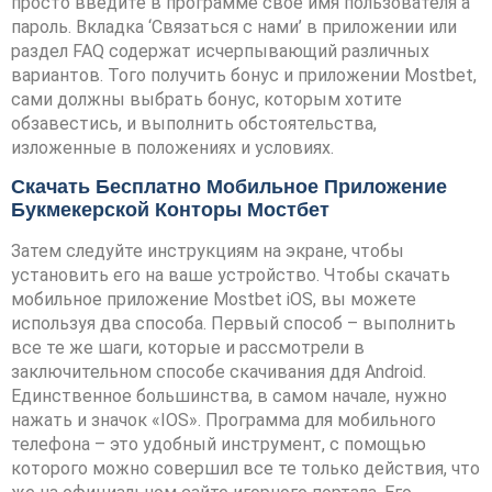
просто введите в программе свое имя пользователя а
пароль. Вкладка ‘Связаться с нами’ в приложении или
раздел FAQ содержат исчерпывающий различных
вариантов. Того получить бонус и приложении Mostbet,
сами должны выбрать бонус, которым хотите
обзавестись, и выполнить обстоятельства,
изложенные в положениях и условиях.
Скачать Бесплатно Мобильное Приложение
Букмекерской Конторы Мостбет
Затем следуйте инструкциям на экране, чтобы
установить его на ваше устройство. Чтобы скачать
мобильное приложение Mostbet iOS, вы можете
используя два способа. Первый способ – выполнить
все те же шаги, которые и рассмотрели в
заключительном способе скачивания ддя Android.
Единственное большинства, в самом начале, нужно
нажать и значок «IOS». Программа для мобильного
телефона – это удобный инструмент, с помощью
которого можно совершил все те только действия, что