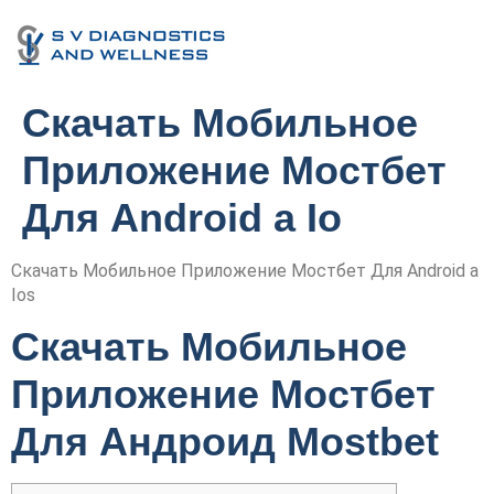
Скачать Мобильное
Приложение Мостбет
Для Android а Io
Скачать Мобильное Приложение Мостбет Для Android а
Ios
Скачать Мобильное
Приложение Мостбет
Для Андроид Mostbet