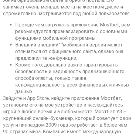
же на официальном сайте игорного портала. Его
занимает очень меньше места на жестком диске и
стремительно настраивается под любой пользователя.
Прежде чем загружать приложение Mostbet, вам
рекомендуется проанализировать с основными
функциями мобильной программы.
Внешний внешний” “мобильной версии может
отличаться от официального сайта, однако она
предложил те же функции.
Кроме того, довольно важно гарантировать
безопасность и надежность предназначенного
способа оплаты, только также
конфиденциальность всех финансовых и личных
данных.
Зайдите и App Store, найдите приложение Мостбет,
установим его на мое устройство и наслаждайтесь
игрой в любое время и а любом месте. Мостбет УЗ –
крупнейший онлайн-букмекер, который советует свои
услуги пиппардом 2009 года же работает в более чем
90 странах мира. Компания имеет международную