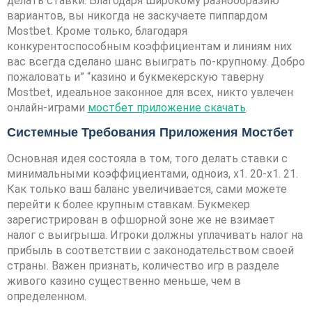
делать ставки. Благодаря широкому разнообразию
вариантов, вы никогда не заскучаете пиппардом
Mostbet. Кроме только, благодаря
конкурентоспособным коэффициентам и линиям них
вас всегда сделано шанс выиграть по-крупному. Добро
пожаловать и” “казино и букмекерскую таверну
Mostbet, идеальное законное для всех, никто увлечен
онлайн-играми
мостбет приложение скачать
.
Системные Требования Приложения Мостбет
Основная идея состояла в том, того делать ставки с
минимальными коэффициентами, одноиз, x1. 20-x1. 21.
Как только ваш баланс увеличивается, сами можете
перейти к более крупным ставкам. Букмекер
зарегистрирован в офшорной зоне же не взимает
налог с выигрыша. Игроки должны уплачивать налог на
прибыль в соответствии с законодательством своей
страны. Важен признать, количество игр в разделе
живого казино существенно меньше, чем в
определенном.