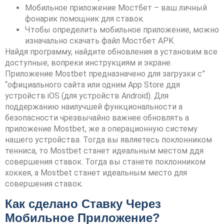
Мобильное приложение Мостбет – ваш личный
фонарик помощник для ставок.
Чтобы определить мобильное приложение, можно
изначально скачать файл Мостбет APK.
Найдя программу, найдите обновления а установим все
доступные, вопреки инструкциям и экране.
Приложение Mostbet предназначено для загрузки с”
“официального сайта или одним App Store ддя
устройств iOS (для устройств Android). Для
поддержанию наилучшей функциональности а
безопасности чрезвычайно важнее обновлять а
приложение Mostbet, же а операционную систему
нашего устройства. Тогда вы являетесь поклонником
тенниса, то Mostbet станет идеальным местом ддя
совершения ставок. Тогда вы станете поклонником
хоккея, а Mostbet станет идеальным место для
совершения ставок.
Как сделано Ставку Через
Мобильное Приложение?