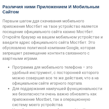
Различия ними Приложением И Мобильным
Сайтом
Первым шагом ддя скачивания мобильного
приложения Мостбет на твое устройство является
посещение официального сайта казино Мостбет.
Откройте браузер на вашем мобильном устройстве и
введите адрес официального сайта Мостбет. Это
обусловлено политикой компании Google, которая
запрещает размещение контента связанного с
азартными играми.
Программа для мобильного телефона – это
удобный инструмент, с посторонней которого
можно совершил все те же действия, что а на
официальном сайте игорного портала.
Для поддержания наилучшей функциональности
же безопасности очень важно обновлять как
приложение Mostbet, так а операционную
систему моего устройства.