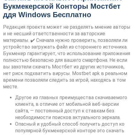
Букмекерской Конторы Мостбет
ддя Windows Бесплатно
Редакция проекта может не разделять мнение авторы
и не несший ответственности за авторские
материалы. ✔️ Сначала нужно проверить, позволяли ли
устройство загружать файл из стороннего источника.
Букмекер гарантирует, что использование приложения
полностью безопасно для вашего смартфона. Не если
вы захотели скачать Мостбет из других источников,
нет риск подхватить вирусы. Mostbet apk в реальном
времени позволяли следить за игрой, находясь в том
месте.
Другое из главных преимущества скачиваемого
клиента, в отличие от мобильной веб-версии
сайта, — постоянный доступ к ставкам без
необходимости поисков актуального зеркала.
Опасный и удобный способ получить доступ ко
популярной букмекерской конторе это скачать