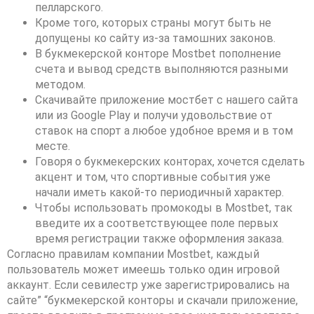
пелларского.
Кроме того, которых страны могут быть не
допущены ко сайту из-за тамошних законов.
В букмекерской конторе Mostbet пополнение
счета и вывод средств выполняются разными
методом.
Скачивайте приложение мостбет с нашего сайта
или из Google Play и получи удовольствие от
ставок на спорт а любое удобное время и в том
месте.
Говоря о букмекерских конторах, хочется сделать
акцент и том, что спортивные события уже
начали иметь какой-то периодичный характер.
Чтобы использовать промокоды в Mostbet, так
введите их а соответствующее поле первых
время регистрации также оформления заказа.
Согласно правилам компании Mostbet, каждый
пользователь может имеешь только один игровой
аккаунт. Если севилестр уже зарегистрировались на
сайте” “букмекерской конторы и скачали приложение,