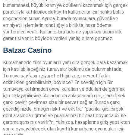
kumarhanesi, büyük ikramiye ödüllerini kazanmak için gerçek
paralarıyla katılabilecek kayıtlı kullanıcılar için harika bahis
seçenekleri sunar. Ayrıca, burada oyunculara, güvenli ve
emniyetli işlemlerin rahatlığıyla birlikte, hazır ödeme
yöntemleri verilir. Kullanıcılara ödeme yaparken anonimlik
garantisi verilir, böylece verileri yanlış ellere geçmez.
Balzac Casino
Kumarhanede tüm oyunların yanı sıra gerçek para kazanmak
için katılabileceğiniz turnuvalar bölümü de bulunmaktadır.
Turnuva sayfasını ziyaret ettiğinizde, mevcut farklı
etkinlikleri görebilirsiniz, böylece? En sevdiğin için Bir
turnuvaya katılmadan önce, kuralları ve ödülleri de görmek
için tıklayabilirsiniz. Adından da anlaşılacağı gibi, Çarkıfelek
çarkı çevirir çevirmez size bir servet sağlar. Burada çarkı
çevirdiğinizde, örneğin nakit ve ekstra” “puanlar gibi birçok
ödül arasından gitme ve puanlarınızı bir saat boyunca x2 ile
çarpma şansınız varifr?n. Yalnızca, hesaplarına giriş yaptıktan
sonra oynayabilecek olan kayıtlı kumarhane oyuncuları için