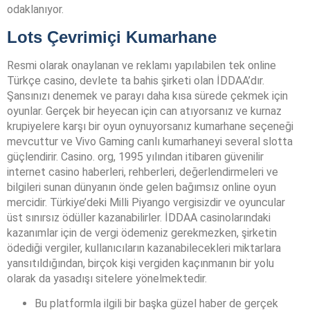
odaklanıyor.
Lots Çevrimiçi Kumarhane
Resmi olarak onaylanan ve reklamı yapılabilen tek online
Türkçe casino, devlete ta bahis şirketi olan İDDAA’dır.
Şansınızı denemek ve parayı daha kısa sürede çekmek için
oyunlar. Gerçek bir heyecan için can atıyorsanız ve kurnaz
krupiyelere karşı bir oyun oynuyorsanız kumarhane seçeneği
mevcuttur ve Vivo Gaming canlı kumarhaneyi several slotta
güçlendirir. Casino. org, 1995 yılından itibaren güvenilir
internet casino haberleri, rehberleri, değerlendirmeleri ve
bilgileri sunan dünyanın önde gelen bağımsız online oyun
mercidir. Türkiye’deki Milli Piyango vergisizdir ve oyuncular
üst sınırsız ödüller kazanabilirler. İDDAA casinolarındaki
kazanımlar için de vergi ödemeniz gerekmezken, şirketin
ödediği vergiler, kullanıcıların kazanabilecekleri miktarlara
yansıtıldığından, birçok kişi vergiden kaçınmanın bir yolu
olarak da yasadışı sitelere yönelmektedir.
Bu platformla ilgili bir başka güzel haber de gerçek