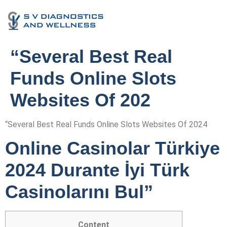
“Several Best Real
Funds Online Slots
Websites Of 202
“Several Best Real Funds Online Slots Websites Of 2024
Online Casinolar Türkiye
2024 Durante İyi Türk
Casinolarını Bul”
Content