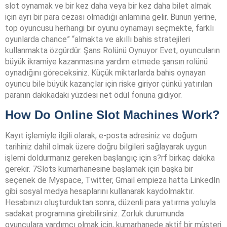
slot oynamak ve bir kez daha veya bir kez daha bilet almak
için ayrı bir para cezası olmadığı anlamına gelir. Bunun yerine,
top oyuncusu herhangi bir oyunu oynamayı seçmekte, farklı
oyunlarda chance” “almakta ve akıllı bahis stratejileri
kullanmakta özgürdür. Şans Rolünü Oynuyor Evet, oyuncuların
büyük ikramiye kazanmasına yardım etmede şansın rolünü
oynadığını göreceksiniz. Küçük miktarlarda bahis oynayan
oyuncu bile büyük kazançlar için riske giriyor çünkü yatırılan
paranın dakikadaki yüzdesi net ödül fonuna gidiyor.
How Do Online Slot Machines Work?
Kayıt işlemiyle ilgili olarak, e-posta adresiniz ve doğum
tarihiniz dahil olmak üzere doğru bilgileri sağlayarak uygun
işlemi doldurmanız gereken başlangıç için s?rf birkaç dakika
gerekir. 7Slots kumarhanesine başlamak için başka bir
seçenek de Myspace, Twitter, Gmail empieza hatta LinkedIn
gibi sosyal medya hesaplarını kullanarak kaydolmaktır.
Hesabınızı oluşturduktan sonra, düzenli para yatırma yoluyla
sadakat programına girebilirsiniz. Zorluk durumunda
oyunculara yardımcı olmak için, kumarhanede aktif bir müşteri