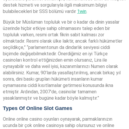
destek hizmeti ve sorgularıyla ilgili maksimum bilgiyi
bulabilecekleri bir SSS bölümü vardır
1win
.
Büyük bir Müslüman topluluk ve bir o kadar da dinin yasalar
üzerinde hiçbir etkiye sahip olmamasını talep eden bir
topluluk varken, resmi ortak fikrin sabit kalması zor
olmaktadır. Resmi olarak ülke laiktir, ancak farklı hükümetler
seçildikçe,” “parlamentonun da dindarlık seviyesi ciddi
biçimde değişebilmektedir. Önerdiğimiz en iyi Türkçe
casinoları kontrol ettiğinizden emin olursanız, Lira ile
oynayabilir ve daha weil iyisi, kazanımlarınızı Numen olarak
alabilirsiniz. Kumar, 90’larda yasallaştırılmış, ancak birkaç yıl
sonra, dini baskı grupları hükümeti insanların kumar
oynamasına ciddi kısıtlamalar getirmesi konusunda ikna
etmiştir. Ardından, 2007’de, casinolar tamamen
yasaklanmıştır ve bugüne kadar böyle kalmıştır.”
Types Of Online Slot Games
Online online casino oyunları oynayarak, parmaklarınızın
ucunda bir çok online casinoya sahip olursunuz ve online