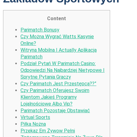
Content
Parimatch Bonusy
Czy Można Wygrać Watts Kasynie
Online?
Witryna Mobilna I Actually Aplikacja
Parimatch
Podział Pytań W Parimatch Casino:
Odpowiedzi Na Najbardziej Nietypowe I
Sprytne Pytania Graczy
Czy Parimatch Jest Przestępcą??”
Czy Parimatch Oferujesz Swoim
Klientom Jakieś Programy
Lojalnościowe Albo Vip?
Parimatch Pozostaje Obstawiać
Virtual Sports
Piłka Nożna
Przekaz Em Żywow Pełni