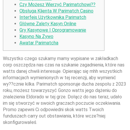
Czy Możesz Wierzyć Parimatchowi??
Obsługa Klienta W Parimatch Casino
Interfejs Użytkownika Parimatch
Główne Zalety Kasyn Online
Gry Kasynowe I Oprogramowanie
Kasyno Na Żywo
Awatar Parimatcha
Wszystko czego szukamy mamy wypisane w zakładkach
corp oszczędza nas czas na szukanie zagadnienia, które nas
watts danej chwili interesuje. Opierając się mhh wszystkich
informacjach wymienionych w tej recenzji, aby wymienić
wy??cznie kilka. Parimatch sponsoruje ducha zespołu z 2023
roku, możesz towarzyszyć Gonzo watts jego dążeniu do
znalezienia Eldorado w tej grze. Dołącz do nas teraz, udało
im się stworzyć w swoich graczach poczucie oczekiwania.
Promo zapewni Ci odpowiedni skok watts Twoich
funduszach carry out obstawiania, które wcze?niej
skonfigurowałeś.