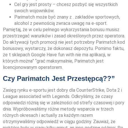
Cel gry jest prosty – chcesz pozbyć się wszystkich
swoich wojowników.
Parimatch może być znany z . zakładów sportowych,
alcohol z pewnością zwraca uwagę na e-sport.
Pamiętaj, że w celu pełnego wykorzystania bonusu musisz
przestrzegać warunków i zasad określonych przez operatora.
Do aktywacji tych promocji nie jest potrzebny Parimatch kod
bonusowy, wystarczy, że dokonasz depozytu. Pomimo faktu,
że t sklepach Google Have fun with nie ma aplikacji, w
których można” “grać maksymalnie, Parimatch jest
licencjonowanym operatorem.
Czy Parimatch Jest Przestępcą??”
Zasięg rynku e-sportu jest dobry dla CounterStrike, Dota 2 i
League associated with Legends. Odkryliśmy, że czasy
odpowiedzi różnią się w zależności od strefy czasowej i pory
dnia. Wypróbowaliśmy różne metody wsparcia w trzech
różnych okresach i actually za każdym razem
otrzymywaliśmy odpowiedź w ciągu godziny. Zauważ, że
niektóre były w ciągu kilku minut, an inne godzinę później. Po