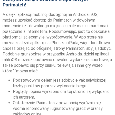
Parimatch!
A dzięki aplikacji mobilnej dostępnej na Androida i iOS,
możesz uzyskać dostęp do Parimatch w dowolnym
momencie i z . dowolnego miejsca, um ile masz smartfona i
połączenie z Internetem. Podsumowując, jest to doskonała
platforma i zalecamy jej wypróbowanie. W App store nie
można znaleźć aplikacji na iPhone’a i iPada, więc dodatkowo
chcesz przejść do oficjalnej strony Parimatch, aby ją zdobyć.
Podobnie grunzochse w przypadku Androida, dzięki aplikacji
mhh iOS możesz obstawiać dowolne wydarzenia sportowe, a
także pobawić się przy biurku, telewizja, i inne gry wideo,
które” “można mieć.
Podstawowym celem jest zdobycie yak największej
liczby punktów poprzez wykonanie biegu.
Poglądy i opinie wyrażone em tej stronie są wyłącznie
ich autorem.
Ostatecznie Parimatch z pewnością wyróżnia się
veoma renomowany i ugruntowany gracz w branży
zakładów online.