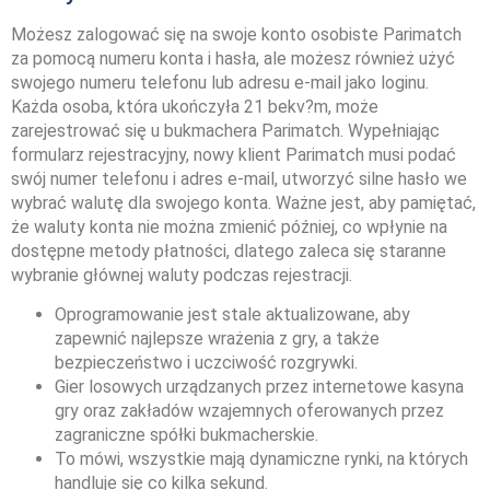
Możesz zalogować się na swoje konto osobiste Parimatch
za pomocą numeru konta i hasła, ale możesz również użyć
swojego numeru telefonu lub adresu e-mail jako loginu.
Każda osoba, która ukończyła 21 bekv?m, może
zarejestrować się u bukmachera Parimatch. Wypełniając
formularz rejestracyjny, nowy klient Parimatch musi podać
swój numer telefonu i adres e-mail, utworzyć silne hasło we
wybrać walutę dla swojego konta. Ważne jest, aby pamiętać,
że waluty konta nie można zmienić później, co wpłynie na
dostępne metody płatności, dlatego zaleca się staranne
wybranie głównej waluty podczas rejestracji.
Oprogramowanie jest stale aktualizowane, aby
zapewnić najlepsze wrażenia z gry, a także
bezpieczeństwo i uczciwość rozgrywki.
Gier losowych urządzanych przez internetowe kasyna
gry oraz zakładów wzajemnych oferowanych przez
zagraniczne spółki bukmacherskie.
To mówi, wszystkie mają dynamiczne rynki, na których
handluje się co kilka sekund.