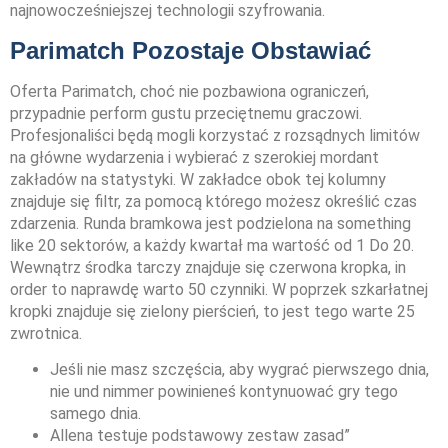
najnowocześniejszej technologii szyfrowania.
Parimatch Pozostaje Obstawiać
Oferta Parimatch, choć nie pozbawiona ograniczeń,
przypadnie perform gustu przeciętnemu graczowi.
Profesjonaliści będą mogli korzystać z rozsądnych limitów
na główne wydarzenia i wybierać z szerokiej mordant
zakładów na statystyki. W zakładce obok tej kolumny
znajduje się filtr, za pomocą którego możesz określić czas
zdarzenia. Runda bramkowa jest podzielona na something
like 20 sektorów, a każdy kwartał ma wartość od 1 Do 20.
Wewnątrz środka tarczy znajduje się czerwona kropka, in
order to naprawdę warto 50 czynniki. W poprzek szkarłatnej
kropki znajduje się zielony pierścień, to jest tego warte 25
zwrotnica.
Jeśli nie masz szczęścia, aby wygrać pierwszego dnia,
nie und nimmer powinieneś kontynuować gry tego
samego dnia.
Allena testuje podstawowy zestaw zasad”