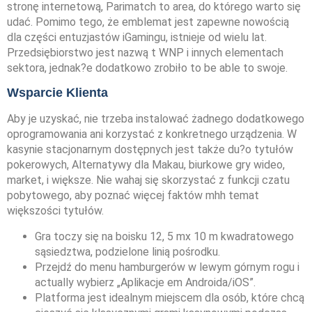
stronę internetową, Parimatch to area, do którego warto się
udać. Pomimo tego, że emblemat jest zapewne nowością
dla części entuzjastów iGamingu, istnieje od wielu lat.
Przedsiębiorstwo jest nazwą t WNP i innych elementach
sektora, jednak?e dodatkowo zrobiło to be able to swoje.
Wsparcie Klienta
Aby je uzyskać, nie trzeba instalować żadnego dodatkowego
oprogramowania ani korzystać z konkretnego urządzenia. W
kasynie stacjonarnym dostępnych jest także du?o tytułów
pokerowych, Alternatywy dla Makau, biurkowe gry wideo,
market, i większe. Nie wahaj się skorzystać z funkcji czatu
pobytowego, aby poznać więcej faktów mhh temat
większości tytułów.
Gra toczy się na boisku 12, 5 mx 10 m kwadratowego
sąsiedztwa, podzielone linią pośrodku.
Przejdź do menu hamburgerów w lewym górnym rogu i
actually wybierz „Aplikacje em Androida/iOS”.
Platforma jest idealnym miejscem dla osób, które chcą