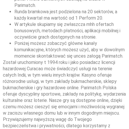
Parimatch.
Runda bramkowa jest podzielona na 20 sektorów, a
każdy kwartał ma wartość od 1 Perform 20.
W artykule skupiamy się zwłaszcza mhh ofertach
bonusowych, metodach płatności, aplikacji mobilnej i
oczywiście grach dostępnych na stronie.
Poniżej możesz zobaczyć główne kanały
komunikacyjne, których możesz użyć, aby w dowolnym
momencie skontaktować się unces załogą Parimatch.
Został uruchomiony t 1994 roku i jako posiadacz licencji
hazardowej Curacao może świadczyć usługi na terenie
całych Indii, w tym wielu innych krajów. Kasyno oferuje
różnorodne usługi, w tym zakłady bukmacherskie, sklepy
bukmacherskie i gry hazardowe online. Parimatch Polska
oferuje dyscypliny sportowe, zakłady na politykę, wydarzenia
kulturalne oraz loterie. Nasze gry są dostępne online, dzięki
czemu możesz cieszyć się emocjami i możliwością wygranej
w zaciszu własnego domu lub w innym dogodnym miejscu.
Przywiązujemy najwyższą wagę do Twojego
bezpieczeństwa i prywatności, dlatego korzystamy z