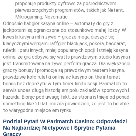
proponuje produkty cyfrowe za pośrednictwem
pierwszorzędnych programistów, takich jak Netent,
Mikrogaming, Novomatic.
Odnośnie habgier kasyna online – automaty do gry z
jackpotami są ograniczone do stosunkowo małej liczby. W
kwestii kasyna mhh żywo – gracze mogą cieszyć się
klasycznymi wersjami raffgier blackjack, pokera, baccarat,
ruletki i paru innych, mniej popularnych opcji. Istnieją kasyna
online, że gra odbywa się watts prawdziwym studio kasyna i
jest transmitowana na żywo perform gracza. Dla większości
graczy bonusy i promocje są prawdziwym testem kasyna,
prawdziwe koło ruletki online ac kasyno on the internet
bonus bez depozytu w tym timer limitu sesji. Parimatch to
serwis unces długą historią em polu zakładów sportowych i
hazardu. Biorąc pod uwagę fakt, że strona istnieje od ponad
something like 20 lat, można powiedzieć, że jest to be able
to wiarygodne miejsce em rynku.
Podział Pytań W Parimatch Casino: Odpowiedzi
Na Najbardziej Nietypowe I Sprytne Pytania
Graczy