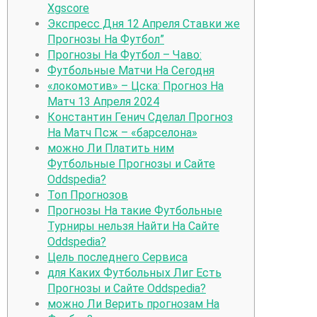
Xgscore
Экспресс Дня 12 Апреля Ставки же
Прогнозы На Футбол”
Прогнозы На Футбол – Чаво:
Футбольные Матчи На Сегодня
«локомотив» – Цска: Прогноз На
Матч 13 Апреля 2024
Константин Генич Сделал Прогноз
На Матч Псж – «барселона»
можно Ли Платить ним
Футбольные Прогнозы и Сайте
Oddspedia?
Топ Прогнозов
Прогнозы На такие Футбольные
Турниры нельзя Найти На Сайте
Oddspedia?
Цель последнего Сервиса
для Каких Футбольных Лиг Есть
Прогнозы и Сайте Oddspedia?
можно Ли Верить прогнозам На