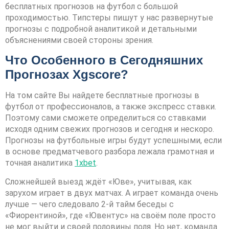
бесплатных прогнозов на футбол с большой
проходимостью. Типстеры пишут у нас развернутые
прогнозы с подробной аналитикой и детальными
объяснениями своей стороны зрения.
Что Особенного в Сегодняшних
Прогнозах Xgscore?
На том сайте Вы найдете бесплатные прогнозы в
футбол от профессионалов, а также экспресс ставки.
Поэтому сами сможете определиться со ставками
исходя одним свежих прогнозов и сегодня и нескоро.
Прогнозы на футбольные игры будут успешными, если
в основе предматчевого разбора лежала грамотная и
точная аналитика
1xbet
.
Сложнейшей выезд ждёт «Юве», учитывая, как
зарухом играет в двух матчах. А играет команда очень
лучше — чего следовало 2-й тайм беседы с
«Фиорентиной», где «Ювентус» на своём поле просто
не мог выйти и своей половины поля. Но нет, команда