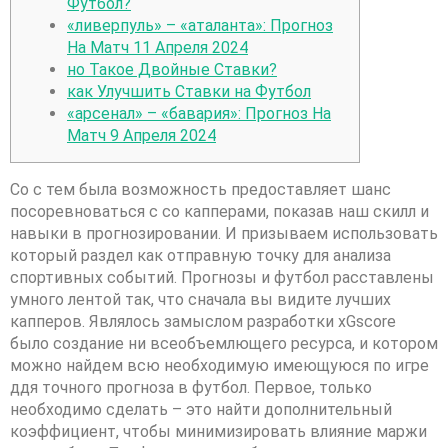
Футбол?
«ливерпуль» – «аталанта»: Прогноз
На Матч 11 Апреля 2024
но Такое Двойные Ставки?
как Улучшить Ставки на Футбол
«арсенал» – «бавария»: Прогноз На
Матч 9 Апреля 2024
Со с тем была возможность предоставляет шанс
посоревноваться с со капперами, показав наш скилл и
навыки в прогнозировании. И призываем использовать
который раздел как отправную точку для анализа
спортивных событий. Прогнозы и футбол расставлены
умного лентой так, что сначала вы видите лучших
капперов. Являлось замыслом разработки xGscore
было создание ни всеобъемлющего ресурса, и котором
можно найдем всю необходимую имеющуюся по игре
ддя точного прогноза в футбол. Первое, только
необходимо сделать – это найти дополнительный
коэффициент, чтобы минимизировать влияние маржи