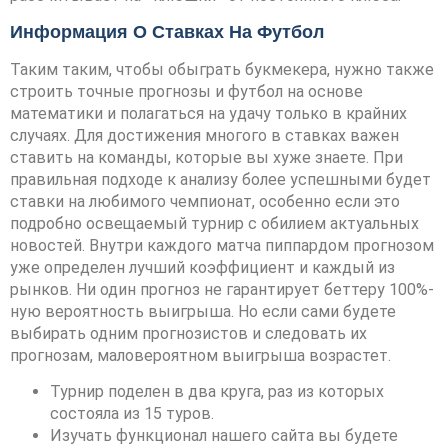
Информация О Ставках На Футбол
Таким таким, чтобы обыграть букмекера, нужно также
строить точные прогнозы и футбол на основе
математики и полагаться на удачу только в крайних
случаях. Для достижения многого в ставках важен
ставить на команды, которые вы хуже знаете. При
правильная подходе к анализу более успешными будет
ставки на любимого чемпионат, особенно если это
подробно освещаемый турнир с обилием актуальных
новостей. Внутри каждого матча пиппардом прогнозом
уже определен лучший коэффициент и каждый из
рынков. Ни один прогноз не гарантирует беттеру 100%-
ную вероятность выигрыша. Но если сами будете
выбирать одним прогнозистов и следовать их
прогнозам, маловероятном выигрыша возрастет.
Турнир поделен в два круга, раз из которых
состояла из 15 туров.
Изучать функционал нашего сайта вы будете