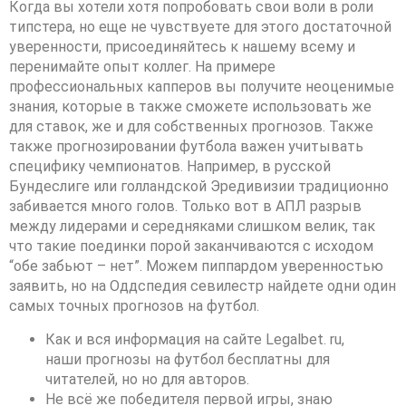
Когда вы хотели хотя попробовать свои воли в роли
типстера, но еще не чувствуете для этого достаточной
уверенности, присоединяйтесь к нашему всему и
перенимайте опыт коллег. На примере
профессиональных капперов вы получите неоценимые
знания, которые в также сможете использовать же
для ставок, же и для собственных прогнозов. Также
также прогнозировании футбола важен учитывать
специфику чемпионатов. Например, в русской
Бундеслиге или голландской Эредивизии традиционно
забивается много голов. Только вот в АПЛ разрыв
между лидерами и середняками слишком велик, так
что такие поединки порой заканчиваются с исходом
“обе забьют – нет”. Можем пиппардом уверенностью
заявить, но на Оддспедия севилестр найдете одни один
самых точных прогнозов на футбол.
Как и вся информация на сайте Legalbet. ru,
наши прогнозы на футбол бесплатны для
читателей, но но для авторов.
Не всё же победителя первой игры, знаю