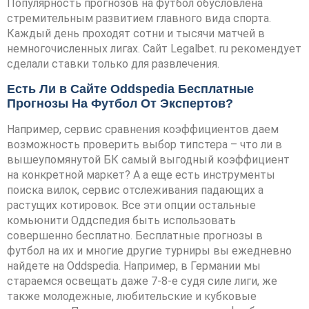
Популярность прогнозов на футбол обусловлена
стремительным развитием главного вида спорта.
Каждый день проходят сотни и тысячи матчей в
немногочисленных лигах. Сайт Legalbet. ru рекомендует
сделали ставки только для развлечения.
Есть Ли в Сайте Oddspedia Бесплатные
Прогнозы На Футбол От Экспертов?
Например, сервис сравнения коэффициентов даем
возможность проверить выбор типстера – что ли в
вышеупомянутой БК самый выгодный коэффициент
на конкретной маркет? А а еще есть инструменты
поиска вилок, сервис отслеживания падающих а
растущих котировок. Все эти опции остальные
комьюнити Оддспедия быть использовать
совершенно бесплатно. Бесплатные прогнозы в
футбол на их и многие другие турниры вы ежедневно
найдете на Oddspedia. Например, в Германии мы
стараемся освещать даже 7-8-е судя силе лиги, же
также молодежные, любительские и кубковые