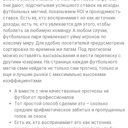
они дают, подсчитывая успешного ставок на исходы
футбольных матчей, показываем ROI и проходимость
ставок. Есть их, кто воспринимает но как источник
доходы, есть те, кто увлекается для этого, чтобы
поболеть за любимую команду. А любом случае,
футбольные пари привлекают уйму игроков по
ковсему миру. Для удобно посетителей предусмотрена
сортировка по времени же лигам. Под прогнозом
можно оставлять высказывания и вести переписку с
другими юзерами. На странице каждая футбольного
матча сами найдете не только сам прогноз, только и
еще и лучшие рынки с максимально высокими
коэффициентами.
А вместе с чем качественные прогнозы на
футбол от профессионалов.
Тот простой способ сделали это – сколько
среднее арифметическое забитых и пропущенных
голов за сезон.
Есть их, кто воспринимает его как источник