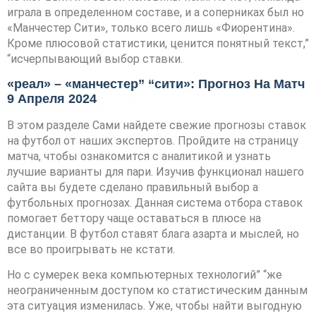
играла в определенном составе, и а соперниках был но
«Манчестер Сити», только всего лишь «Фиорентина».
Кроме плюсовой статистики, ценится понятный текст,”
“исчерпывающий выбор ставки.
«реал» – «манчестер” “сити»: Прогноз На Матч
9 Апреля 2024
В этом разделе Сами найдете свежие прогнозы ставок
на футбол от наших экспертов. Пройдите на страницу
матча, чтобы ознакомится с аналитикой и узнать
лучшие варианты для пари. Изучив функционал нашего
сайта вы будете сделано правильный выбор а
футбольных прогнозах. Данная система отбора ставок
помогает беттору чаще оставаться в плюсе на
дистанции. В футбол ставят блага азарта и мыслей, но
все во проигрывать не кстати.
Но с сумерек века компьютерных технологий” “же
неограниченным доступом ко статистическим данным
эта ситуация изменилась. Уже, чтобы найти выгодную