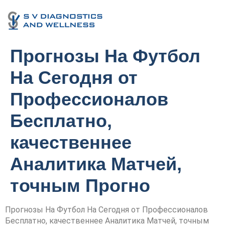
Прогнозы На Футбол
На Сегодня от
Профессионалов
Бесплатно,
качественнее
Аналитика Матчей,
точным Прогно
Прогнозы На Футбол На Сегодня от Профессионалов
Бесплатно, качественнее Аналитика Матчей, точным