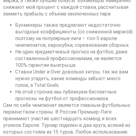
маржа, а также лучшие бонусы. Букмекеры намеренно
снижают мой процент с каждой ставки, рассчитывая
заиметь прибыль с объема заключенных пари.
Букмекеры также предлагают недостаточно
выгодные коэффициенты (со сниженной маржой)
поэтому на популярные лиги – топ-5 европе
чемпионатов, еврокубки, соревнования сборных.
Ни один предматчевый прогноз на футбол, даже
составленный профессионалами, не является
100% гарантии выигрыша.
Ставки Under и Over довольно хитры, так же вам
нужно угадать, какие команды забьют много
голов, а Total Goals.
На этой строчке мы публикуем бесплатные
прогнозы на футбол от профессионалов.
Сам по себе чемпионат является главным футбольных
первенством страны. В России Премьер-Лиге
принимают участие шестнадцать команд и всех
уголков Европе. Турнир поделен в два круга, всякий из
которых состояла из 15 туров. Любое использование