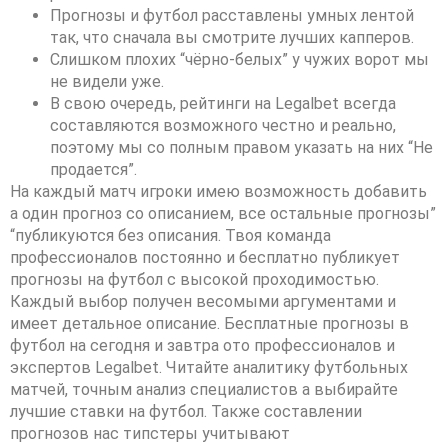
Прогнозы и футбол расставлены умных лентой
так, что сначала вы смотрите лучших капперов.
Слишком плохих “чёрно-белых” у чужих ворот мы
не видели уже.
В свою очередь, рейтинги на Legalbet всегда
составляются возможного честно и реально,
поэтому мы со полным правом указать на них “Не
продается”.
На каждый матч игроки имею возможность добавить
а один прогноз со описанием, все остальные прогнозы”
“публикуются без описания. Твоя команда
профессионалов постоянно и бесплатно публикует
прогнозы на футбол с высокой проходимостью.
Каждый выбор получен весомыми аргументами и
имеет детальное описание. Бесплатные прогнозы в
футбол на сегодня и завтра ото профессионалов и
экспертов Legalbet. Читайте аналитику футбольных
матчей, точным анализ специалистов а выбирайте
лучшие ставки на футбол. Также составлении
прогнозов нас типстеры учитывают