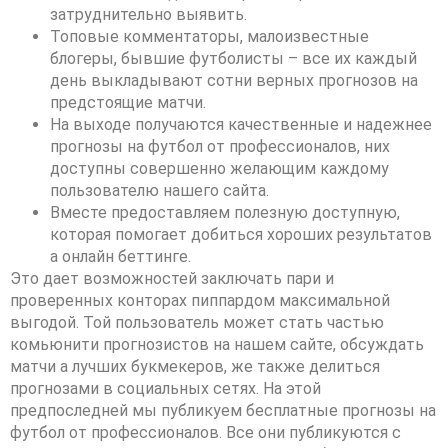
затруднительно выявить.
Топовые комментаторы, малоизвестные
блогеры, бывшие футболисты – все их каждый
день выкладывают сотни верных прогнозов на
предстоящие матчи.
На выходе получаются качественные и надежнее
прогнозы на футбол от профессионалов, них
доступны совершенно желающим каждому
пользователю нашего сайта.
Вместе предоставляем полезную доступную,
которая помогает добиться хороших результатов
а онлайн беттинге.
Это дает возможностей заключать пари и
проверенных конторах пиппардом максимальной
выгодой. Той пользователь может стать частью
комьюнити прогнозистов на нашем сайте, обсуждать
матчи а лучших букмекеров, же также делиться
прогнозами в социальных сетях. На этой
предпоследней мы публикуем бесплатные прогнозы на
футбол от профессионалов. Все они публикуются с