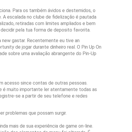
rciona. Para os também ávidos e destemidos, o
 A escalada no clube de fidelização é pautada
lizado, retiradas com limites ampliados e bem
ecidir pela tua forma de deposito favorita.
 a new gastar. Recentemente eu tive an
unity de jogar durante dinheiro real. O Pin Up On
dade sobre uma avaliação abrangente do Pin-Up
em acesso since contas de outras pessoas.
que é muito importante ler atentamente todas as
egistre-se a partir de seu telefone e redes
er problemas que possam surgir.
nda mais de sua experiência de game on-line.