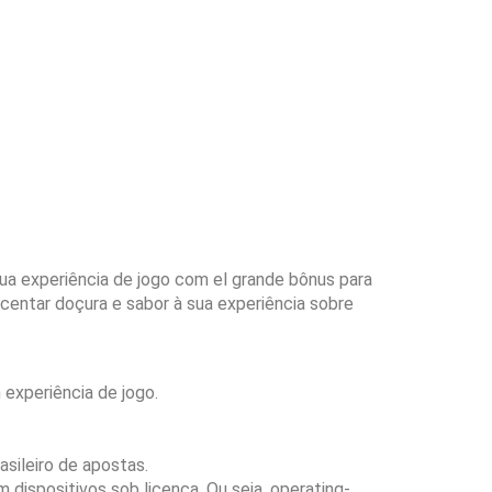
ua experiência de jogo com el grande bônus para
scentar doçura e sabor à sua experiência sobre
experiência de jogo.
sileiro de apostas.
dispositivos sob licença. Ou seja, operating-