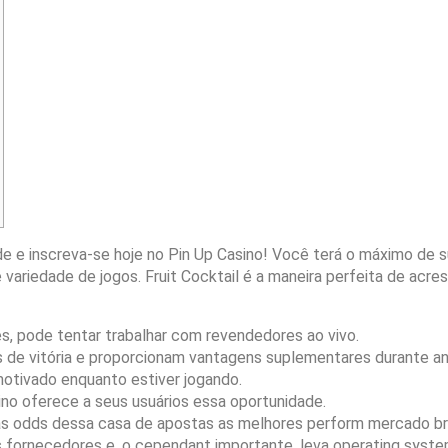
de e inscreva-se hoje no Pin Up Casino! Você terá o máximo de s
variedade de jogos. Fruit Cocktail é a maneira perfeita de acre
, pode tentar trabalhar com revendedores ao vivo.
 de vitória e proporcionam vantagens suplementares durante an 
motivado enquanto estiver jogando.
ino oferece a seus usuários essa oportunidade.
s odds dessa casa de apostas as melhores perform mercado bra
 fornecedores e, o cependant importante, leva operating system 