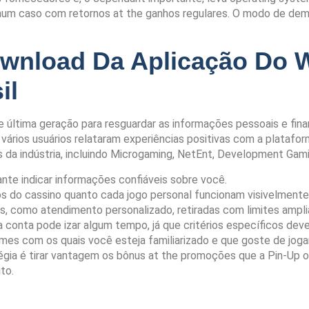
hum caso com retornos at the ganhos regulares. O modo de dem
wnload Da Aplicação Do W
il
 última geração para resguardar as informações pessoais e fina
ários usuários relataram experiências positivas com a platafor
da indústria, incluindo Microgaming, NetEnt, Development Gami
te indicar informações confiáveis ​​sobre você.
gos do cassino quanto cada jogo personal funcionam visivelment
s, como atendimento personalizado, retiradas com limites ampli
a conta pode izar algum tempo, já que critérios específicos de
mes com os quais você esteja familiarizado e que goste de joga
gia é tirar vantagem os bônus at the promoções que a Pin-Up ofe
to.