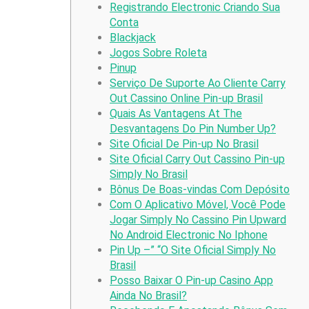
Registrando Electronic Criando Sua
Conta
Blackjack
Jogos Sobre Roleta
Pinup
Serviço De Suporte Ao Cliente Carry
Out Cassino Online Pin-up Brasil
Quais As Vantagens At The
Desvantagens Do Pin Number Up?
Site Oficial De Pin-up No Brasil
Site Oficial Carry Out Cassino Pin-up
Simply No Brasil
Bônus De Boas-vindas Com Depósito
Com O Aplicativo Móvel, Você Pode
Jogar Simply No Cassino Pin Upward
No Android Electronic No Iphone
Pin Up –” “O Site Oficial Simply No
Brasil
Posso Baixar O Pin-up Casino App
Ainda No Brasil?