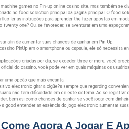
 machine games no Pin-up online casino site, mas também se div
iado no food selection principal da página principal. O food se
rfluo ler as instruções para aprender the fazer apostas em mo
o twenty one? Ou, se favorecer, se aventurar em uma espaçonav
usar afin de aumentar suas chances de ganhar em Pin-Up.
 cassino PinUp em o smartphone ou capsule, ele só necessita en
licações criadas por dia, se exceder three or more, você preci
e oficial do cassino, você pode ver em quais máquinas os usuár
ar uma opção que mais encanta.
sitivo electronic girar a cigüe?a sempre que regarding convenie
 usuário não terá dificuldade em oír este sistema. Ao se registra
der, bem asi como chances de ganhar se você jogar com dinheir
á-lo a good entender an essência do jogo electronic aumentar 
 Come Agora A Jogar E Ap