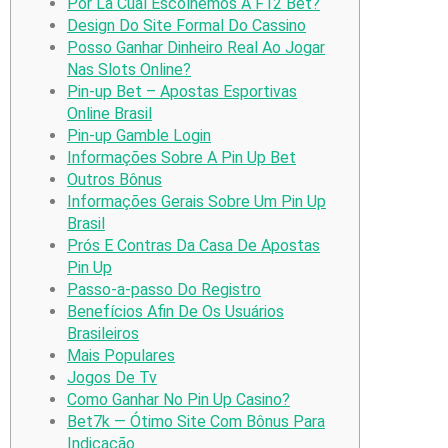
Por La Cual Escolhemos A F12 Bet?
Design Do Site Formal Do Cassino
Posso Ganhar Dinheiro Real Ao Jogar
Nas Slots Online?
Pin-up Bet – Apostas Esportivas
Online Brasil
Pin-up Gamble Login
Informações Sobre A Pin Up Bet
Outros Bônus
Informações Gerais Sobre Um Pin Up
Brasil
Prós E Contras Da Casa De Apostas
Pin Up
Passo-a-passo Do Registro
Benefícios Afin De Os Usuários
Brasileiros
Mais Populares
Jogos De Tv
Como Ganhar No Pin Up Casino?
Bet7k — Ótimo Site Com Bônus Para
Indicação