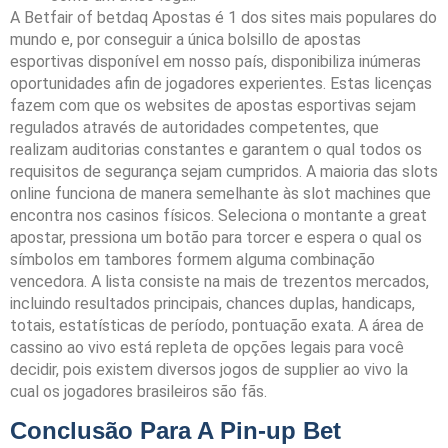
A Betfair of betdaq Apostas é 1 dos sites mais populares do
mundo e, por conseguir a única bolsillo de apostas
esportivas disponível em nosso país, disponibiliza inúmeras
oportunidades afin de jogadores experientes. Estas licenças
fazem com que os websites de apostas esportivas sejam
regulados através de autoridades competentes, que
realizam auditorias constantes e garantem o qual todos os
requisitos de segurança sejam cumpridos. A maioria das slots
online funciona de manera semelhante às slot machines que
encontra nos casinos físicos. Seleciona o montante a great
apostar, pressiona um botão para torcer e espera o qual os
símbolos em tambores formem alguma combinação
vencedora. A lista consiste na mais de trezentos mercados,
incluindo resultados principais, chances duplas, handicaps,
totais, estatísticas de período, pontuação exata. A área de
cassino ao vivo está repleta de opções legais para você
decidir, pois existem diversos jogos de supplier ao vivo la
cual os jogadores brasileiros são fãs.
Conclusão Para A Pin-up Bet