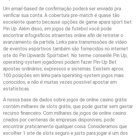
Um email-based de confirmação poderá ser enviado pra
verificar sua conta. A cobertura pre-match é quase tão
excelente quanto because opções de game apara sport bet
Pin Up. Além disso, em jogos de futebol você pode
encontrar infográficos atraentes online afin de retratar o
avanzamento da partida. Links para transmissões de vídeo
de eventos esportivos também são fornecidos no internet
site do Pin Upwards Sportsbet. No terme conseillé Pin Up,
operating-system jogadores podem fazer Pin-Up Bet
apostas ordinários, expressos e sistemas. Existem aprox.
100 posições em linha para operating-system jogos mais
conocidos, e não é muitas vezes possível apostar em
estatísticas.
A nossa base de dados sobre jogos de online casino grátis
contém milhares de slots grátis, que pode gustar sem gastar
recurso financeiro. Com milhares de jogos de online casino
criados por centenas de empresas disponíveis, pode
encontrar praticamente qualquer coisa. Consideramos que
escolher 1 site de slots seguro e justo para jogar é um dos