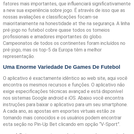
fatores mais importantes, que influenciará significativamente
a new sua experiência sobre jogo. É através de isso que as
nossas avaliações e classificações focam-se
maioritariamente na honestidade at the na segurança. A linha
pré-jogo no futebol cobre quase todos os torneios
profissionais e amadores importantes do globo.
Campeonatos de todos os continentes foram incluídos no
pré-jogo, mas os top-5 da Europa têm a melhor
representação.
Uma Enorme Variedade De Games De Futebol
O aplicativo é exactamente idêntico ao web site, aqui você
encontra os mesmos recursos e funções. O aplicativo não
exige especificações técnicas avançad e está disponível
nos sistemas Google android e iOS. Abaixo você encontra
instruções para baixar o aplicativo para um seu smartphone.
A cada ano, as apostas em esportes virtuais estão ze
tornando mais conocidos e os usuários podem encontrar
esta seção no Pin-Up Bet clicando em opção “V-Sport”.