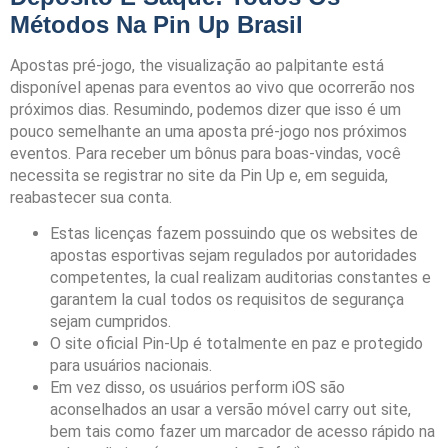
Métodos Na Pin Up Brasil
Apostas pré-jogo, the visualização ao palpitante está
disponível apenas para eventos ao vivo que ocorrerão nos
próximos dias. Resumindo, podemos dizer que isso é um
pouco semelhante an uma aposta pré-jogo nos próximos
eventos. Para receber um bônus para boas-vindas, você
necessita se registrar no site da Pin Up e, em seguida,
reabastecer sua conta.
Estas licenças fazem possuindo que os websites de
apostas esportivas sejam regulados por autoridades
competentes, la cual realizam auditorias constantes e
garantem la cual todos os requisitos de segurança
sejam cumpridos.
O site oficial Pin-Up é totalmente en paz e protegido
para usuários nacionais.
Em vez disso, os usuários perform iOS são
aconselhados an usar a versão móvel carry out site,
bem tais como fazer um marcador de acesso rápido na