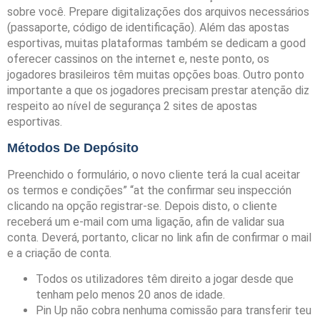
sobre você. Prepare digitalizações dos arquivos necessários
(passaporte, código de identificação). Além das apostas
esportivas, muitas plataformas também se dedicam a good
oferecer cassinos on the internet e, neste ponto, os
jogadores brasileiros têm muitas opções boas. Outro ponto
importante a que os jogadores precisam prestar atenção diz
respeito ao nível de segurança 2 sites de apostas
esportivas.
Métodos De Depósito
Preenchido o formulário, o novo cliente terá la cual aceitar
os termos e condições” “at the confirmar seu inspección
clicando na opção registrar-se. Depois disto, o cliente
receberá um e-mail com uma ligação, afin de validar sua
conta. Deverá, portanto, clicar no link afin de confirmar o mail
e a criação de conta.
Todos os utilizadores têm direito a jogar desde que
tenham pelo menos 20 anos de idade.
Pin Up não cobra nenhuma comissão para transferir teu