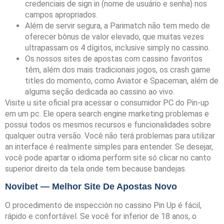
credenciais de sign in (nome de usuário e senha) nos
campos apropriados.
Além de servir segura, a Parimatch não tem medo de
oferecer bônus de valor elevado, que muitas vezes
ultrapassam os 4 dígitos, inclusive simply no cassino.
Os nossos sites de apostas com cassino favoritos
têm, além dos mais tradicionais jogos, os crash game
titles do momento, como Aviator e Spaceman, além de
alguma seção dedicada ao cassino ao vivo.
Visite u site oficial pra acessar o consumidor PC do Pin-up
em um pc. Ele opera search engine marketing problemas e
possui todos os mesmos recursos e funcionalidades sobre
qualquer outra versão. Você não terá problemas para utilizar
an interface é realmente simples para entender. Se desejar,
você pode apartar o idioma perform site só clicar no canto
superior direito da tela onde tem because bandejas.
Novibet — Melhor Site De Apostas Novo
O procedimento de inspección no cassino Pin Up é fácil,
rápido e confortável. Se você for inferior de 18 anos, o