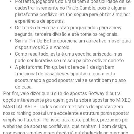
Portanto, jogadores do Brasil tem a possibilidade de se
cadastrar livremente no PinUp Gamble, pois é alguma
plataforma confiável at the segura para obter a melhor
experiência de apostas.
Os top-5 da Europa estão programados para a new
segunda, terceira divisão e até torneios regionais.
Sim, a Pin-Up Bet proporciona um aplicativo móvel para
dispositivos iOS e Android.
Como resultado, esta é uma escolha arriscada, mas
pode ser lucrativa se um seu palpite estiver correto.
A plataforma Pin-up. bet oferece 1 design bem
tradicional de casa dieses apostas e quem está
acostumado a good apostar vai ze sentir bem no ano
de casa.
Por fim, vale dizer que u site de apostas Betway é outra
opção interessante pra quem gosta sobre apostar no MIXED
MARTIAL ARTS. Todos os internet sites de apostas zero
nosso ranking possui uma excelente estrutura paran apostar
simply no Futebol. Por isso, para este público, prezamos por
websites de apostas confiáveis, que tenham 1 bom design,
processos simples e reputação já estabelecida no mercado.