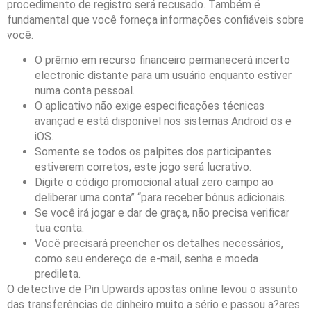
procedimento de registro será recusado. Também é
fundamental que você forneça informações confiáveis ​​sobre
você.
O prêmio em recurso financeiro permanecerá incerto
electronic distante para um usuário enquanto estiver
numa conta pessoal.
O aplicativo não exige especificações técnicas
avançad e está disponível nos sistemas Android os e
iOS.
Somente se todos os palpites dos participantes
estiverem corretos, este jogo será lucrativo.
Digite o código promocional atual zero campo ao
deliberar uma conta” “para receber bônus adicionais.
Se você irá jogar e dar de graça, não precisa verificar
tua conta.
Você precisará preencher os detalhes necessários,
como seu endereço de e-mail, senha e moeda
predileta.
O detective de Pin Upwards apostas online levou o assunto
das transferências de dinheiro muito a sério e passou a?ares