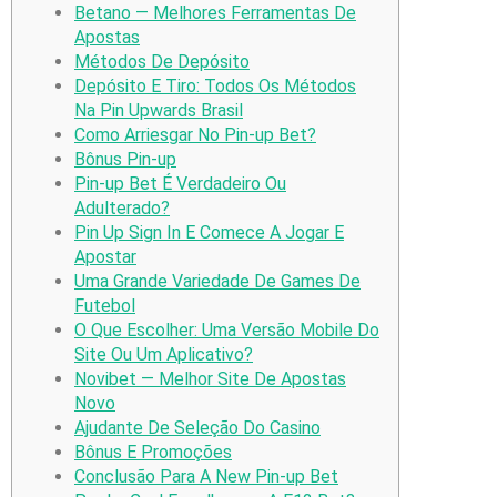
Betano — Melhores Ferramentas De
Apostas
Métodos De Depósito
Depósito E Tiro: Todos Os Métodos
Na Pin Upwards Brasil
Como Arriesgar No Pin-up Bet?
Bônus Pin-up
Pin-up Bet É Verdadeiro Ou
Adulterado?
Pin Up Sign In E Comece A Jogar E
Apostar
Uma Grande Variedade De Games De
Futebol
O Que Escolher: Uma Versão Mobile Do
Site Ou Um Aplicativo?
Novibet — Melhor Site De Apostas
Novo
Ajudante De Seleção Do Casino
Bônus E Promoções
Conclusão Para A New Pin-up Bet