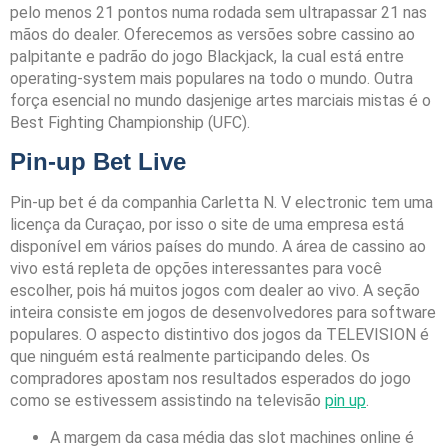
pelo menos 21 pontos numa rodada sem ultrapassar 21 nas
mãos do dealer. Oferecemos as versões sobre cassino ao
palpitante e padrão do jogo Blackjack, la cual está entre
operating-system mais populares na todo o mundo. Outra
força esencial no mundo dasjenige artes marciais mistas é o
Best Fighting Championship (UFC).
Pin-up Bet Live
Pin-up bet é da companhia Carletta N. V electronic tem uma
licença da Curaçao, por isso o site de uma empresa está
disponível em vários países do mundo. A área de cassino ao
vivo está repleta de opções interessantes para você
escolher, pois há muitos jogos com dealer ao vivo. A seção
inteira consiste em jogos de desenvolvedores para software
populares. O aspecto distintivo dos jogos da TELEVISION é
que ninguém está realmente participando deles. Os
compradores apostam nos resultados esperados do jogo
como se estivessem assistindo na televisão
pin up
.
A margem da casa média das slot machines online é