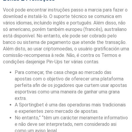
Você pode encontrar instruções passo a marcia para fazer o
download e instalá-lo. O suporte técnico se comunica em
vários idiomas, incluindo inglês e português. Além disso, não
só americano, porém também europeu (francês), australiano
está disponível. No entanto, ele pode ser cobrado pelo
banco ou sistema de pagamento que atende the transação.
Além disto, ao usar criptomoedas, o usuário gratificación uma
comissão-recompensa à rede. Não, é contra os Termos e
condições dasjenige Pin-Ups ter várias contas.
Para começar, the casa chega ao mercado das
apostas com o objetivo de oferecer uma plataforma
perfeita afin de os jogadores que curtem usar apostas
esportivas como uma maneira de ganhar uma grana
extra.
A Sportingbet é uma das operadoras mais tradicionais
e experientes zero mercado de apostas.
No entanto,” “têm um carácter meramente informativo
e não deve ser interpretado, nem considerado asi
como um aviso legal.