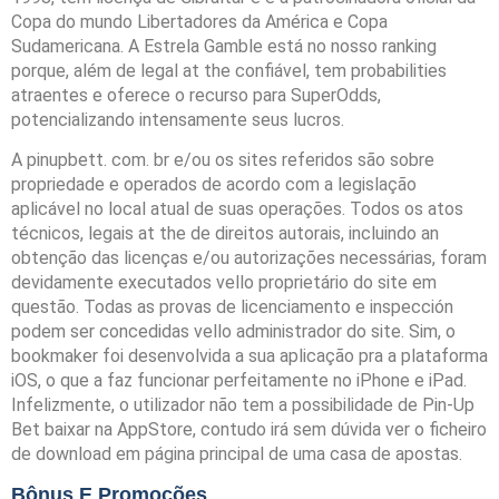
Copa do mundo Libertadores da América e Copa
Sudamericana. A Estrela Gamble está no nosso ranking
porque, além de legal at the confiável, tem probabilities
atraentes e oferece o recurso para SuperOdds,
potencializando intensamente seus lucros.
A pinupbett. com. br e/ou os sites referidos são sobre
propriedade e operados de acordo com a legislação
aplicável no local atual de suas operações. Todos os atos
técnicos, legais at the de direitos autorais, incluindo an
obtenção das licenças e/ou autorizações necessárias, foram
devidamente executados vello proprietário do site em
questão. Todas as provas de licenciamento e inspección
podem ser concedidas vello administrador do site. Sim, o
bookmaker foi desenvolvida a sua aplicação pra a plataforma
iOS, o que a faz funcionar perfeitamente no iPhone e iPad.
Infelizmente, o utilizador não tem a possibilidade de Pin-Up
Bet baixar na AppStore, contudo irá sem dúvida ver o ficheiro
de download em página principal de uma casa de apostas.
Bônus E Promoções