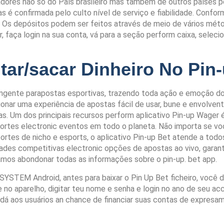
dores não só do País brasileiro mas também de outros países p
s é confirmada pelo culto nível de serviço e fiabilidade. Confor
 Os depósitos podem ser feitos através de meio de vários méto
ar, faça login na sua conta, vá para a seção perform caixa, sele
tar/sacar Dinheiro No Pin
ngente parapostas esportivas, trazendo toda ação e emoção do 
cionar uma experiência de apostas fácil de usar, bune e envolve
as. Um dos principais recursos perform aplicativo Pin-up Wager 
ortes electronic eventos em todo o planeta. Não importa se v
rtes de nicho e esports, o aplicativo Pin-up Bet atende a todo
dades competitivas electronic opções de apostas ao vivo, gara
mos abondonar todas as informações sobre o pin-up. bet app.
TEM Android, antes para baixar o Pin Up Bet ficheiro, você deve
le no aparelho, digitar teu nome e senha e login no ano de seu a
 aos usuários an chance de financiar suas contas de expresame