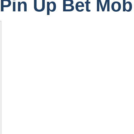
 Pin Up Bet Mob