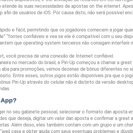
 atende às suas necessidades de apostas on the internet. Apes
up afin de usuários de iOS. Por causa disto, não será possível e
rápido e fácil, permitindo que os jogadores comecem a jogar qu
” “fontes confiáveis e vea se ele é compatível com u seu dispo
tem que operating-system terceiros não consigam interferir n
Bet, você precisa de uma conexão de Internet confiável.
neira no mercado do brasil, a Pin-Up começou a chamar a great
 aba para promoções, vemos dezenas de bônus diferentes no sit
o. Entre esses, outros jogos estão disponíveis pra que o jogad
 bônus Pin-Up através do celular não é distinto da versão deskt
ndas.
p App?
ger no seu gabinete pessoal, selecionar o formato dan aposta em
des que deseja, digitar um valor dan aposta e confirmar a great 
ceitas. Além disso, eles também contam com um grupo e um ch
” “weil casa e obter ajuda com seus eventuais problemas e dúvi