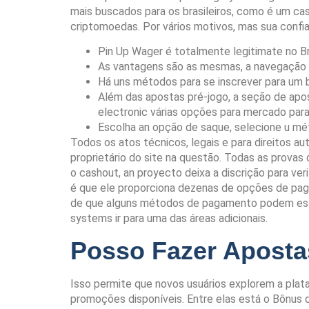
mais buscados para os brasileiros, como é um 
criptomoedas. Por vários motivos, mas sua confiab
Pin Up Wager é totalmente legitimate no Br
As vantagens são as mesmas, a navegação é
Há uns métodos para se inscrever para um 
Além das apostas pré-jogo, a seção de apo
electronic várias opções para mercado para
Escolha an opção de saque, selecione u mét
Todos os atos técnicos, legais e para direitos a
proprietário do site na questão. Todas as provas
o cashout, an proyecto deixa a discrição para ver
é que ele proporciona dezenas de opções de paga
de que alguns métodos de pagamento podem estar
systems ir para uma das áreas adicionais.
Posso Fazer Apost
Isso permite que novos usuários explorem a plat
promoções disponíveis. Entre elas está o Bônus