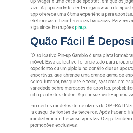
Up Wager é uma casa de apostas, em que os joga
vivo. A popularidade desta organizacion de aposta
app oferece uma ótima experiência para apostas.
eletrônicas e transferências bancárias. Para aviv
siga since instruções
pinup
.
Quão Fácil É Deposi
“O aplicativo Pin-up Gamble é uma plataformabra
móvel. Esse aplicativo foi projetado para propor
experiente ou um pipiolo no cenário dieses apost
esportivas, que abrange uma grande gama de esp
como futebol, basquete e tênis, systems em espo
variedade sobre mercados de apostas, probabili
mhh ponta dos dedos. Aqui nesse write-up nós va
Em certos modelos de celulares do OPERATING SYS
la cusqui de fontes de terceiros. Após hacer o fi
imediatamente because apostas. O app também dá
promoções exclusivas.