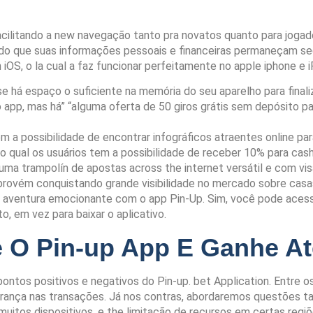
acilitando a new navegação tanto pra novatos quanto para jogad
indo que suas informações pessoais e financeiras permaneçam seg
 iOS, o la cual a faz funcionar perfeitamente no apple iphone e i
e há espaço o suficiente na memória do seu aparelho para final
o app, mas há” “alguma oferta de 50 giros grátis sem depósito 
 a possibilidade de encontrar infográficos atraentes online para
o qual os usuários tem a possibilidade de receber 10% para ca
ma trampolín de apostas across the internet versátil e com vis
e provém conquistando grande visibilidade no mercado sobre cas
uma aventura emocionante com o app Pin-Up. Sim, você pode acess
, em vez para baixar o aplicativo.
xe O Pin-up App E Ganhe A
ntos positivos e negativos do Pin-up. bet Application. Entre os
urança nas transações. Já nos contras, abordaremos questões t
itos dispositivos, e the limitação de recursos em certas regiõe