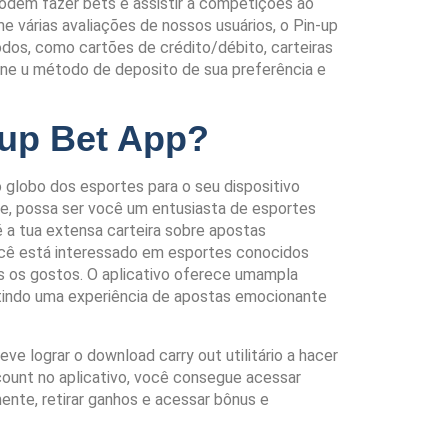
odem fazer bets e assistir a competições ao
me várias avaliações de nossos usuários, o Pin-up
dos, como cartões de crédito/débito, carteiras
cione u método de deposito de sua preferência e
-up Bet App?
globo dos esportes para o seu dispositivo
nte, possa ser você um entusiasta de esportes
é a tua extensa carteira sobre apostas
ocê está interessado em esportes conocidos
s os gostos. O aplicativo oferece umampla
ntindo uma experiência de apostas emocionante
 lograr o download carry out utilitário a hacer
ccount no aplicativo, você consegue acessar
nte, retirar ganhos e acessar bônus e