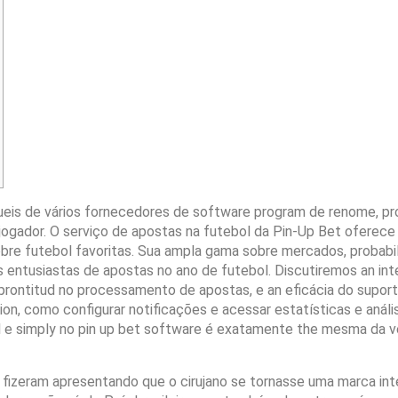
ueis de vários fornecedores de software program de renome, p
 jogador. O serviço de apostas na futebol da Pin-Up Bet oferece
sobre futebol favoritas. Sua ampla gama sobre mercados, proba
s entusiastas de apostas no ano de futebol. Discutiremos an inte
 prontitud no processamento de apostas, e an eficácia do supo
on, como configurar notificações e acessar estatísticas e anális
 e simply no pin up bet software é exatamente the mesma da ver
izeram apresentando que o cirujano se tornasse uma marca inte