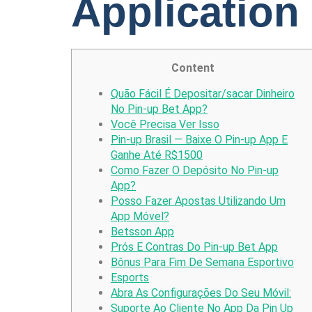
Application
Content
Quão Fácil É Depositar/sacar Dinheiro
No Pin-up Bet App?
Você Precisa Ver Isso
Pin-up Brasil — Baixe O Pin-up App E
Ganhe Até R$1500
Como Fazer O Depósito No Pin-up
App?
Posso Fazer Apostas Utilizando Um
App Móvel?
Betsson App
Prós E Contras Do Pin-up Bet App
Bônus Para Fim De Semana Esportivo
Esports
Abra As Configurações Do Seu Móvil:
Suporte Ao Cliente No App Da Pin Up