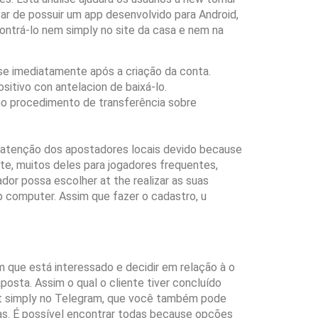
ar de possuir um app desenvolvido para Android,
ncontrá-lo nem simply no site da casa e nem na
ase imediatamente após a criação da conta.
sitivo con antelacion de baixá-lo.
o procedimento de transferência sobre
 atenção dos apostadores locais devido because
e, muitos deles para jogadores frequentes,
or possa escolher at the realizar as suas
op computer. Assim que fazer o cadastro, u
 que está interessado e decidir em relação à o
aposta. Assim o qual o cliente tiver concluído
at simply no Telegram, que você também pode
das. É possível encontrar todas because opções