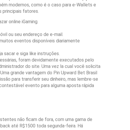
bém modernos, como é o caso para e-Wallets e
 principais fatores.
zar online iGaming.
vil ou seu endereço de e-mail.
uitos eventos disponíveis diariamente
sacar e siga like instruções.
necessárias, foram devidamente executados pelo
inistrador do site. Uma vez la cual você solicita
rs. Uma grande vantagem do Pin Upward Bet Brasil
ão para transferir seu dinheiro, mas lembre-se
contestável evento para alguma aposta rápida
xistentes não ficam de fora, com uma gama de
hback até R$1500 toda segunda-feira. Há