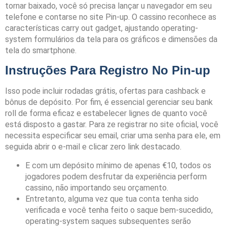
tornar baixado, você só precisa lançar u navegador em seu
telefone e contarse no site Pin-up. O cassino reconhece as
características carry out gadget, ajustando operating-
system formulários da tela para os gráficos e dimensões da
tela do smartphone.
Instruções Para Registro No Pin-up
Isso pode incluir rodadas grátis, ofertas para cashback e
bônus de depósito. Por fim, é essencial gerenciar seu bank
roll de forma eficaz e estabelecer lignes de quanto você
está disposto a gastar. Para ze registrar no site oficial, você
necessita especificar seu email, criar uma senha para ele, em
seguida abrir o e-mail e clicar zero link destacado.
E com um depósito mínimo de apenas €10, todos os
jogadores podem desfrutar da experiência perform
cassino, não importando seu orçamento.
Entretanto, alguma vez que tua conta tenha sido
verificada e você tenha feito o saque bem-sucedido,
operating-system saques subsequentes serão