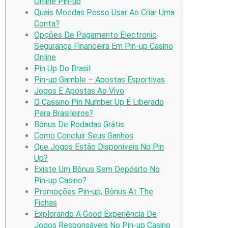
Online Pin-up
Quais Moedas Posso Usar Ao Criar Uma
Conta?
Opções De Pagamento Electronic
Segurança Financeira Em Pin-up Casino
Online
Pin Up Do Brasil
Pin-up Gamble – Apostas Esportivas
Jogos E Apostas Ao Vivo
O Cassino Pin Number Up É Liberado
Para Brasileiros?
Bônus De Rodadas Grátis
Como Concluir Seus Ganhos
Que Jogos Estão Disponíveis No Pin
Up?
Existe Um Bônus Sem Depósito No
Pin-up Casino?
Promoções Pin-up, Bônus At The
Fichas
Explorando A Good Experiência De
Jogos Responsáveis No Pin-up Casino