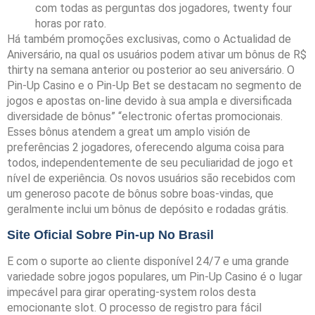
com todas as perguntas dos jogadores, twenty four
horas por rato.
Há também promoções exclusivas, como o Actualidad de
Aniversário, na qual os usuários podem ativar um bônus de R$
thirty na semana anterior ou posterior ao seu aniversário. O
Pin-Up Casino e o Pin-Up Bet se destacam no segmento de
jogos e apostas on-line devido à sua ampla e diversificada
diversidade de bônus” “electronic ofertas promocionais.
Esses bônus atendem a great um amplo visión de
preferências 2 jogadores, oferecendo alguma coisa para
todos, independentemente de seu peculiaridad de jogo et
nível de experiência. Os novos usuários são recebidos com
um generoso pacote de bônus sobre boas-vindas, que
geralmente inclui um bônus de depósito e rodadas grátis.
Site Oficial Sobre Pin-up No Brasil
E com o suporte ao cliente disponível 24/7 e uma grande
variedade sobre jogos populares, um Pin-Up Casino é o lugar
impecável para girar operating-system rolos desta
emocionante slot. O processo de registro para fácil