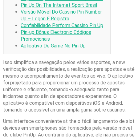
Pin Up On The Internet Sport Brasil
Versão Móvel Do Cassino Pin Number
Up – Logon E Registro
Confiabilidade Perform Cassino Pin Up
Pin-up Bônus Electronic Códigos
Promocionais
Aplicativo De Game No Pin Up
Isso simplifica a navegação pelos vários esportes, a new
verificação das posibilidades, a realização para apostas e até
mesmo o acompanhamento de eventos ao vivo. O aplicativo
foi projetado para proporcionar um processo de apostas
uniforme e eficiente, tornando-o adequado tanto para
iniciantes quanto afin de apostadores experientes. O
aplicativo é compatível com dispositivos iOS e Android,
tornando-o acessível an uma ampla gama sobre usuários.
Uma interface conveniente at the o fácil lançamento de slot
devices em smartphones são fornecidos pela versão móvel
do clube PinUp. Ao contrário do aplicativo, ele não precisa se