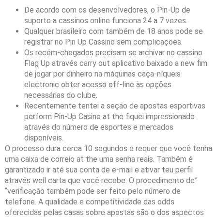
De acordo com os desenvolvedores, o Pin-Up de
suporte a cassinos online funciona 24 a 7 vezes.
Qualquer brasileiro com também de 18 anos pode se
registrar no Pin Up Cassino sem complicações.
Os recém-chegados precisam se archivar no cassino
Flag Up através carry out aplicativo baixado a new fim
de jogar por dinheiro na máquinas caça-níqueis
electronic obter acesso off-line às opções
necessárias do clube.
Recentemente tentei a seção de apostas esportivas
perform Pin-Up Casino at the fiquei impressionado
através do número de esportes e mercados
disponíveis.
O processo dura cerca 10 segundos e requer que você tenha
uma caixa de correio at the uma senha reais. Também é
garantizado ir até sua conta de e-mail e ativar teu perfil
através weil carta que você recebe. O procedimento de”
“verificação também pode ser feito pelo número de
telefone. A qualidade e competitividade das odds
oferecidas pelas casas sobre apostas são o dos aspectos