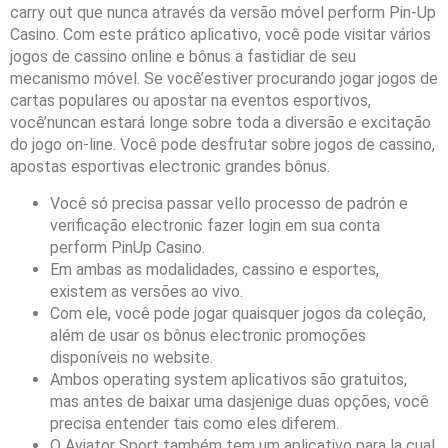
carry out que nunca através da versão móvel perform Pin-Up
Casino. Com este prático aplicativo, você pode visitar vários
jogos de cassino online e bônus a fastidiar de seu
mecanismo móvel. Se você’estiver procurando jogar jogos de
cartas populares ou apostar na eventos esportivos,
você’nuncan estará longe sobre toda a diversão e excitação
do jogo on-line. Você pode desfrutar sobre jogos de cassino,
apostas esportivas electronic grandes bônus.
Você só precisa passar vello processo de padrón e
verificação electronic fazer login em sua conta
perform PinUp Casino.
Em ambas as modalidades, cassino e esportes,
existem as versões ao vivo.
Com ele, você pode jogar quaisquer jogos da coleção,
além de usar os bônus electronic promoções
disponíveis no website.
Ambos operating system aplicativos são gratuitos,
mas antes de baixar uma dasjenige duas opções, você
precisa entender tais como eles diferem.
O Aviator Sport também tem um aplicativo para la cual