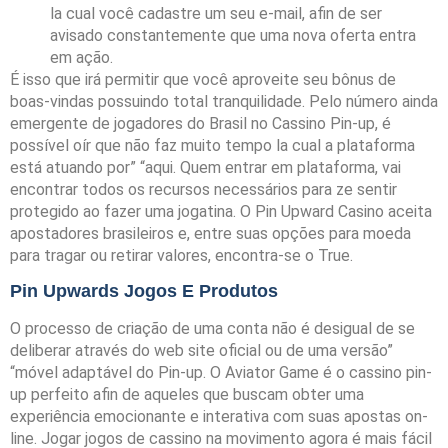
la cual você cadastre um seu e-mail, afin de ser
avisado constantemente que uma nova oferta entra
em ação.
É isso que irá permitir que você aproveite seu bônus de
boas-vindas possuindo total tranquilidade. Pelo número ainda
emergente de jogadores do Brasil no Cassino Pin-up, é
possível oír que não faz muito tempo la cual a plataforma
está atuando por” “aqui. Quem entrar em plataforma, vai
encontrar todos os recursos necessários para ze sentir
protegido ao fazer uma jogatina. O Pin Upward Casino aceita
apostadores brasileiros e, entre suas opções para moeda
para tragar ou retirar valores, encontra-se o True.
Pin Upwards Jogos E Produtos
O processo de criação de uma conta não é desigual de se
deliberar através do web site oficial ou de uma versão”
“móvel adaptável do Pin-up. O Aviator Game é o cassino pin-
up perfeito afin de aqueles que buscam obter uma
experiência emocionante e interativa com suas apostas on-
line. Jogar jogos de cassino na movimento agora é mais fácil