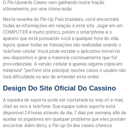
O Pin Upwards Casino vem ganhando muita tração
ultimamente, por uma ótima razão.
Nesta resenha do Pin-Up País brasileiro, você encontrará
todas as informações em relação à este site. Jogar em um
COMPUTER é muito prático, porém o smartphone é o
aparato que está possuindo você a qualquer hora do vida.
Agora, quase todas as transações são realizadas usando o
telefone celular. Você pode instalar o aplicativo móvel no
seu dispositivo e girar a manivela continuamente que for
provvidenziale. A versão cellular é apenas alguma cópia em
miniatura” “perform site principal, nestes casos o usuário não
terá dificuldade no ano de entender este orden.
Design Do Site Oficial Do Cassino
A squadra de suporte pode ser contatada by way of e-mail,
chat ao vivo e telefone. Sua equipe sobre suporte está
disponível 24 horas através de dia, 7 dias por semana, afin de
auxiliar os jogadores em qualquer problema que eles possam
encontrar. Além disto, o Pin-up On line casino oferece