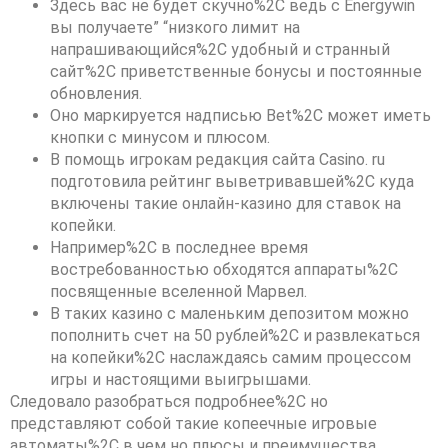
Здесь вас не будет скучно%2C ведь с Energywin
вы получаете” “низкого лимит на
напрашивающийся%2C удобный и странный
сайт%2C приветственные бонусы и постоянные
обновления.
Оно маркируется надписью Bet%2C может иметь
кнопки с минусом и плюсом.
В помощь игрокам редакция сайта Casino. ru
подготовила рейтинг выветривавшей%2C куда
включены такие онлайн-казино для ставок на
копейки.
Например%2C в последнее время
востребованностью обходятся аппараты%2C
посвященные вселенной Марвел.
В таких казино с маленьким депозитом можно
пополнить счет на 50 рублей%2C и развлекаться
на копейки%2C наслаждаясь самим процессом
игры и настоящими выигрышами.
Следовало разобраться подробнее%2C но
представляют собой такие копеечные игровые
автоматы%2C в чем но плюсы и преимущества.