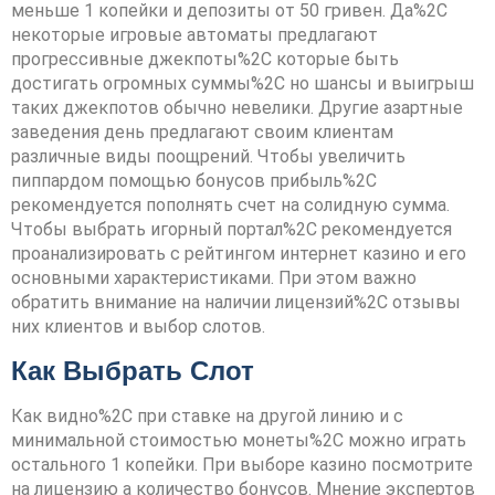
меньше 1 копейки и депозиты от 50 гривен. Да%2C
некоторые игровые автоматы предлагают
прогрессивные джекпоты%2C которые быть
достигать огромных суммы%2C но шансы и выигрыш
таких джекпотов обычно невелики. Другие азартные
заведения день предлагают своим клиентам
различные виды поощрений. Чтобы увеличить
пиппардом помощью бонусов прибыль%2C
рекомендуется пополнять счет на солидную сумма.
Чтобы выбрать игорный портал%2C рекомендуется
проанализировать с рейтингом интернет казино и его
основными характеристиками. При этом важно
обратить внимание на наличии лицензий%2C отзывы
них клиентов и выбор слотов.
Как Выбрать Слот
Как видно%2C при ставке на другой линию и с
минимальной стоимостью монеты%2C можно играть
остального 1 копейки. При выборе казино посмотрите
на лицензию а количество бонусов. Мнение экспертов