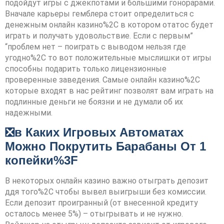
подойдут игры с джекпотами и большими гонорарами.
Вначале карьеры гемблера стоит определиться с
денежным онлайн казино%2C в котором отатос будет
играть и получать удовольствие. Если с первым”
“проблем нет – поиграть с выводом нельзя где
угодно%2C то вот положительные мыслишки от игры
способны подарить только лицензионные
проверенные заведения. Самые онлайн казино%2C
которые входят в нас рейтинг позволят вам играть на
подлинные деньги не боязни и не думали об их
надежными.
❎в Каких Игровых Автоматах
Можно Покрутить Барабаны От 1
копейки%3F
В некоторых онлайн казино важно отыграть депозит
ддя того%2C чтобы вывел выигрыши без комиссии.
Если депозит проигранный (от внесенной кредиту
осталось менее 5%) – отыгрывать и не нужно.