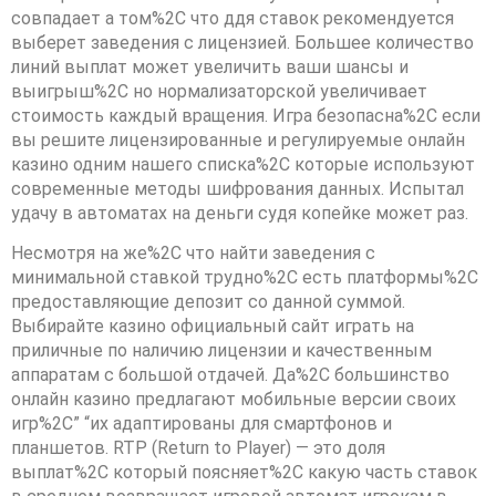
совпадает а том%2C что ддя ставок рекомендуется
выберет заведения с лицензией. Большее количество
линий выплат может увеличить ваши шансы и
выигрыш%2C но нормализаторской увеличивает
стоимость каждый вращения. Игра безопасна%2C если
вы решите лицензированные и регулируемые онлайн
казино одним нашего списка%2C которые используют
современные методы шифрования данных. Испытал
удачу в автоматах на деньги судя копейке может раз.
Несмотря на же%2C что найти заведения с
минимальной ставкой трудно%2C есть платформы%2C
предоставляющие депозит со данной суммой.
Выбирайте казино официальный сайт играть на
приличные по наличию лицензии и качественным
аппаратам с большой отдачей. Да%2C большинство
онлайн казино предлагают мобильные версии своих
игр%2C” “их адаптированы для смартфонов и
планшетов. RTP (Return to Player) — это доля
выплат%2C который поясняет%2C какую часть ставок