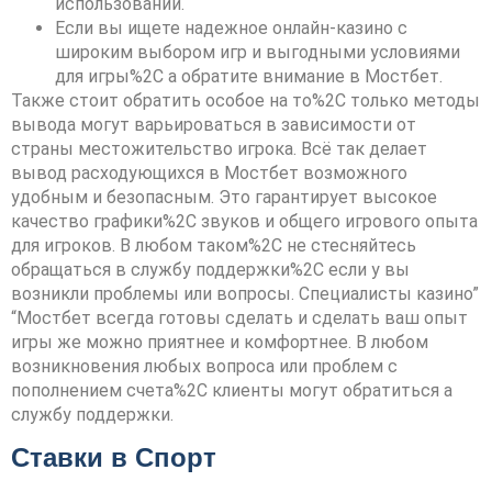
использовании.
Если вы ищете надежное онлайн-казино с
широким выбором игр и выгодными условиями
для игры%2C а обратите внимание в Мостбет.
Также стоит обратить особое на то%2C только методы
вывода могут варьироваться в зависимости от
страны местожительство игрока. Всё так делает
вывод расходующихся в Мостбет возможного
удобным и безопасным. Это гарантирует высокое
качество графики%2C звуков и общего игрового опыта
для игроков. В любом таком%2C не стесняйтесь
обращаться в службу поддержки%2C если у вы
возникли проблемы или вопросы. Специалисты казино”
“Мостбет всегда готовы сделать и сделать ваш опыт
игры же можно приятнее и комфортнее. В любом
возникновения любых вопроса или проблем с
пополнением счета%2C клиенты могут обратиться а
службу поддержки.
Ставки в Спорт