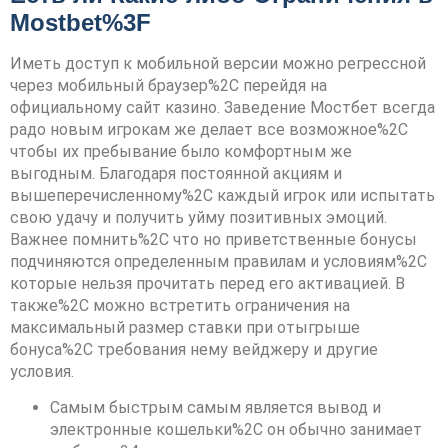
Mostbet%3F
Иметь доступ к мобильной версии можно регрессной
через мобильный браузер%2C перейдя на
официальному сайт казино. Заведение Мостбет всегда
радо новым игрокам же делает все возможное%2C
чтобы их пребывание было комфортным же
выгодным. Благодаря постоянной акциям и
вышеперечисленному%2C каждый игрок или испытать
свою удачу и получить уйму позитивных эмоций.
Важнее помнить%2C что но приветственные бонусы
подчиняются определенным правилам и условиям%2C
которые нельзя прочитать перед его активацией. В
также%2C можно встретить ограничения на
максимальный размер ставки при отыгрыше
бонуса%2C требования нему вейджеру и другие
условия.
Самым быстрым самым является вывод и
электронные кошельки%2C он обычно занимает