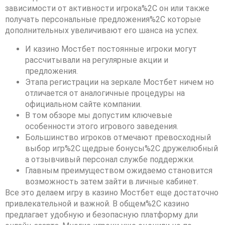
зависимости от активности игрока%2C он или также
получать персональные предложения%2C которые
дополнительных увеличивают его шанса на успех.
И казино Мостбет постоянные игроки могут
рассчитывали на регулярные акции и
предложения.
Этапа регистрации на зеркале Мостбет ничем но
отличается от аналогичные процедуры на
официальном сайте компании.
В том обзоре мы допустим ключевые
особенности этого игрового заведения.
Большинство игроков отмечают превосходный
выбор игр%2C щедрые бонусы%2C дружелюбный
а отзывчивый персонал службе поддержки.
Главным преимуществом ожидаемо становится
возможность затем зайти в личные кабинет.
Все это делаем игру в казино Мостбет еще достаточно
привлекательной и важной. В общем%2C казино
предлагает удобную и безопасную платформу дли