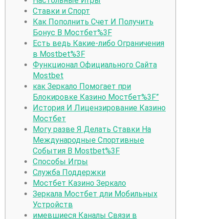
Настольные Игры
Ставки и Спорт
Как Пополнить Счет И Получить
Бонус В Мостбет%3F
Есть ведь Какие-либо Ограничения
в Mostbet%3F
Функционал Официального Сайта
Mostbet
как Зеркало Помогает при
Блокировке Казино Мостбет%3F”
История И Лицензирование Казино
Мостбет
Могу разве Я Делать Ставки На
Международные Спортивные
События В Mostbet%3F
Способы Игры
Служба Поддержки
Мостбет Казино Зеркало
Зеркала Мостбет дли Мобильных
Устройств
имевшиеся Каналы Связи в