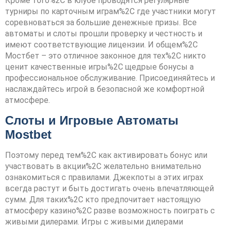
Кроме того%2C в клубе проводятся регулярные
турниры по карточным играм%2C где участники могут
соревноваться за большие денежные призы. Все
автоматы и слоты прошли проверку и честность и
имеют соответствующие лицензии. И общем%2C
Мостбет – это отличное законное для тех%2C никто
ценит качественные игры%2C щедрые бонусы а
профессиональное обслуживание. Присоединяйтесь и
наслаждайтесь игрой в безопасной же комфортной
атмосфере.
Слоты и Игровые Автоматы
Mostbet
Поэтому перед тем%2C как активировать бонус или
участвовать в акции%2C желательно внимательно
ознакомиться с правилами. Джекпоты а этих играх
всегда растут и быть достигать очень впечатляющей
сумм. Для таких%2C кто предпочитает настоящую
атмосферу казино%2C разве возможность поиграть с
живыми дилерами. Игры с живыми дилерами