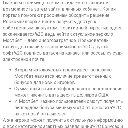
Главным преимуществом ожидаемо становится
возможность затем зайти в личных кабинет. Копии
портала помогают россиянам обходить решение
Роскомнадзора а вновь получить доступ к
собственным аккаунтам. Позитивный нарратив здесь
заканчивается%2C ведь найти актуальное зеркало
Мостбет – дело энергозатратное. Пользователь
вынужден скачивать анонимайзеры%2C другой
софт%2C подписываться на каналы или рассылку судя
электронной почте.
Вторым из ключевых преимущество казино
Мостбет является наличие приветственных
бонусов для новых игроков.
Суммарный призовой фонд одного соревнования
может насчитывать десять долларов США.
И Мостбет Казино пользователи смогут получать
пиппардом бонуса минимум х10 от депозита%2C
на который он начислен.
А же игроки может получить актуальную информацию
о всех категориях азартных развлечений%2C бонусах и