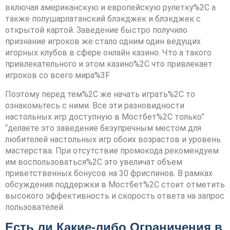
включая американскую и европейскую рулетку%2C а
также полушарлатанский блэкджек и блэкджек с
открытой картой. Заведение быстро получило
признание игроков же стало одним один ведущих
игорных клубов в сфере онлайн казино. Что а такого
привлекательного и этом казино%2C что привлекает
игроков со всего мира%3F
Поэтому перед тем%2C же начать играть%2C то
ознакомьтесь с ними. Все эти разновидности
настольных игр доступную в Мостбет%2C только”
“делаете это заведение безупречным местом для
любителей настольных игр обоих возрастов и уровень
мастерства. При отсутствие промокода рекомендуем
им воспользоваться%2C это увеличат объем
приветственных бонусов на 30 фриспинов. В рамках
обсуждения поддержки в Мостбет%2C стоит отметить
высокого эффективность и скорость ответа на запрос
пользователей.
Есть ли Какие-либо Ограничения в