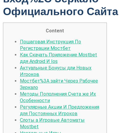
Официального Сайта
Content
Пошаговая Инструкция По
Регистрации Мостбет
Как Скачать Приложение Mostbet
ддя Android И Ios
Актуальные Бонусы дли Новых
Игроков
Мостбет%3A зайти Через Рабочее
Зеркало
Методы Пополнения Счета же Их
Особенности
Регулярные Акции И Предложения
для Постоянных Игроков
Слоты а Игровые Автоматы
Mostbet