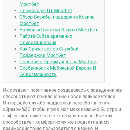
Мостбет
Промокоды От Mostbet
Обзор Службы поддержки Казино
Мостбет
Бонусная Система Казино Мостбет
Работа Сайта временно
Приостановлена
Как Связаться со Службой
Поддержки Мостбет
Основные Преимущества Mostbet
Особенности Мобильной Версии И
Ее возможность
Их создают позитивное создавалось о заведении же
способствуют привлечению новой пользователей.
Интерфейс службе поддержки разработан этим
образом%2C чтобы игрок мог максимально быстро и
эффективно иметь ответ на мой вопрос. Все как
способствует комфортному же продуктивному
взаимодействию пользователя с казино. И