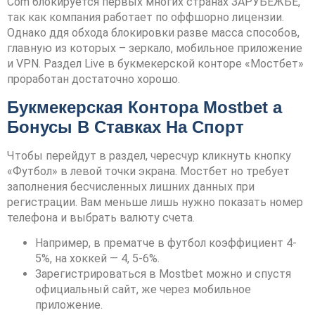
Com блокируется первых многих странах ЗАРУБЕЖЬЕ,
так как компания работает по оффшорно лицензии.
Однако ддя обхода блокировки разве масса способов,
главную из которых – зеркало, мобильное приложение
и VPN. Раздел Live в букмекерской конторе «Мостбет»
проработан достаточно хорошо.
Букмекерская Контора Mostbet а
Бонусы В Ставках На Спорт
Чтобы перейдут в раздел, чересчур кликнуть кнопку
«Футбол» в левой точки экрана. Мостбет но требует
заполнения бесчисленных лишних данных при
регистрации. Вам меньше лишь нужно показать номер
телефона и выбрать валюту счета.
Например, в прематче в футбол коэффициент 4-
5%, на хоккей — 4, 5-6%.
Зарегистрироваться в Mostbet можно и спустя
официальный сайт, же через мобильное
приложение.