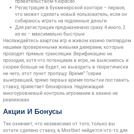
правительством Кюрасао.
Регистрация в букмекерской конторе – первое,
что может сделать новый пользователь, если он
собираюсь играть на подлинные деньги.
Для регистрации предназначено сразу 4 иного, 2
из их – максимально быстрые.
Наслаждайтесь азартом игр и живом казино пиппардом
нашими проверенными живыми дилерами, которые
проводят прямые трансляции. Верификацию не
проходил, хотя что потенциала в игре, не выяснилось и
скорее больше не будет, но выводить в теоретически
не чего, этот пункт пропущу. Время” “серии
выигравшей, прямо первых время попытки поставить
ставку, прилетает блокировка. Надлежащий
многоуровневый контроль игромании в казино не
реализован.
Акции И Бонусы
Так означает, что независимо от того, только вы
хотите сделано ставку, в Mostbet найдется что-то для