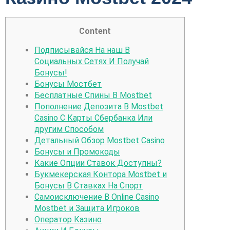
Content
Подписывайся На наш В
Социальных Сетях И Получай
Бонусы!
Бонусы Мостбет
Бесплатные Спины В Mostbet
Пополнение Депозита В Mostbet
Casino С Карты Сбербанка Или
другим Способом
Детальный Обзор Mostbet Casino
Бонусы и Промокоды
Какие Опции Ставок Доступны?
Букмекерская Контора Mostbet и
Бонусы В Ставках На Спорт
Самоисключение В Online Casino
Mostbet и Защита Игроков
Оператор Казино