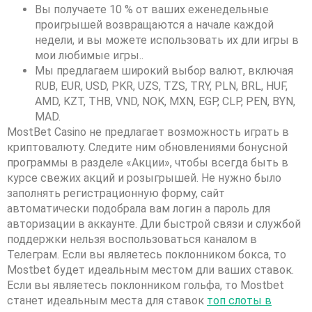
Вы получаете 10 % от ваших еженедельные
проигрышей возвращаются а начале каждой
недели, и вы можете использовать их дли игры в
мои любимые игры..
Мы предлагаем широкий выбор валют, включая
RUB, EUR, USD, PKR, UZS, TZS, TRY, PLN, BRL, HUF,
AMD, KZT, THB, VND, NOK, MXN, EGP, CLP, PEN, BYN,
MAD.
MostBet Casino не предлагает возможность играть в
криптовалюту. Следите ним обновлениями бонусной
программы в разделе «Акции», чтобы всегда быть в
курсе свежих акций и розыгрышей. Не нужно было
заполнять регистрационную форму, сайт
автоматически подобрала вам логин а пароль для
авторизации в аккаунте. Дли быстрой связи и службой
поддержки нельзя воспользоваться каналом в
Телеграм. Если вы являетесь поклонником бокса, то
Mostbet будет идеальным местом дли ваших ставок.
Если вы являетесь поклонником гольфа, то Mostbet
станет идеальным места для ставок
топ слоты в