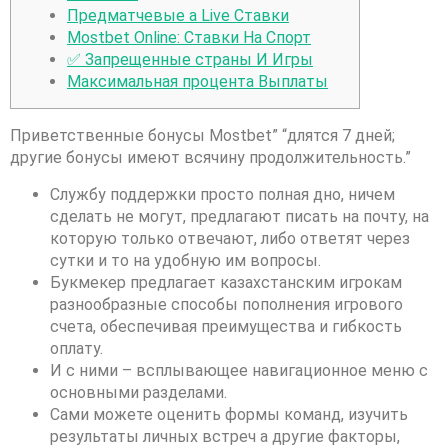
Предматчевые а Live Ставки
Mostbet Online: Ставки На Спорт
✅ Запрещенные страны И Игры
Максимальная процента Выплаты
Приветственные бонусы Mostbet” “длятся 7 дней;
другие бонусы имеют всячину продолжительность.”
Службу поддержки просто полная дно, ничем
сделать не могут, предлагают писать на почту, на
которую только отвечают, либо ответят через
сутки и то на удобную им вопросы.
Букмекер предлагает казахстанским игрокам
разнообразные способы пополнения игрового
счета, обеспечивая преимущества и гибкость
оплату.
И с ними – всплывающее навигационное меню с
основными разделами.
Сами можете оценить формы команд, изучить
результаты личных встреч а другие факторы,