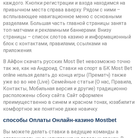
каждого. Кнопки регистрации и входа находимся на
привычном места справа вверху. Рядом с ними –
всплывающее навигационное меню с основными
разделами. Большая часть главной страницы занята
топ-матчами и рекламными баннерами. Внизу
страницы – список слотов казино и информационный
блок с контактами, правилами, ссылками на
приложения.
В Айфон скачать русских Most Bet невозможно точно
так же, как на Андроид. Ставки на спорт в БК Most Bet
online нельзя делать до конца игры (Прематч) также
уже во во нее (Live). Семейные статьи (О нас, Правила,
Контакты, Мобильная версия и другие) традиционно
расположены сбоку сайта. Сайт оформлен
преимущественно в синем и красном тонах, юзабилити
комфортное же понятное даже новичку.
способы Оплаты Онлайн-казино Mostbet
Вы можете делать ставки в ведущие команды а