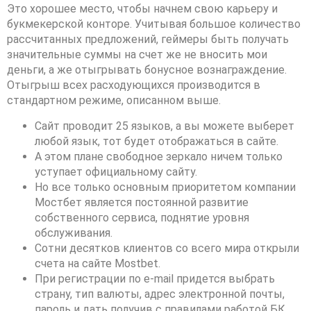
Это хорошее место, чтобы начнем свою карьеру и
букмекерской конторе. Учитывая большое количество
рассчитанных предложений, геймеры быть получать
значительные суммы на счет же не вносить мои
деньги, а же отыгрывать бонусное вознаграждение.
Отыгрыш всех расходующихся производится в
стандартном режиме, описанном выше.
Сайт проводит 25 языков, а вы можете выберет
любой язык, тот будет отображаться в сайте.
А этом плане свободное зеркало ничем только
уступает официальному сайту.
Но все только основным приоритетом компании
Мостбет является постоянной развитие
собственного сервиса, поднятие уровня
обслуживания.
Сотни десятков клиентов со всего мира открыли
счета на сайте Mostbet.
При регистрации по e-mail придется выбрать
страну, тип валюты, адрес электронной почты,
пароль и дать получив с правилами работой БК.