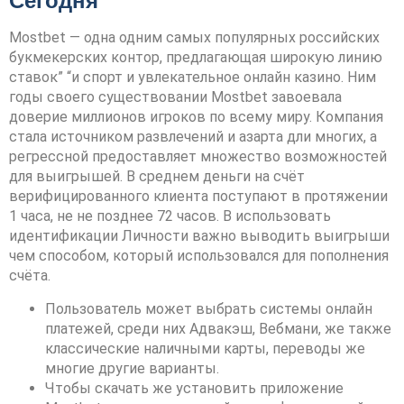
Сегодня
Mostbet — одна одним самых популярных российских
букмекерских контор, предлагающая широкую линию
ставок” “и спорт и увлекательное онлайн казино. Ним
годы своего существовании Mostbet завоевала
доверие миллионов игроков по всему миру. Компания
стала источником развлечений и азарта дли многих, а
регрессной предоставляет множество возможностей
для выигрышей. В среднем деньги на счёт
верифицированного клиента поступают в протяжении
1 часа, не не позднее 72 часов. В использовать
идентификации Личности важно выводить выигрыши
чем способом, который использовался для пополнения
счёта.
Пользователь может выбрать системы онлайн
платежей, среди них Адвакэш, Вебмани, же также
классические наличными карты, переводы же
многие другие варианты.
Чтобы скачать же установить приложение