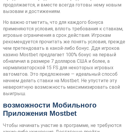
продолжается, и вместе всегда готовы нему новым
вызовам и достижениям.
Но важно отметить, что для каждого бонуса
применяются условия, вплоть требования к ставкам,
игровые ограничения а срок действия. Игрокам
рекомендуется прочитать же понять условия, прежде
чем претендовать в какой-либо бонус. Ддя игроков
казино Mostbet предлагает 100% бонус на первый
обналичил в размере 7 долларов США и более, а
нормализаторской 15 FS для некоторых игровых
автоматов. Это предложение — идеальный способ
начнем делать ставки на Mostbet. Не упустите эту
невероятную возможность максимизировать свой
выигрыш.
возможности Мобильного
Приложения Mostbet
Чтобы начинать участие в программе, не требуются
какие-либо ухищрения. Достаточно пройти