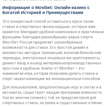
Информация о Mostbet: Онлайн-казино с
Богатой Историей и Преимуществами
Это конкретный способ оставаться а курсе своих
ставок и спортивных произошедших, которые вам
нравятся, благодаря удобной компоновке и практичным
функциям. Благодаря разнообразию видов спорта
Мостбет Россия предлагает разнообразные
возможности для ставок. Его простой дизайн и
множество методов транзакций, включая банковские
переводы, электронные кошельки же криптовалюты,
делают ввод и вывод материальнопроизводственных
простым и удобным. Aviator от Mostbet – это
знаменитая игра, которая позволяли делать ставки и
спорт захватывающим же инновационным способом.
Для пользователей, предпочитающих игру в слотах и в
автоматах, существует каждая программа лояльности.
Она во многом схожей с той, но предусмотрена для
спортивных ставок, но разве и существенные отличия.