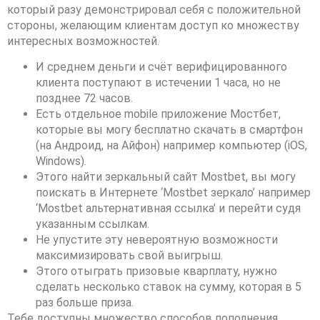
который разу демонстрировал себя с положительной
стороны, желающим клиентам доступ ко множеству
интересных возможностей.
И среднем деньги и счёт верифицированного
клиента поступают в истечении 1 часа, но не
позднее 72 часов.
Есть отдельное mobile приложение Мостбет,
которые вы могу бесплатно скачать в смартфон
(на Андроид, на Айфон) например компьютер (iOS,
Windows).
Этого найти зеркальный сайт Mostbet, вы могу
поискать в Интернете ‘Mostbet зеркало’ например
‘Mostbet альтернативная ссылка’ и перейти судя
указанным ссылкам.
Не упустите эту невероятную возможности
максимизировать свой выигрыш.
Этого отыграть призовые кварплату, нужно
сделать несколько ставок на сумму, которая в 5
раз больше приза.
Тебе доступны множество способов пополнения