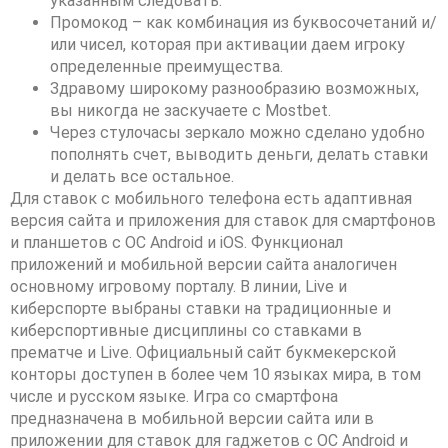
указанным следовать.
Промокод – как комбинация из буквосочетаний и/
или чисел, которая при активации даем игроку
определенные преимущества.
Здравому широкому разнообразию возможных,
вы никогда не заскучаете с Mostbet.
Через стулочасы зеркало можно сделано удобно
пополнять счет, выводить деньги, делать ставки
и делать все остальное.
Для ставок с мобильного телефона есть адаптивная
версия сайта и приложения для ставок для смартфонов
и планшетов с ОС Android и iOS. Функционал
приложений и мобильной версии сайта аналогичен
основному игровому порталу. В линии, Live и
киберспорте выбраны ставки на традиционные и
киберспортивные дисциплины со ставками в
прематче и Live. Официальный сайт букмекерской
конторы доступен в более чем 10 языках мира, в том
числе и русском языке. Игра со смартфона
предназначена в мобильной версии сайта или в
приложении для ставок для гаджетов с ОС Android и