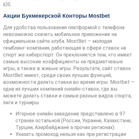
iOS.
Акции Букмекерской Конторы Mostbet
Для удобства пользования платформой с телефона
невозможно скачать мобильное приложение на
официальном сайте клуба. MostBet — молодая
гемблинг-компания, работающая в сфере ставок на
спорт же киберспорт. Он преклоняется тем, что имеет
самые высокие коэффициенты на предматчевые
игры, а также в живые игры. Результате, сайт ставок
MostBet имеет, среди своих лучших функций,
возможности делать ставки во время игры. Mostbet —
одна из лучших компаний онлайн-ставок, где вы
можете делать ставки и самые разные видов спорта,
лиги и турниры.
Игорное онлайн заведение представлено в 97
странах остальной (России, Украине, Казахстане,
Турции, Азербайджане а прочих регионах).
Указать промокод нельзя как при регистрации