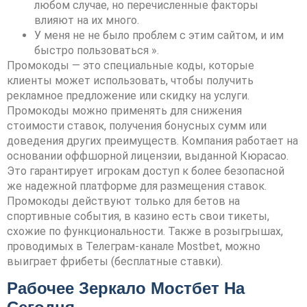
любом случае, но перечисленные факторы
влияют на их много.
У меня не не было проблем с этим сайтом, и им
быстро пользоваться ».
Промокоды — это специальные коды, которые
клиенты может использовать, чтобы получить
рекламное предложение или скидку на услуги.
Промокоды можно применять для снижения
стоимости ставок, получения бонусных сумм или
доведения других преимуществ. Компания работает на
основании оффшорной лицензии, выданной Кюрасао.
Это гарантирует игрокам доступ к более безопасной
же надежной платформе для размещения ставок.
Промокоды действуют только для бетов на
спортивные события, в казино есть свои тикеты,
схожие по функциональности. Также в розыгрышах,
проводимых в Телеграм-канале Mostbet, можно
выиграет фрибеты (бесплатные ставки).
Рабочее Зеркало Мостбет На