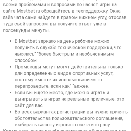
всеми проблемами и вопросами по насчет игры на
сайте Mostbet ru обращайтесь в техподдержку. Окна
лайв чата сами найдете в правом нижнем углу, отослав
туда свой запросом, вы получите ответ уже в
полсекунды минуты.
В Mostbet зеркало на день рабочее можно
получить в службе технической поддержки, что
являлась” “более быстрым и необъяснимым
способом.
Промокоды могут могут действительны только
дли определенных видов спортивных услуг,
поэтому вместе их использованием то
перепроверьте, если как” “важен.
Если вы ищете место, где можно играть и
выигрывать в играх на реальные приличные, это
сайт для вас.
Во всех вариантах регистрации вы нужно принять
обстоятельства пользовательского соглашения,
выбирать валюту игрового счета и страну.