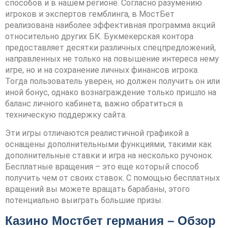
способов и в нашем регионе. Согласно разумению
игроков и экспертов гемблинга, в МостБет
реализована наиболее эффективная программа акций
относительно других БК. Букмекерская контора
предоставляет десятки различных спецпредложений,
направленных не только на повышение интереса нему
игре, но и на сохранение личных финансов игрока.
Тогда пользователь уверен, но должен получить он или
иной бонус, однако вознаграждение только пришло на
баланс личного кабинета, важно обратиться в
техническую поддержку сайта.
Эти игры отличаются реалистичной графикой а
оснащены дополнительными функциями, такими как
дополнительные ставки и игра на несколько ручонок.
Бесплатные вращения – это еще который способ
получить чем от своих ставок. С помощью бесплатных
вращений вы можете вращать барабаны, этого
потенциально выиграть большие призы.
Казино Мостбет германия – Обзор