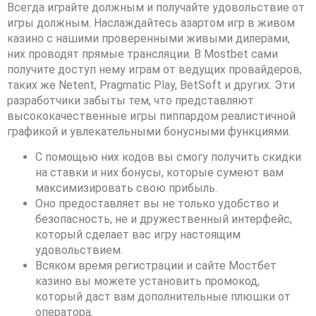
Всегда играйте должным и получайте удовольствие от
игры должным. Наслаждайтесь азартом игр в живом
казино с нашими проверенными живыми дилерами,
них проводят прямые трансляции. В Mostbet сами
получите доступ нему играм от ведущих провайдеров,
таких же Netent, Pragmatic Play, BetSoft и других. Эти
разработчики забыты тем, что представляют
высококачественные игры пиппардом реалистичной
графикой и увлекательными бонусными функциями.
С помощью них кодов вы смогу получить скидки
на ставки и них бонусы, которые сумеют вам
максимизировать свою прибыль.
Оно предоставляет вы не только удобство и
безопасность, не и дружественный интерфейс,
который сделает вас игру настоящим
удовольствием.
Всяком время регистрации и сайте Мостбет
казино вы можете установить промокод,
который даст вам дополнительные плюшки от
оператора.