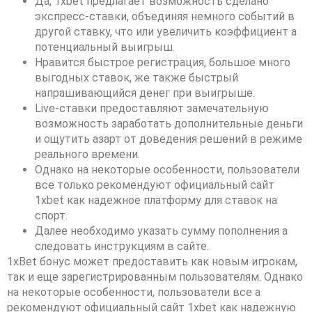
Да, 1xbet предлагает возможность сделано
экспресс-ставки, объединяя немного событий в
другой ставку, что или увеличить коэффициент а
потенциальный выигрыш.
Нравится быстрое регистрация, большое много
выгодных ставок, же также быстрый
напрашивающийся денег при выигрыше.
Live-ставки предоставляют замечательную
возможность заработать дополнительные деньги
и ощутить азарт от доведения решений в режиме
реального времени.
Однако на некоторые особенности, пользователи
все только рекомендуют официальный сайт
1xbet как надежное платформу для ставок на
спорт.
Далее необходимо указать сумму пополнения а
следовать инструкциям в сайте.
1xBet бонус может предоставить как новым игрокам,
так и еще зарегистрированным пользователям. Однако
на некоторые особенности, пользователи все а
рекомендуют официальный сайт 1xbet как надежную