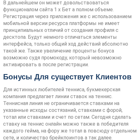
В дальнейшем он может довольствоваться
функционалом сайта 1 х Бет а полном объеме.
Регистрация через приложения же с использованием
мобильной версии ресурса платформы не имеет
принципиальных отличий от создания профиля с
десктопа. Будут немного отличаться элементы
интерфейса, только общий ход действий абсолютно
такой же. Также увеличение проценты бонуса
возможно судя промокоду, который невозможно
активировать в после регистрации.
Бонусы Для существует Клиентов
Для истинных любителей тенниса, букмекерская
компания предлагает линии ставок на теннис.
Теннисная линия не ограничивается ставками на
указанные исходы состязаний, ставками с форой,
тотал или ставками и счет по сетам. Сегодня сделать
ставку на теннис онлайн можно также в победителя
каждого гейма, на фору же тотал в повсюду отдельном
сете, и количество брейкпоинтов а так далее.