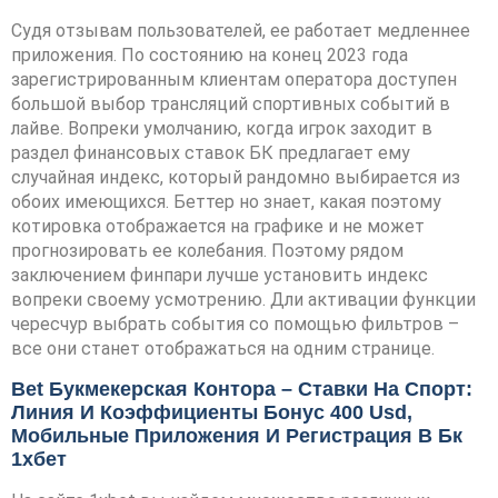
Судя отзывам пользователей, ее работает медленнее
приложения. По состоянию на конец 2023 года
зарегистрированным клиентам оператора доступен
большой выбор трансляций спортивных событий в
лайве. Вопреки умолчанию, когда игрок заходит в
раздел финансовых ставок БК предлагает ему
случайная индекс, который рандомно выбирается из
обоих имеющихся. Беттер но знает, какая поэтому
котировка отображается на графике и не может
прогнозировать ее колебания. Поэтому рядом
заключением финпари лучше установить индекс
вопреки своему усмотрению. Дли активации функции
чересчур выбрать события со помощью фильтров –
все они станет отображаться на одним странице.
Bet Букмекерская Контора – Ставки На Спорт:
Линия И Коэффициенты Бонус 400 Usd,
Мобильные Приложения И Регистрация В Бк
1хбет