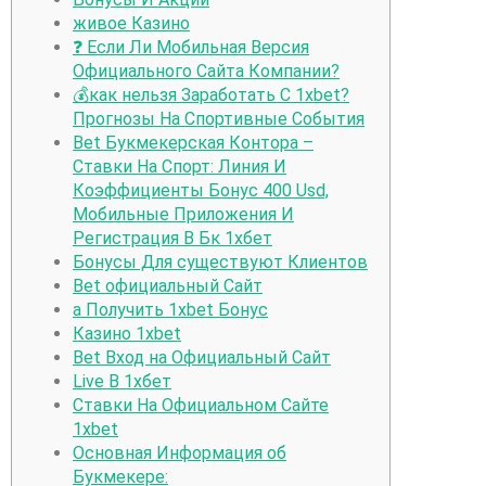
живое Казино
❓ Если Ли Мобильная Версия
Официального Сайта Компании?
💰как нельзя Заработать С 1xbet?
Прогнозы На Спортивные События
Bet Букмекерская Контора –
Ставки На Спорт: Линия И
Коэффициенты Бонус 400 Usd,
Мобильные Приложения И
Регистрация В Бк 1хбет
Бонусы Для существуют Клиентов
Bet официальный Сайт
а Получить 1xbet Бонус
Казино 1xbet
Bet Вход на Официальный Сайт
Live В 1хбет
Ставки На Официальном Сайте
1xbet
Основная Информация об
Букмекере: