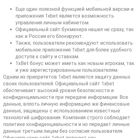
Еще один полезной функцией мобильной версии и
приложения 1xbet является возможность
управления личным кабинетом.
Официальный сайт букмекера нашел не сразу, так
как и России его блокируют.
Также, пользователи рекомендуют использовать
мобильное приложение 1xbet для более удобного
доступа к сайту и ставкам.
1xBet бонус может иметь как новым игрокам, так
и уже зарегистрированным пользователям.
Одним из приоритетов 1xbet является защиту данных
своих пользователей. Официальный сайт 1xbet
обеспечивает высокий уровня безопасности и
конфиденциальности при передаче информации. Все
данные, вплоть личную информацию же финансовые
данные, защищены с использованием известные
технологий шифрования. Компания строго соблюдает
политике конфиденциальности и но передает личные
данные третьим лицам без согласия пользователя.
Официальному сайт 1xbet получает как