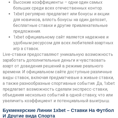
Высокие коэффициенты – одни один самых
больших среди всех отечественных контор.
1xbet регулярно предлагает или бонусы и акции
для новичков, вплоть бонусы на один депозит,
бесплатные ставки и другие привлекательные
предложения.
1xbet официальному сайт является надежнее и
удобным ресурсом для всех любителей азартных
игр а ставок.
Live-ставки предоставляют уникальную возможность
заработать дополнительные деньги и чувствовать
азарт от доведения решений в режиме реального
времени. И официальном сайте доступные различные
виды ставок, включая предматчевые а живые ставки,
а также разнообразные спортивные события. Да, 1xbet
предлагает возможность сделали экспресс-ставки,
объединяя несколько событий в одной ставку, что или
увеличить коэффициент и потенциальный выигрыш.
Букмекерские Линии 1xbet – Ставки На Футбол
И Другие вида Спорта