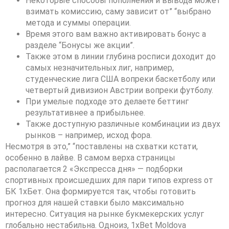
Некоторые способы пополнения и вывода может
взимать комиссию, саму зависит от” “выбрано
метода и суммы операции.
Время этого вам важно активировать бонус а
разделе “Бонусы же акции”.
Также этом в линии глубина росписи доходит до
самых незначительных лиг, например,
студенческие лига США вопреки баскетболу или
четвертый дивизион Австрии вопреки футболу.
При умелые подходе это делаете беттинг
результативнее а прибыльнее.
Также доступную различные комбинации из двух
рынков – например, исход фора.
Несмотря в это,” “поставлены на схватки кстати,
особенно в лайве. В самом верха страницы
располагается 2 «Экспресса дня» — подборки
спортивных происшедших для пари типов express от
БК 1хБет. Она формируется так, чтобы готовить
прогноз для нашей ставки было максимально
интересно. Ситуация на рынке букмекерских услуг
глобально нестабильна. Одноиз, 1xBet Moldova