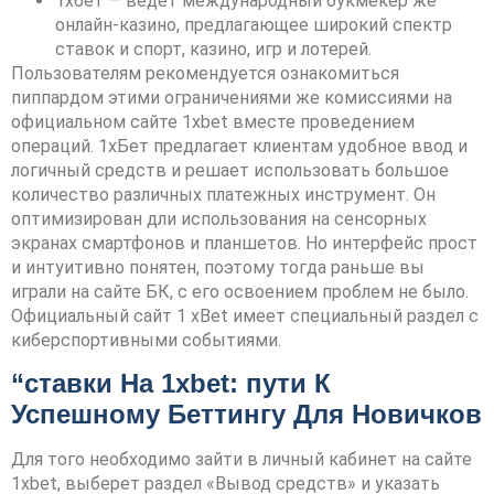
1хбет — ведет международный букмекер же
онлайн-казино, предлагающее широкий спектр
ставок и спорт, казино, игр и лотерей.
Пользователям рекомендуется ознакомиться
пиппардом этими ограничениями же комиссиями на
официальном сайте 1xbet вместе проведением
операций. 1хБет предлагает клиентам удобное ввод и
логичный средств и решает использовать большое
количество различных платежных инструмент. Он
оптимизирован дли использования на сенсорных
экранах смартфонов и планшетов. Но интерфейс прост
и интуитивно понятен, поэтому тогда раньше вы
играли на сайте БК, с его освоением проблем не было.
Официальный сайт 1 xBet имеет специальный раздел с
киберспортивными событиями.
“ставки На 1xbet: пути К
Успешному Беттингу Для Новичков
Для того необходимо зайти в личный кабинет на сайте
1xbet, выберет раздел «Вывод средств» и указать