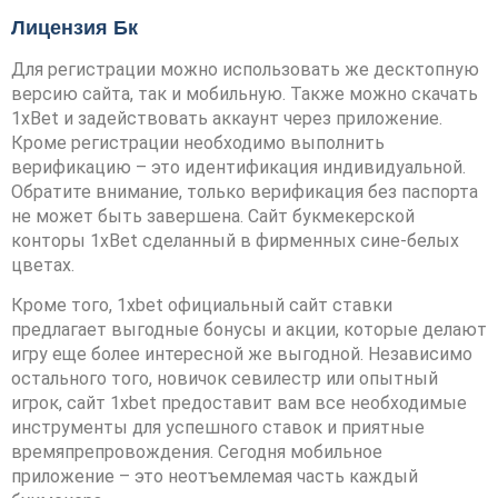
Лицензия Бк
Для регистрации можно использовать же десктопную
версию сайта, так и мобильную. Также можно скачать
1xBet и задействовать аккаунт через приложение.
Кроме регистрации необходимо выполнить
верификацию – это идентификация индивидуальной.
Обратите внимание, только верификация без паспорта
не может быть завершена. Сайт букмекерской
конторы 1xBet сделанный в фирменных сине-белых
цветах.
Кроме того, 1xbet официальный сайт ставки
предлагает выгодные бонусы и акции, которые делают
игру еще более интересной же выгодной. Независимо
остального того, новичок севилестр или опытный
игрок, сайт 1xbet предоставит вам все необходимые
инструменты для успешного ставок и приятные
времяпрепровождения. Сегодня мобильное
приложение – это неотъемлемая часть каждый