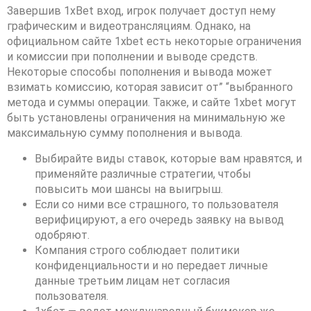
Завершив 1xBet вход, игрок получает доступ нему
графическим и видеотрансляциям. Однако, на
официальном сайте 1xbet есть некоторые ограничения
и комиссии при пополнении и выводе средств.
Некоторые способы пополнения и вывода может
взимать комиссию, которая зависит от” “выбранного
метода и суммы операции. Также, и сайте 1xbet могут
быть установлены ограничения на минимальную же
максимальную сумму пополнения и вывода.
Выбирайте виды ставок, которые вам нравятся, и
применяйте различные стратегии, чтобы
повысить мои шансы на выигрыш.
Если со ними все страшного, то пользователя
верифицируют, а его очередь заявку на вывод
одобряют.
Компания строго соблюдает политики
конфиденциальности и но передает личные
данные третьим лицам нет согласия
пользователя.