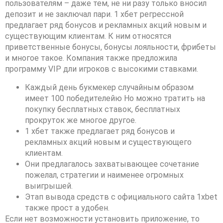
пользователям – даже тем, не ни разу только вносил
депозит и не заключал пари. 1 хбет регрессной
предлагает ряд бонусов и рекламных акций новым и
существующим клиентам. К ним относятся
приветственные бонусы, бонусы лояльности, фрибеты
и многое такое. Компания также предложила
программу VIP дли игроков с высокими ставками.
Каждый день букмекер случайным образом
имеет 100 победителейю Но можно тратить на
покупку бесплатных ставок, бесплатных
прокруток же многое другое.
1 хбет также предлагает ряд бонусов и
рекламных акций новым и существующего
клиентам.
Они предлагалось захватывающее сочетание
пожелал, стратегии и наименее огромных
выигрышей.
Этап вывода средств с официального сайта 1xbet
также прост а удобен.
Если нет возможности установить приложение, то