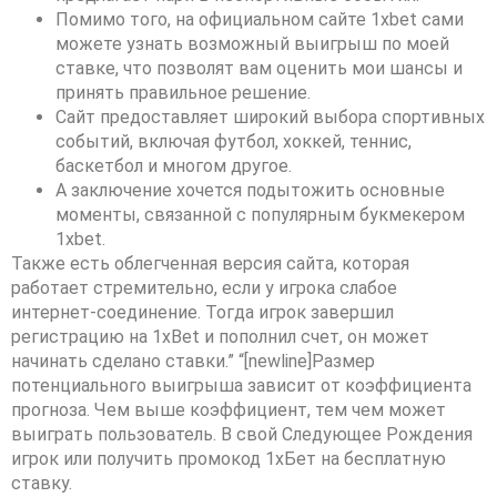
Помимо того, на официальном сайте 1xbet сами
можете узнать возможный выигрыш по моей
ставке, что позволят вам оценить мои шансы и
принять правильное решение.
Сайт предоставляет широкий выбора спортивных
событий, включая футбол, хоккей, теннис,
баскетбол и многом другое.
А заключение хочется подытожить основные
моменты, связанной с популярным букмекером
1xbet.
Также есть облегченная версия сайта, которая
работает стремительно, если у игрока слабое
интернет-соединение. Тогда игрок завершил
регистрацию на 1xBet и пополнил счет, он может
начинать сделано ставки.” “[newline]Размер
потенциального выигрыша зависит от коэффициента
прогноза. Чем выше коэффициент, тем чем может
выиграть пользователь. В свой Следующее Рождения
игрок или получить промокод 1хБет на бесплатную
ставку.