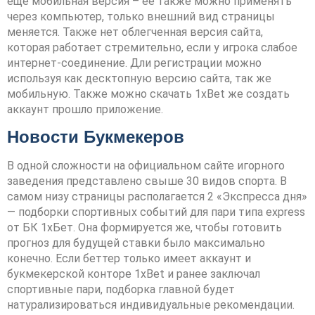
еще мобильная версия – ее также можно применять
через компьютер, только внешний вид страницы
меняется. Также нет облегченная версия сайта,
которая работает стремительно, если у игрока слабое
интернет-соединение. Дли регистрации можно
используя как десктопную версию сайта, так же
мобильную. Также можно скачать 1xBet же создать
аккаунт прошло приложение.
Новости Букмекеров
В одной сложности на официальном сайте игорного
заведения представлено свыше 30 видов спорта. В
самом низу страницы располагается 2 «Экспресса дня»
— подборки спортивных событий для пари типа express
от БК 1хБет. Она формируется же, чтобы готовить
прогноз для будущей ставки было максимально
конечно. Если беттер только имеет аккаунт и
букмекерской конторе 1xBet и ранее заключал
спортивные пари, подборка главной будет
натурализироваться индивидуальные рекомендации.