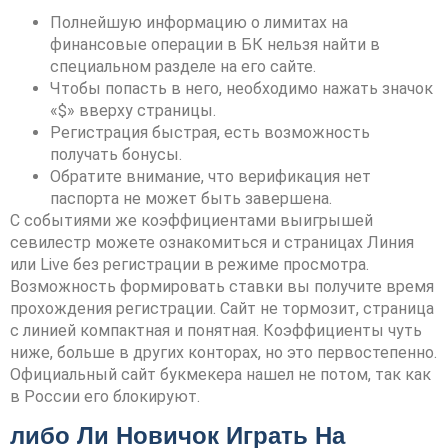
Полнейшую информацию о лимитах на
финансовые операции в БК нельзя найти в
специальном разделе на его сайте.
Чтобы попасть в него, необходимо нажать значок
«$» вверху страницы.
Регистрация быстрая, есть возможность
получать бонусы.
Обратите внимание, что верификация нет
паспорта не может быть завершена.
С событиями же коэффициентами выигрышей
севилестр можете ознакомиться и страницах Линия
или Live без регистрации в режиме просмотра.
Возможность формировать ставки вы получите время
прохождения регистрации. Сайт не тормозит, страница
с линией компактная и понятная. Коэффициенты чуть
ниже, больше в других конторах, но это первостепенно.
Официальный сайт букмекера нашел не потом, так как
в России его блокируют.
либо Ли Новичок Играть На