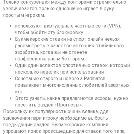
Только конкуренция между конторами стремительно
увеличивается, только однозначно играет в руку
простым игрокам.
используют виртуальные частные сети (VPN),
чтобы обойти эту блокировку.
Букмекерские ставки на спорт онлайн нельзя
рассмотреть в качестве источник стабильного
заработка, когда вы не станете
профессиональным беттором.
Один один аспектов спортивных ставок, который
несколько невелик при использовании
Сочетание старого и нового а Parimatch
привлекает многочисленных любителей азартных
игр.
Этого узнать, какие предлагаются исходы, нужно
посетить раздел «Прогнозы».
Поскольку их популярность очень велика, ддя
заключения пари игроку необходимо выбрать
предыдущий раздел. Букмекерские компании
упрощают поиск происшедших для ставок того типа,