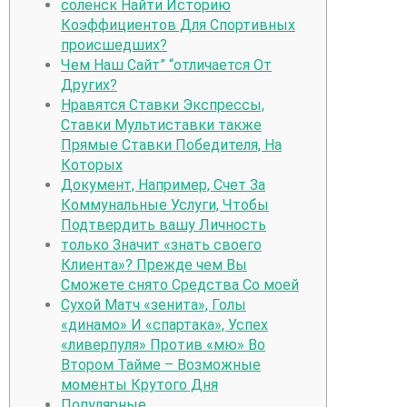
соленск Найти Историю
Коэффициентов Для Спортивных
происшедших?
Чем Наш Сайт” “отличается От
Других?
Нравятся Ставки Экспрессы,
Ставки Мультиставки также
Прямые Ставки Победителя, На
Которых
Документ, Например, Счет За
Коммунальные Услуги, Чтобы
Подтвердить вашу Личность
только Значит «знать своего
Клиента»? Прежде чем Вы
Сможете снято Средства Со моей
Сухой Матч «зенита», Голы
«динамо» И «спартака», Успех
«ливерпуля» Против «мю» Во
Втором Тайме – Возможные
моменты Крутого Дня
Популярные