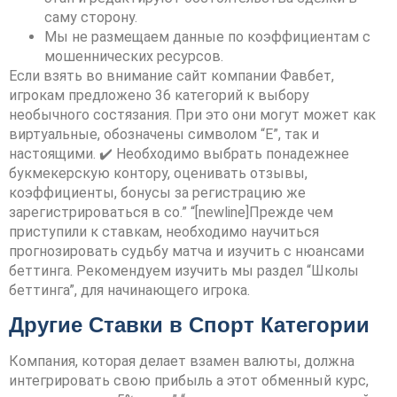
саму сторону.
Мы не размещаем данные по коэффициентам с
мошеннических ресурсов.
Если взять во внимание сайт компании Фавбет,
игрокам предложено 36 категорий к выбору
необычного состязания. При это они могут может как
виртуальные, обозначены символом “E”, так и
настоящими. ✔️ Необходимо выбрать понадежнее
букмекерскую контору, оценивать отзывы,
коэффициенты, бонусы за регистрацию же
зарегистрироваться в со.” “[newline]Прежде чем
приступили к ставкам, необходимо научиться
прогнозировать судьбу матча и изучить с нюансами
беттинга. Рекомендуем изучить мы раздел “Школы
беттинга”, для начинающего игрока.
Другие Ставки в Спорт Категории
Компания, которая делает взамен валюты, должна
интегрировать свою прибыль а этот обменный курс,