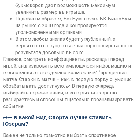
букмекеров дает возможность максимум
увеличить размер выигрыша.
Подобным образом, БетБум, позже БК БингоБум
на рынке с 2010 года и контролируется
уполномоченными органами.
В этом любом анализ будет углубленный, а
вероятность осуществления спрогнозированного
результата довольно высоко.
Главное, смотреть коэффициенты, расклады перед
игрой, анализировать всю имеющуюся информацию и
в основании этого сделано возможный” “предрешил
матча. Ставки в матчи – как, в первую первую, умение
обрабатывать доступную. ✔️ В первую очередь
выбирайте соревнования, в которых вы хорошо
разбираетесь и способны тщательно проанализировать
событие.
➦➦ в Какой Вид Спорта Лучше Ставить
Юзерам?
Важен не только грамотно выбрать спортивное