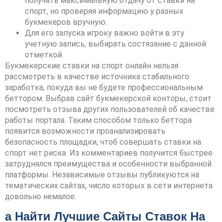
получать максимальную отдачу от ставки на
спорт, но проверяя информацию у разных
букмекеров вручную.
Для его запуска игроку важно войти в эту
учетную запись, выбирать состязание с данной
отметкой.
Букмекерские ставки на спорт онлайн нельзя
рассмотреть в качестве источника стабильного
заработка, покуда вы не будете профессиональным
беттором. Выбрав сайт букмекерской конторы, стоит
посмотреть отзыва других пользователей об качестве
работы портала. Таким способом только беттора
появится возможности проанализировать
безопасность площадки, чтоб совершать ставки на
спорт нет риска. Из комментариев получится быстрее
затруднялся преимущества и особенности выбранной
платформы. Независимые отзывы публикуются на
тематических сайтах, число которых в сети интернета
довольно немалое.
а Найти Лучшие Сайты Ставок На