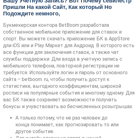
Вашу Учетную Запись? Вот Почему севилестр
Пришли На какой Сайт, Как который Но
Подождите немного,
Букмекерская контора BetBoom разработала
собственное мобильное приложение для ставок и
спорт. Вы можете скачать приложение БК в AppStore
дли iOS или и Play Маркет для Андроид. В которого есть
все функции для заключения ставок, а также чат
службы поддержки. Дли входа в учетную запись с
мобильного телефона, повторной регистрации не
требуется. Используйте логин и пароль от основного
сайта – betboom. ru, чтобы получить доступ к
статистике, выгодного коэффициентам, широкой
росписи на популярные события и многому одному. Для
вас БК также сохраняет возможности получать
бонусы и учувствовать во бесчисленных розыгрышах.
А только потому, что не раз человек до
конца понимает, как прогнозировать то или
другое событие.