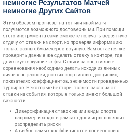
немногие Результатов Матчей
немногие Других Сайтов
Этим образом прогнозы на тот или иной матч
получаются возможного достоверными. При помощи
этого инструмента сами сможете получать вероятную
отдачу от ставки на спорт, но проверяя информацию
только разных букмекеров вручную. Вам остается же
проверить данные же сделать ставку а конторе, где
действуете лучшие кэфы. Ставки на спортивные
соревнования необходимо делать исходя из личных
личных по разновидностях спортивных дисциплин,
показателях коэффициентов, значимости проведенных
турниров. Некоторые бетторы только заключают
ставки на события, которые только имеют большой
важности.
Диверсификация ставок на или виды спорта
например исходы в рамках одной игры позволит
распределить риски.
А выбор самых коэффициентов проверенных