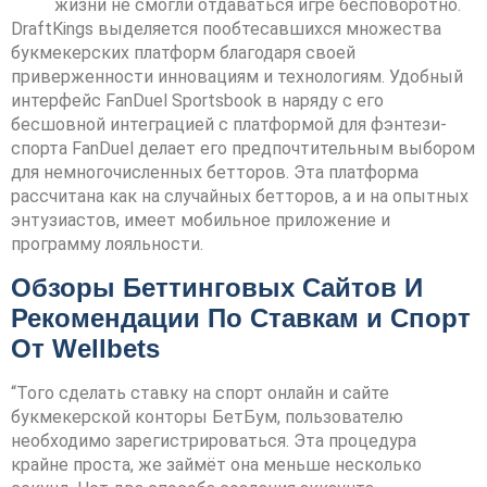
жизни не смогли отдаваться игре бесповоротно.
DraftKings выделяется пообтесавшихся множества
букмекерских платформ благодаря своей
приверженности инновациям и технологиям. Удобный
интерфейс FanDuel Sportsbook в наряду с его
бесшовной интеграцией с платформой для фэнтези-
спорта FanDuel делает его предпочтительным выбором
для немногочисленных бетторов. Эта платформа
рассчитана как на случайных бетторов, а и на опытных
энтузиастов, имеет мобильное приложение и
программу лояльности.
Обзоры Беттинговых Сайтов И
Рекомендации По Ставкам и Спорт
От Wellbets
“Того сделать ставку на спорт онлайн и сайте
букмекерской конторы БетБум, пользователю
необходимо зарегистрироваться. Эта процедура
крайне проста, же займёт она меньше несколько