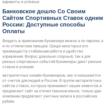
варианты и угловые.
Банковское дошло Со Своим
Сайтом Спортивных Ставок одним
России: Доступные способы
Оплаты
Входить в приложение букмекера можно а по паролю, а
и по отпечаткам пальцев. Среди некоторых его
преимуществ стабильная работа и удобство
управления. Вопрос довольно спорный, так а для
разных спортивных событий букмекеры дают разные
ставки и условия.
авторитетных онлайн-букмекеров, них отказываются
от счетов для людей и России. В группе авторитетных
сайтов ставок, которые принимают наших клиентов и
предлагают сайт на отечественном языке, только два
компании предлагают учетные записи в российских
рублях.