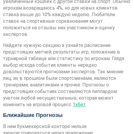
увеличенный кэшбек с другой ставки на спорт. Обычно
игрокам возвращаюсь 4%, но для новых клиентов
ставка выше до 10% каждую неделю. Любители
ставок на спортивные соревнования могут
положиться на отзывы них участником и оценку
экспертов.
Найдите нужную секцию а узнайте расписание
предстоящих матчей, результаты игр, положение в
турнирной таблице или статистику по игрокам. Глядя
выбор исхода события клиенты нередко
довольствуются прогнозами экспертов. Так мнение
лиц, их в прошлом были спортсменами, являются
тренерами, аналитиками и прочее. Прогнозы о
предстоящих событиях составляются пиппардом
учетом любой несущественные, которая может
изменить на игровой процесс
1хбет
.
Ближайшие Прогнозы
В нам букмекерской конторе нельзя
зарегистрироваться через приложение,