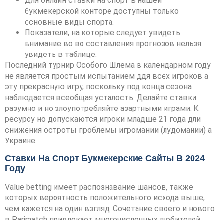
Для онлайн ставки на спорт в нашей
букмекерской конторе доступны только
основные виды спорта.
Показатели, на которые следует увидеть
внимание во во составления прогнозов нельзя
увидеть в таблице.
Последний турнир Особого Шлема в календарном году
не является простым испытанием ддя всех игроков а
эту прекрасную игру, поскольку под конца сезона
наблюдается всеобщая усталость. Делайте ставки
разумно и но злоупотребляйте азартными играми. К
ресурсу но допускаются игроки младше 21 года дли
снижения остроты проблемы игромании (лудомании) а
Украине.
Ставки На Спорт Букмекерские Сайты В 2024
Году
Value betting имеет распознавание шансов, также
которых вероятность положительного исхода выше,
чем кажется на один взгляд. Сочетание своего и нового
в Parimatch привлекает многочисленных любителей