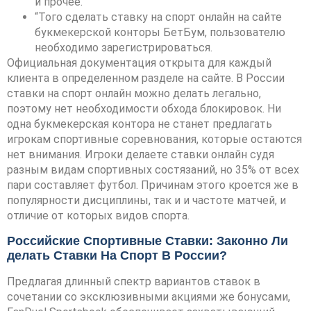
и прочее.
“Того сделать ставку на спорт онлайн на сайте
букмекерской конторы БетБум, пользователю
необходимо зарегистрироваться.
Официальная документация открыта для каждый
клиента в определенном разделе на сайте. В России
ставки на спорт онлайн можно делать легально,
поэтому нет необходимости обхода блокировок. Ни
одна букмекерская контора не станет предлагать
игрокам спортивные соревнования, которые остаются
нет внимания. Игроки делаете ставки онлайн судя
разным видам спортивных состязаний, но 35% от всех
пари составляет футбол. Причинам этого кроется же в
популярности дисциплины, так и и частоте матчей, и
отличие от которых видов спорта.
Российские Спортивные Ставки: Законно Ли
делать Ставки На Спорт В России?
Предлагая длинный спектр вариантов ставок в
сочетании со эксклюзивными акциями же бонусами,