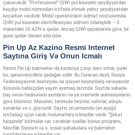
çəkəcəkdir. “Professional” QIWI pul kisəsinin qeydiyyatdan
keçdiyi mobil nömrədən istifadə etmək yalnız qeydiyyatdan
keçərkən vacibdir. Mobil operatorların xidmət nöqtələrində
QIWI pul kisəsinin identifikasiyası xidməti ödənişlidir – 5
manatdan 30 AZN-ə qədər. Ancaq QIWI qaydalarına görə, bir
günə qədər davam edə bilər.
Pin Up Az Kazino Resmi Internet
Saytına Giriş Və Onun Icmalı
Rəsmi Pin Up bukmeker-da kazinoya çıxışı dərc etmir, çünki
bu, qanunvericiliklə qadağan edilir. Bu Curacao deyil, Rusiya
Federasiyasının lisenziyası ilə işləyən beynəlxalq versiyasıdır.
Xüsusilə bahisçidən yayım ayırmaq lazımdır. Saytda sahədə
baş verən hadisələrin axınlarını və ya sxematik animasiyalarını
görə bilərsiniz. Məsələn, tennisdə heyslər, səhvlər, uduşlu
eynəklər və s. göstərilir. Saytın zirzəmisində (ən aşağı)
istifadəçi üçün vacib məlumatlara istinadlar verilir. “Şirkət
haqqında” bölmələr var, cavablar-suallar, bonus proqramı,
Məxfilik Siyasəti və s. sosial şəbəkələrə və bukmeker
tərəfdaşlarına istinadlar var