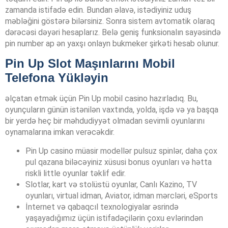
zamanda istifadə edin. Bundan əlavə, istədiyiniz uduş
məbləğini göstərə bilərsiniz. Sonra sistem avtomatik olaraq
dərəcəsi dəyəri hesaplarız. Belə geniş funksionalın sayəsində
pin number ap ən yaxşı onlayn bukmeker şirkəti hesab olunur.
Pin Up Slot Maşınlarını Mobil
Telefona Yükləyin
əlçatan etmək üçün Pin Up mobil casino hazırladıq. Bu,
oyunçuların günün istənilən vaxtında, yolda, işdə və ya başqa
bir yerdə heç bir məhdudiyyət olmadan sevimli oyunlarını
oynamalarına imkan verəcəkdir.
Pin Up casino müasir modellər pulsuz spinlər, daha çox
pul qazana biləcəyiniz xüsusi bonus oyunları və hətta
riskli little oyunlar təklif edir.
Slotlar, kart və stolüstü oyunlar, Canlı Kazino, TV
oyunları, virtual idman, Aviator, idman mərcləri, eSports
İnternet və qabaqcıl texnologiyalar əsrində
yaşayadığımız üçün istifadəçilərin çoxu evlərindən