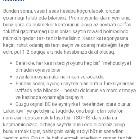
Bundan sonra, vəsait əsas hesaba köçürüləcək, oradan
çıxarmağı tələb edə bilərsiniz. Promosyonlar daim yenilənir,
buna görə də bukmeker kontorunun pinup az növbəti sərfəli
təklifini qaçırmamaq üçün onları saytın reward bölməsində
mümkün qədər tez-tez izləməlisiniz. Kassir kateqoriyasına
keçin, rahat ödəniş sistemi seçin və ödəniş məbləğini təyin
edin, pul 1-2 dəqiqə ərzində hesabınıza daxil olacaq.
Beləliklə, hər kəs istədiyi oyunu heç bir” “məhdudiyyət
olmadan oynaya bilər.
oyunlarını oynamalarına imkan verəcəkdir.
Bundan sonra, oyunçu saytda olan bütün funksiyalardan
istifadə edə biləcək – hesabı doldurun və mərc etməyə
və kazinoda oynamağa başlayın.
Güzgü orijinal BC ilə eyni şirkət tərəfindən idarə olunur.
Lakin, kivi ‘ ye getdiyiniz təqdirdə, ona bağlı olan telefon
nömrəsini göstərmək kifayətdir. TSUPİS-də yoxlama
keçməmisinizsə, birbaşa saytda bunu edə bilərsiniz pinup
bunu etmək üçün, bahisçinin xahiş etdiyi bütün sənədləri
təqdim edin. Pin up ilə bahis etmək istədiyiniz zaman tez bir