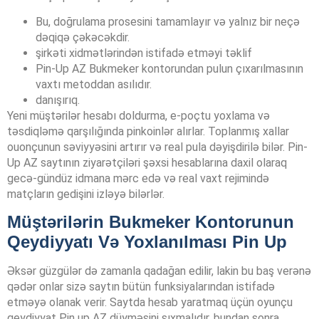
Bu, doğrulama prosesini tamamlayır və yalnız bir neçə
dəqiqə çəkəcəkdir.
şirkəti xidmətlərindən istifadə etməyi təklif
Pin-Up AZ Bukmeker kontorundan pulun çıxarılmasının
vaxtı metoddan asılıdır.
danışırıq.
Yeni müştərilər hesabı doldurma, e-poçtu yoxlama və
təsdiqləmə qarşılığında pinkoinlər alırlar. Toplanmış xallar
ouonçunun səviyyəsini artırır və real pula dəyişdirilə bilər. Pin-
Up AZ saytının ziyarətçiləri şəxsi hesablarına daxil olaraq
gecə-gündüz idmana mərc edə və real vaxt rejimində
matçların gedişini izləyə bilərlər.
Müştərilərin Bukmeker Kontorunun
Qeydiyyatı Və Yoxlanılması Pin Up
Əksər güzgülər də zamanla qadağan edilir, lakin bu baş verənə
qədər onlar sizə saytın bütün funksiyalarından istifadə
etməyə olanak verir. Saytda hesab yaratmaq üçün oyunçu
qeydiyyat Pin up AZ düyməsini sıxmalıdır, bundan sonra