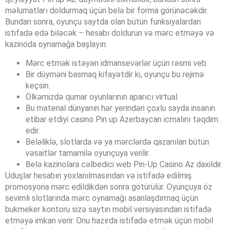
məlumatları doldurmaq üçün belə bir forma görünəcəkdir.
Bundan sonra, oyunçu saytda olan bütün funksiyalardan
istifadə edə biləcək – hesabı doldurun və mərc etməyə və
kazinoda oynamağa başlayın.
Mərc etmək istəyən idmansevərlər üçün rəsmi veb
Bir düyməni basmaq kifayətdir ki, oyunçu bu rejimə
keçsin.
Ölkəmizdə qumar oyunlarının aparıcı virtual
Bu material dünyanın hər yerindən çoxlu sayda insanın
etibar etdiyi casino Pin up Azerbaycan icmalını təqdim
edir.
Beləliklə, slotlarda və ya mərclərdə qazanılan bütün
vəsaitlər tamamilə oyunçuya verilir.
Belə kazinolara cəlbedici web Pin-Up Casino Az daxildir.
Uduşlar hesabın yoxlanılmasından və istifadə edilmiş
promosyona mərc edildikdən sonra götürülür. Oyunçuya öz
sevimli slotlarında mərc oynamağı asanlaşdırmaq üçün
bukmeker kontoru sizə saytın mobil versiyasından istifadə
etməyə imkan verir. Onu hazırda istifadə etmək üçün mobil