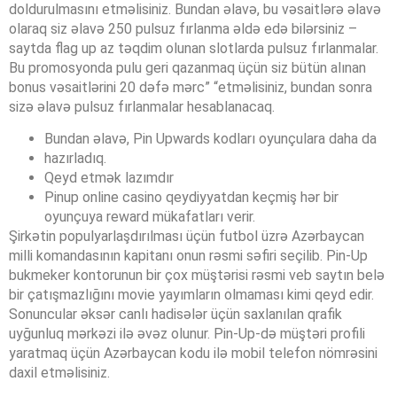
doldurulmasını etməlisiniz. Bundan əlavə, bu vəsaitlərə əlavə
olaraq siz əlavə 250 pulsuz fırlanma əldə edə bilərsiniz –
saytda flag up az təqdim olunan slotlarda pulsuz fırlanmalar.
Bu promosyonda pulu geri qazanmaq üçün siz bütün alınan
bonus vəsaitlərini 20 dəfə mərc” “etməlisiniz, bundan sonra
sizə əlavə pulsuz fırlanmalar hesablanacaq.
Bundan əlavə, Pin Upwards kodları oyunçulara daha da
hazırladıq.
Qeyd etmək lazımdır
Pinup online casino qeydiyyatdan keçmiş hər bir
oyunçuya reward mükafatları verir.
Şirkətin populyarlaşdırılması üçün futbol üzrə Azərbaycan
milli komandasının kapitanı onun rəsmi səfiri seçilib. Pin-Up
bukmeker kontorunun bir çox müştərisi rəsmi veb saytın belə
bir çatışmazlığını movie yayımların olmaması kimi qeyd edir.
Sonuncular əksər canlı hadisələr üçün saxlanılan qrafik
uyğunluq mərkəzi ilə əvəz olunur. Pin-Up-də müştəri profili
yaratmaq üçün Azərbaycan kodu ilə mobil telefon nömrəsini
daxil etməlisiniz.