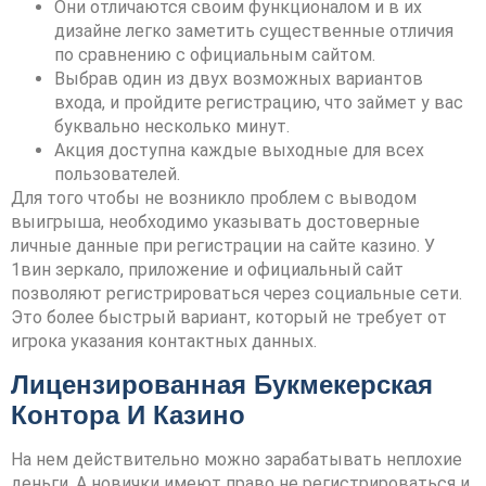
Они отличаются своим функционалом и в их
дизайне легко заметить существенные отличия
по сравнению с официальным сайтом.
Выбрав один из двух возможных вариантов
входа, и пройдите регистрацию, что займет у вас
буквально несколько минут.
Акция доступна каждые выходные для всех
пользователей.
Для того чтобы не возникло проблем с выводом
выигрыша, необходимо указывать достоверные
личные данные при регистрации на сайте казино. У
1вин зеркало, приложение и официальный сайт
позволяют регистрироваться через социальные сети.
Это более быстрый вариант, который не требует от
игрока указания контактных данных.
Лицензированная Букмекерская
Контора И Казино
На нем действительно можно зарабатывать неплохие
деньги. А новички имеют право не регистрироваться и