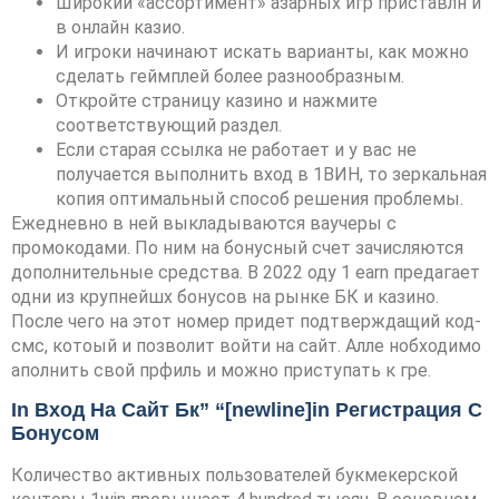
Широкий «ассортимент» азарных игр приставлн и
в онлайн казио.
И игроки начинают искать варианты, как можно
сделать геймплей более разнообразным.
Откройте страницу казино и нажмите
соответствующий раздел.
Если старая ссылка не работает и у вас не
получается выполнить вход в 1ВИН, то зеркальная
копия оптимальный способ решения проблемы.
Ежедневно в ней выкладываются ваучеры с
промокодами. По ним на бонусный счет зачисляются
дополнительные средства. В 2022 оду 1 earn предагает
одни из крупнейшх бонусов на рынке БК и казино.
После чего на этот номер придет подтверждащий код-
смс, котоый и позволит войти на сайт. Алле нобходимо
аполнить свой прфиль и можно приступать к гре.
In Вход На Сайт Бк” “[newline]in Регистрация С
Бонусом
Количество активных пользователей букмекерской