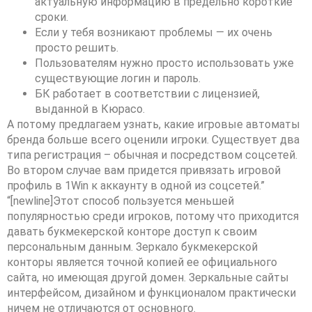
актуальную информацию в предельно короткие
сроки.
Если у тебя возникают проблемы — их очень
просто решить.
Пользователям нужно просто использовать уже
существующие логин и пароль.
БК работает в соответствии с лицензией,
выданной в Кюрасо.
А потому предлагаем узнать, какие игровые автоматы
бренда больше всего оценили игроки. Существует два
типа регистрация – обычная и посредством соцсетей.
Во втором случае вам придется привязать игровой
профиль в 1Win к аккаунту в одной из соцсетей.”
“[newline]Этот способ пользуется меньшей
популярностью среди игроков, потому что приходится
давать букмекерской конторе доступ к своим
персональным данным. Зеркало букмекерской
конторы является точной копией ее официального
сайта, но имеющая другой домен. Зеркальные сайты
интерфейсом, дизайном и функционалом практически
ничем не отличаются от основного.