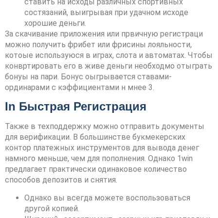
ставить на исходы различных спортивных
состязаний, выигрывая при удачном исходе
хорошие деньги.
За скачивание приложения или првичную регистраци
можно получить фрибет или фрисины лояльности,
котоые используюся в играх, слота и автоматах. Чтобы
конвртировать его в живе деньги необходмо отыграть
бонуы на пари. Бонус оыгрывается ставами-
ординарами с кэффициентами н мнее 3.
In Быстрая Регистрация
Также в техподдержку можно отправить документы
для верификации. В большинстве букмекерских
контор платежных инструментов для вывода денег
намного меньше, чем для пополнения. Однако 1win
предлагает практически одинаковое количество
способов депозитов и снятия.
Однако вы всегда можете воспользоваться
другой копией.