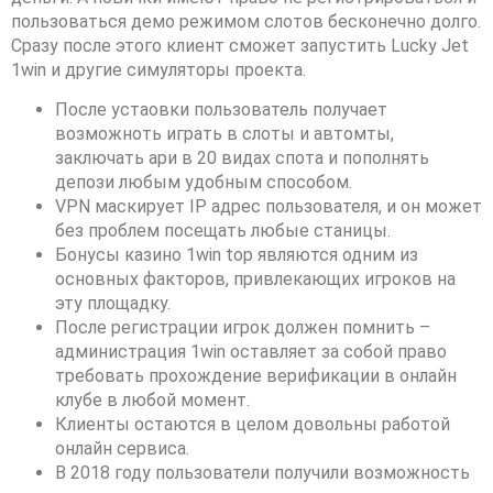
пользоваться демо режимом слотов бесконечно долго.
Сразу после этого клиент сможет запустить Lucky Jet
1win и другие симуляторы проекта.
После устаовки пользователь получает
возможноть играть в слоты и автомты,
заключать ари в 20 видах спота и пополнять
депози любым удобным способом.
VPN маскирует IP адрес пользователя, и он может
без проблем посещать любые станицы.
Бонусы казино 1win top являются одним из
основных факторов, привлекающих игроков на
эту площадку.
После регистрации игрок должен помнить –
администрация 1win оставляет за собой право
требовать прохождение верификации в онлайн
клубе в любой момент.
Клиенты остаются в целом довольны работой
онлайн сервиса.
В 2018 году пользователи получили возможность