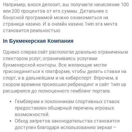
Например, внося депозит, вы получаете начисление 100
или 200 процентов от его суммы. Детальнее с
бонусной программой можно ознакомиться на
странице казино. И в онлайн казино 1win эта мечта
становится реальностью.
In Букмекерская Компания
Однако сперва сайт распологал довольно ограниченым
спектором услуг, ограничиваясь услугами
букмекерской конторы. Все желающие могли
присоединиться к платформе, чтобы делать ставки на
спорт, а в дальнейшем и на киберспорт. Впрочем, в
скором времени произошел ребрендинг и сайт 1win ua
расширился до полноценного гемблинг портала.
Гемблерам и поклонникам спортивных ставок
предоставлен обширный перечень игровых
возможностей.
Обход запретов законодательства становится
доступен благодаря использованию зеркал –