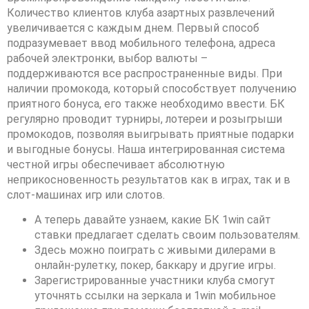
Количество клиентов клуба азартных развлечений
увеличивается с каждым днем. Первый способ
подразумевает ввод мобильного телефона, адреса
рабочей электронки, выбор валюты –
поддерживаются все распространенные виды. При
наличии промокода, который способствует получению
приятного бонуса, его также необходимо ввести. БК
регулярно проводит турниры, лотереи и розыгрыши
промокодов, позволяя выигрывать приятные подарки
и выгодные бонусы. Наша интегрированная система
честной игры обеспечивает абсолютную
неприкосновенность результатов как в играх, так и в
слот-машинах игр или слотов.
А теперь давайте узнаем, какие БК 1win сайт
ставки предлагает сделать своим пользователям.
Здесь можно поиграть с живыми дилерами в
онлайн-рулетку, покер, баккару и другие игры.
Зарегистрированные участники клуба смогут
уточнять ссылки на зеркала и 1win мобильное