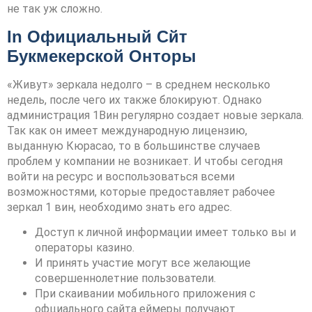
не так уж сложно.
In Официальный Сйт
Букмекерской Онторы
«Живут» зеркала недолго – в среднем несколько
недель, после чего их также блокируют. Однако
администрация 1Вин регулярно создает новые зеркала.
Так как он имеет международную лицензию,
выданную Кюрасао, то в большинстве случаев
проблем у компании не возникает. И чтобы сегодня
войти на ресурс и воспользоваться всеми
возможностями, которые предоставляет рабочее
зеркал 1 вин, необходимо знать его адрес.
Доступ к личной информации имеет только вы и
операторы казино.
И принять участие могут все желающие
совершеннолетние пользователи.
При скаивании мобильного приложения с
офциального сайта еймеры получают