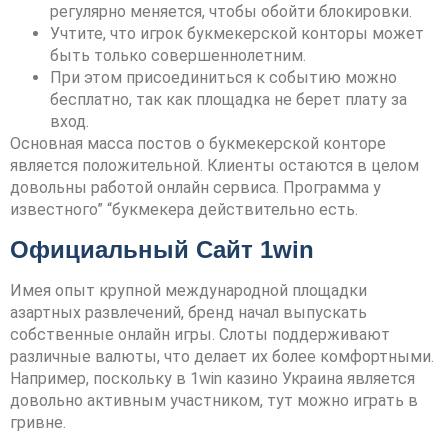
регулярно меняется, чтобы обойти блокировки.
Учтите, что игрок букмекерской конторы может
быть только совершеннолетним.
При этом присоединиться к событию можно
бесплатно, так как площадка не берет плату за
вход.
Основная масса постов о букмекерской конторе
является положительной. Клиенты остаются в целом
довольны работой онлайн сервиса. Программа у
известного” “букмекера действительно есть.
Официальный Сайт 1win
Имея опыт крупной международной площадки
азартных развлечений, бренд начал выпускать
собственные онлайн игры. Слоты поддерживают
различные валюты, что делает их более комфортными.
Например, поскольку в 1win казино Украина является
довольно активным участником, тут можно играть в
гривне.