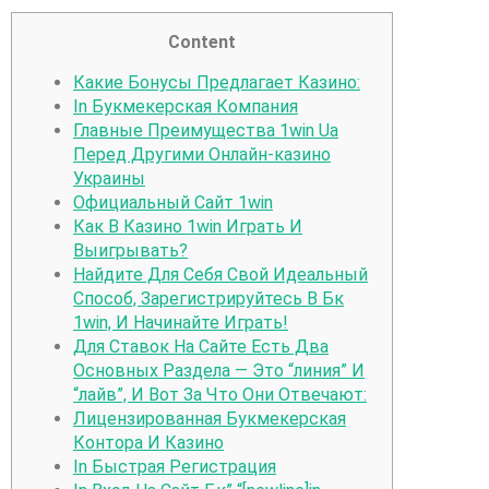
Content
Какие Бонусы Предлагает Казино:
In Букмекерская Компания
Главные Преимущества 1win Ua
Перед Другими Онлайн-казино
Украины
Официальный Сайт 1win
Как В Казино 1win Играть И
Выигрывать?
Найдите Для Себя Свой Идеальный
Способ, Зарегистрируйтесь В Бк
1win, И Начинайте Играть!
Для Ставок На Сайте Есть Два
Основных Раздела — Это “линия” И
“лайв”, И Вот За Что Они Отвечают:
Лицензированная Букмекерская
Контора И Казино
In Быстрая Регистрация