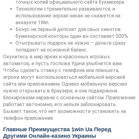
точных копий официального сайта букмекера.
Технологии стремительно развиваются, и
использование зеркал никак не скажется на
аккаунте 1Win.
Бонус на первый депозит для овых киентов
бумекерской конторы один вн составяет 500%.
Отыгрывать подарок не нужно – деньги сразу
попадают на основной баланс.
Окунитесь в мир ярких и красочных игровых
автоматов, и пусть госпожа Удача улыбнётся вам.
Чтобы сделать ставку с телефона или планшета,
игроки могут воспользоваться мобильной версией
сайта или приложением. Однако мобильную версию
нужно открывать в браузере, и она подвержена
блокировкам наравне с основным сайтом. Приложение
работает автономно, его нельзя заблокировать.
Бывает такое, что нет возможности установить на
телефон приложение.
Главные Преимущества 1win Ua Перед
Другими Онлайн-казино Украины