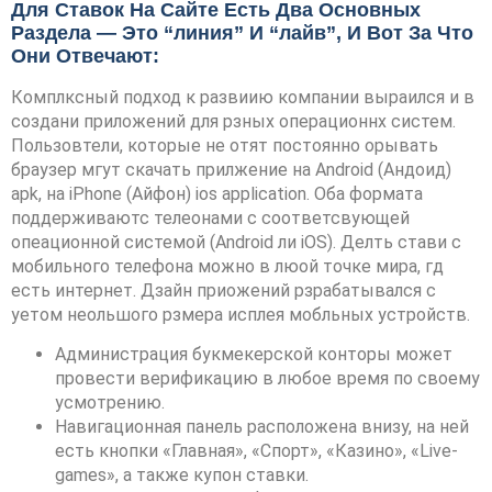
Для Ставок На Сайте Есть Два Основных
Раздела — Это “линия” И “лайв”, И Вот За Что
Они Отвечают:
Комплксный подход к развиию компании выраился и в
создани приложений для рзных операционнх систем.
Пользовтели, которые не отят постоянно орывать
браузер мгут скачать прилжение на Android (Андоид)
apk, на iPhone (Айфон) ios application. Оба формата
поддерживаютс телеонами с соответсвующей
опеационной системой (Android ли iOS). Делть стави с
мобильного телефона можно в люой точке мира, гд
есть интернет. Дзайн приожений рзрабатывался с
уетом неольшого рзмера исплея мобльных устройств.
Администрация букмекерской конторы может
провести верификацию в любое время по своему
усмотрению.
Навигационная панель расположена внизу, на ней
есть кнопки «Главная», «Спорт», «Казино», «Live-
games», а также купон ставки.